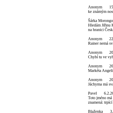
Anonym
15
ke známým nosi
Šárka Morongo
Hledám Jiřinu 
na hranici Česk
Anonym
22
Rainer nemá svá
Anonym
20
Chybí tu ve vy
Anonym
20
Markéta Angeli
Anonym
20
Jáchyma má svá
Pavel
6.2.2
Toto jméno má 
znamená: trpící
Blaženka
3