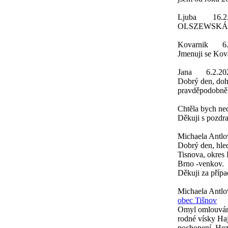
Ljuba
16.2
OLSZEWSKÁ
Kovarnik
6
Jmenuji se Ko
Jana
6.2.20
Dobrý den, doh
pravděpodobně
Chtěla bych nec
Děkuji s pozdr
Michaela Antlo
Dobrý den, hle
Tisnova, okres 
Brno -venkov.
Děkuji za přípa
Michaela Antl
obec Tišnov
Omyl omlouvám 
rodné vísky Ha
pochopení. Hez