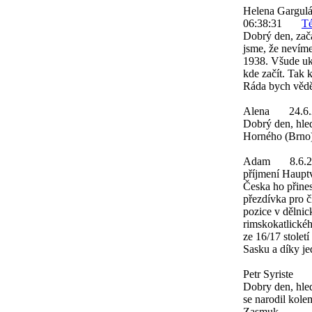
Helena Gargul
06:38:31
Té
Dobrý den, zača
jsme, že nevím
1938. Všude uka
kde začít. Tak 
Ráda bych věděl
Alena
24.6
Dobrý den, hle
Horného (Brno
Adam
8.6.
příjmení Hauptv
Česka ho přines
přezdívka pro č
pozice v dělnick
rimskokatlickéh
ze 16/17 stolet
Sasku a díky je
Petr Syriste
Dobry den, hle
se narodil kole
Zasmuk.