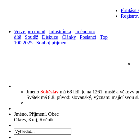
Přihlásit 
Registrov
Verze pro mobil
Infostránka
Jméno pro
dítě
Soutěž
Diskuze
Články
Poslanci
Top
100 2025
Souboj příjmení
Jméno
Soběslav
má 68 lidí, je na 1261. místě a věkový p
Svátek má 8.8. původ: slovanský, význam: mající svou sláv
Jméno, Příjmení, Obec
Okres, Kraj, Ročník