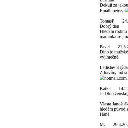
Dekuji za jakou
Email: petrsyr
TomasP
24
Dobrý den
Hledám rodinu 
maminka se jme
Pavel
21.5.
Dino je mužské
vyjímečně.
Ladislav Krýda
Zdravím, rád si
hotmail.com
Katka
14.5
Je Dino ženské
Vlasta Janošťá
hledám původ s
Hané
M.
29.4.20