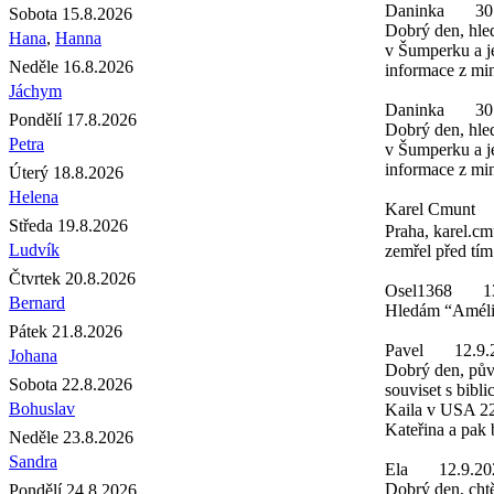
Daninka
30
Sobota 15.8.2026
Dobrý den, hled
Hana
,
Hanna
v Šumperku a je
Neděle 16.8.2026
informace z min
Jáchym
Daninka
30
Pondělí 17.8.2026
Dobrý den, hled
Petra
v Šumperku a je
informace z min
Úterý 18.8.2026
Helena
Karel Cmunt
Středa 19.8.2026
Praha, karel.cm
Ludvík
zemřel před tím
Čtvrtek 20.8.2026
Osel1368
1
Bernard
Hledám “Amélie
Pátek 21.8.2026
Pavel
12.9.
Johana
Dobrý den, pův
Sobota 22.8.2026
souviset s bibl
Bohuslav
Kaila v USA 22.
Kateřina a pak 
Neděle 23.8.2026
Sandra
Ela
12.9.20
Dobrý den, chtě
Pondělí 24.8.2026