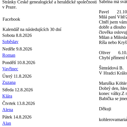
Sabrina má svát
Stránky České genealogické a heraldické společnosti
v Praze.
Pavel
21.10
Milá paní Vítě/
Facebook
Chtěl jsem vám
dobře a dlouho 
Kalendář na následujících 30 dní
člověka oslovu
Sobota 8.8.2026
Milan a Milosl
Soběslav
Ríša nebo Kryš
Neděle 9.8.2026
Oliver
6.10
Roman
Chybí přímení 
Pondělí 10.8.2026
Šimrádová B.
Vavřinec
V Hradci Králo
Úterý 11.8.2026
Zuzana
Maruška Köhle
Dobrý den, hle
Středa 12.8.2026
konec války.Z 
Klára
Babička se jme
Čtvrtek 13.8.2026
Děkuji
Alena
Pátek 14.8.2026
kohlerovamaria
Alan