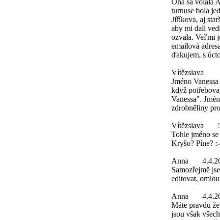
Ona sa volala
turnuse bola je
Jiříkova, aj st
aby mi dali ved
ozvala. Veľmi j
emailová adres
ďakujem, s úc
Vítězslava
Jméno Vanessa v
když potřebova
Vanessa". Jméno
zdrobněliny pr
Vítězslava
Tohle jméno se 
Kryšo? Píne? :
Anna
4.4.2
Samozřejmě jsem
editovat, omlo
Anna
4.4.2
Máte pravdu že
jsou však všec