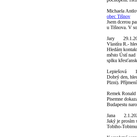
Michaela Antl
obec Tišnov
Jsem dcerou pa
u Tišnova. V s
Jary
29.1.2
Vlastíra R.- hl
Hledám kontakt 
město Ústí nad 
splku křesťans
Lepiešová
Dobrý den, hled
Plzni). Příjmen
Remek Ronald
Pisemne dokaza
Budapestu naro
Jana
2.1.20
Jaký je prosím
Tobiho-Tobimu