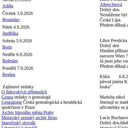
Albrechtová
Adéla
Dobrý den.
Čtvrtek 3.9.2026
Nemůžeme být ně
Bronislav
Česká Lípa.
Předem děkuji
Pátek 4.9.2026
Jindřiška
Libor Preslicka
Sobota 5.9.2026
Dobrý den
Boris
Hledám příbuzné
Neděle 6.9.2026
narozen Wien ?
Boleslav
Já jsem jeho vn
Předem děkuji 
Pondělí 7.9.2026
Regína
Klára
6.8.
původ jména Ki
Zajímavé stránky
louka"
O židovských příjmeních
Genea
stránky o genealogii
Markéta nikol
Genealogie
Česká genealogická a heraldická
Jmenují se mark
společnost v Praze
uživatelsky se 
Archiv hlavního města Prahy
Moravský zemský archiv Brno
Lucie Bucharo
Staročeský slovník
Dobrý den,hled
Liturgický kalendář
jmenoval Václa