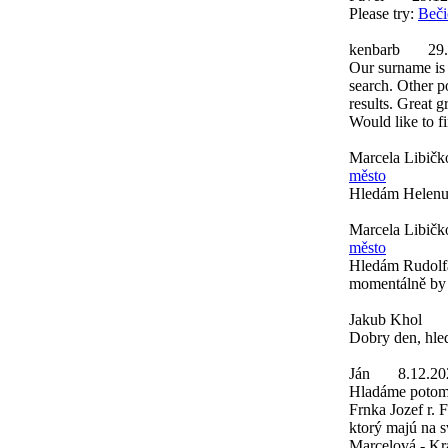
Please try:
Beči
kenbarb
29
Our surname is 
search. Other p
results. Great 
Would like to f
Marcela Libičk
město
Hledám Helenu 
Marcela Libičk
město
Hledám Rudolfa
momentálně by 
Jakub Khol
Dobry den, hle
Ján
8.12.20
Hladáme potom
Frnka Jozef r. 
ktorý majú na 
Marcelová - Kr