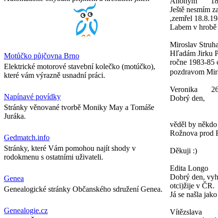
Anonym
18
Ještě nesmím z
,zemřel 18.8.19
Labem v hrobě 
Miroslav Struha
Hľadám Jirku P
Motůčko půjčovna Brno
ročne 1983-85 c
Elektrické motorové stavební kolečko (motúčko),
pozdravom Mira
které vám výrazně usnadní práci.
Veronika
26
Napínavé povídky
Dobrý den,
Stránky věnované tvorbě Moniky May a Tomáše
Juráka.
věděl by někdo 
Rožnova prod 
Gedmatch.info
Stránky, které Vám pomohou najít shody v
Děkuji :)
rodokmenu s ostatními uživateli.
Edita Longo
Dobrý den, vyh
Genea
otci)žije v ČR.
Genealogické stránky Občanského sdružení Genea.
Já se našla jak
Genealogie.cz
Vítězslava