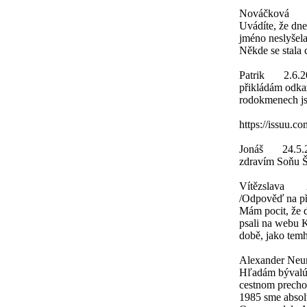
Nováčková
Uvádíte, že dne
jméno neslyšela
Někde se stala
Patrik
2.6.2
přikládám odka
rodokmenech j
https://issuu.
Jonáš
24.5.
zdravím Soňu Šy
Vítězslava
/Odpověď na př
Mám pocit, že 
psali na webu K
době, jako tem
Alexander Ne
Hľadám bývalú k
cestnom prechod
1985 sme absol