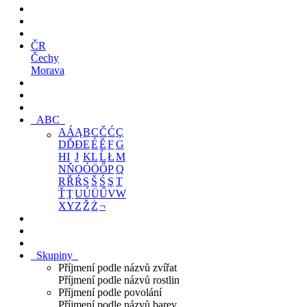
ČR
Čechy
Morava
ABC
A
Á
Ą
B
C
Č
Ć
Ç
D
Ď
Đ
E
É
Ě
F
G
H
I
J
K
L
Ĺ
Ł
M
N
Ň
O
Ó
Ö
Ő
P
Q
R
Ř
Ŕ
S
Š
Ś
Ş
T
Ť
Ţ
U
Ú
Ü
Ű
V
W
X
Y
Z
Ž
Ż
¬
Skupiny
Příjmení podle názvů zvířat
Příjmení podle názvů rostlin
Příjmení podle povolání
Příjmení podle názvů barev