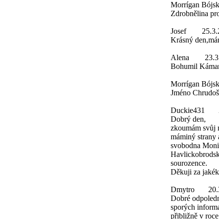
Morrígan Bójs
Zdrobnělina pro 
Josef
25.3.
Krásný den,mám 
Alena
23.3
Bohumil Káman 
Morrígan Bójs
Jméno Chrudoš z
Duckie431
Dobrý den,
zkoumám svůj m
máminý strany 
svobodna Monik
Havlickobrodsko
sourozence.
Děkuji za jakék
Dmytro
20.
Dobré odpoledn
sporých inform
přibližně v roc