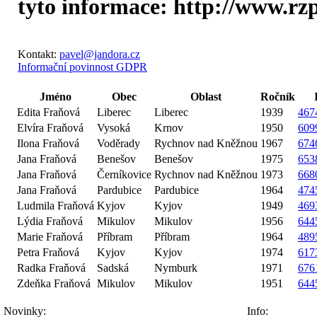
tyto informace: http://www.rzp.c
Kontakt:
pavel@jandora.cz
Informační povinnost GDPR
Jméno
Obec
Oblast
Ročník
Edita Fraňová
Liberec
Liberec
1939
467
Elvíra Fraňová
Vysoká
Krnov
1950
609
Ilona Fraňová
Voděrady
Rychnov nad Kněžnou
1967
674
Jana Fraňová
Benešov
Benešov
1975
653
Jana Fraňová
Černíkovice
Rychnov nad Kněžnou
1973
668
Jana Fraňová
Pardubice
Pardubice
1964
474
Ludmila Fraňová
Kyjov
Kyjov
1949
469
Lýdia Fraňová
Mikulov
Mikulov
1956
644
Marie Fraňová
Příbram
Příbram
1964
489
Petra Fraňová
Kyjov
Kyjov
1974
617
Radka Fraňová
Sadská
Nymburk
1971
676
Zdeňka Fraňová
Mikulov
Mikulov
1951
644
Novinky:
Info: