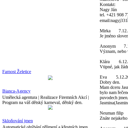
Kontakt:
Nagy Ján
tel. +421 908 
email:nagyj331
Mirka
7.12
Je jméno slove
Anonym
7.
Význam, nebo v
Klára
6.12
Vtipné, jak žád
Farnost Želetice
Eva
5.12.2
Dobry den.
Mam dceru Jasmi
Bianca-Agency
bylo nam řečeno
Umělecká agentura | Realizace Firemních Akcí |
puvodech jmen,
Program na váš dětský karneval, dětský den.
Jasmina(Jasmine
Neuman filip
Znáte nejakeho
Skloňování jmen
Automatické ohýbání příjmení a křestních jmen