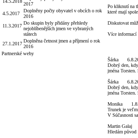
14.5.2018
2017
Po kliknutí na 
Doplněny počty obyvatel v obcích o rok
které mají spole
4.5.2017
2016
Do skupin byly přidány přehledy
Diskutovat můž
11.3.2017
nejoblíbenějších jmen ve vybraných
státech
Více informací
Doplněna četnost jmen a příjmení o rok
27.1.2017
2016
Partnerské weby
Šárka
6.8.2
Dobrý den, kdy 
jména Torsten. 
Šárka
6.8.2
Dobrý den, kdy 
jména Torsten.
Monika
1.8
Trunek je veľmi
V Súčasnosti sa
Martin Galaj
Hledám původ m