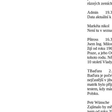
různých zemích
Admin
19.
Data aktuální 
Markéta nikol
Není tu v sezn
Pštross
16.
Jsem Ing. Milos
žijí od roku 19
Praze, a jeho O
tohoto rodu. Něk
10 století Vlad
TBaďura
2
Baďura je počeš
nejčastější v 
matrik bylo př
testem, kdy má
Polsku.
Petr Wünsche
Zajímalo by mě,
jsem od roku 20