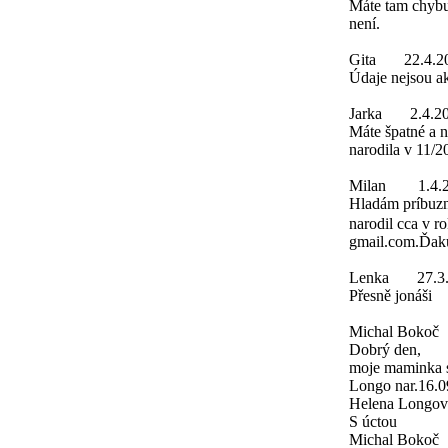
Máte tam chybu
není.
Gita
22.4.2
Údaje nejsou a
Jarka
2.4.2
Máte špatné a 
narodila v 11/2
Milan
1.4.
Hladám príbuzn
narodil cca v r
gmail.com.Ďak
Lenka
27.3
Přesně jonáši
Michal Bokoč
Dobrý den,
moje maminka s
Longo nar.16.0
Helena Longová
S úctou
Michal Bokoč