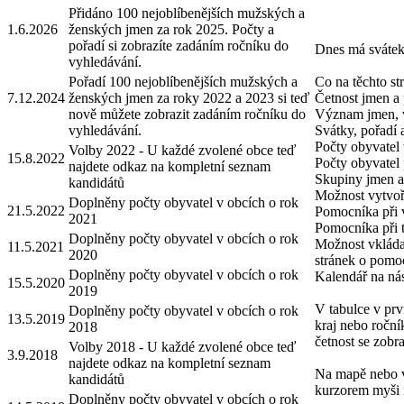
Přidáno 100 nejoblíbenějších mužských a
1.6.2026
ženských jmen za rok 2025. Počty a
pořadí si zobrazíte zadáním ročníku do
Dnes má svátek
vyhledávání.
Pořadí 100 nejoblíbenějších mužských a
Co na těchto st
7.12.2024
ženských jmen za roky 2022 a 2023 si teď
Četnost jmen a 
nově můžete zobrazit zadáním ročníku do
Význam jmen, 
vyhledávání.
Svátky, pořadí
Počty obyvatel 
Volby 2022 - U každé zvolené obce teď
15.8.2022
Počty obyvatel 
najdete odkaz na kompletní seznam
Skupiny jmen a 
kandidátů
Možnost vytvoři
Doplněny počty obyvatel v obcích o rok
21.5.2022
Pomocníka při 
2021
Pomocníka při 
Doplněny počty obyvatel v obcích o rok
Možnost vkláda
11.5.2021
2020
stránek o pomo
Doplněny počty obyvatel v obcích o rok
Kalendář na nás
15.5.2020
2019
V tabulce v prv
Doplněny počty obyvatel v obcích o rok
13.5.2019
kraj nebo roční
2018
četnost se zobra
Volby 2018 - U každé zvolené obce teď
3.9.2018
najdete odkaz na kompletní seznam
Na mapě nebo v 
kandidátů
kurzorem myši 
Doplněny počty obyvatel v obcích o rok