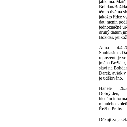
jabkama. Matěj
Bohdan/Božidar
těmto dvěma sl
jakožto řídce v
dat jmenin podl
jednoznačně urč
druhý datum jme
Božidar, jeliko
Anna
4.4.2
Souhlasím s Da
reprezentuje v
jména Božidar,
slaví na Bohdan
Darek, avšak v 
je udělováno.
Hanele
26.
Dobrý den,
hledám informa
minulého stolet
Řeži u Prahy.
Děkuji za jakék