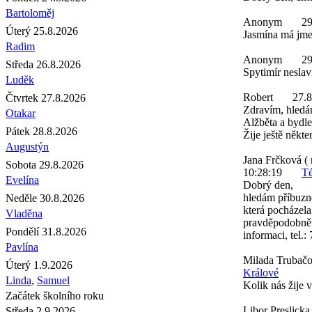
Bartoloměj
Anonym
29
Úterý 25.8.2026
Jasmína má jmen
Radim
Anonym
29
Středa 26.8.2026
Spytimír neslaví
Luděk
Robert
27.8
Čtvrtek 27.8.2026
Zdravím, hledá
Otakar
Alžběta a bydle
Pátek 28.8.2026
Žije ještě někte
Augustýn
Jana Frčková ( 
Sobota 29.8.2026
10:28:19
Té
Evelína
Dobrý den,
hledám příbuzn
Neděle 30.8.2026
která pocházela
Vladěna
pravděpodobně 
Pondělí 31.8.2026
informaci, tel.
Pavlína
Milada Trubač
Úterý 1.9.2026
Králové
Linda
,
Samuel
Kolik nás žije 
Začátek školního roku
Libor Preslicka
Středa 2.9.2026