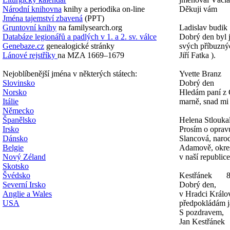
Národní knihovna
knihy a periodika on-line
Děkuji vám
Jména tajemství zbavená
(PPT)
Gruntovní knihy
na familysearch.org
Ladislav budik
Databáze legionářů a padlých v 1. a 2. sv. válce
Dobrý den byl 
Genebaze.cz
genealogické stránky
svých příbuznýc
Lánové rejstříky
na MZA 1669–1679
Jiří Fatka ).
Nejoblíbenější jména v některých státech:
Yvette Branz
Slovinsko
Dobrý den
Norsko
Hledám paní z
Itálie
marně, snad mi
Německo
Španělsko
Helena Stlouka
Irsko
Prosím o oprav
Dánsko
Slancová, narod
Belgie
Adamově, okres
Nový Zéland
v naší republice
Skotsko
Švédsko
Kestřánek
8
Severní Irsko
Dobrý den,
Anglie a Wales
v Hradci Králo
USA
předpokládám já
S pozdravem,
Jan Kestřánek