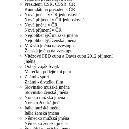
Prezidenti ČSR, ČSSR, ČR
Kandidáti na prezidenta ČR
Nová jména v ČR jednoslovná
Nová příjmení v ČR jednoslovná
Nová jména v ČR
Nová příjmení v ČR
Nejoblíbenější mužská jména
Nejoblíbenější ženská jména
Mužská jména na vzestupu
Ženská jména na vzestupu
Vítězové FED cupu a Davis cupu 2012 příjmení
jména
Dobrý voják Švejk
Marečku, podejte mi pero
Známí - sport
Známí - divadlo, film
Slovinsko mužská jména
Slovinsko ženská jména
Norsko mužská jména
Norsko ženská jména
Itálie mužská jména
Itálie ženská jména
Německo mužská jména
Německo ženská jména
Španělsko mužská jména