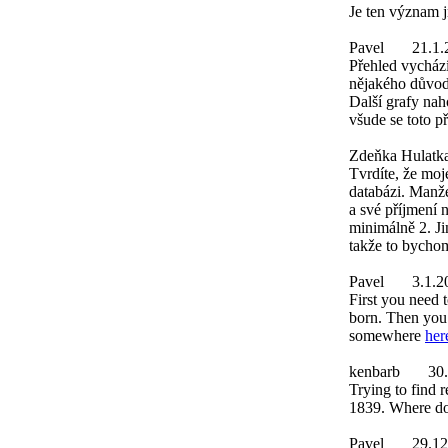
Je ten význam j
Pavel
21.1.
Přehled vychází
nějakého důvod
Další grafy nah
všude se toto p
Zdeňka Hulatk
Tvrdíte, že moje
databázi. Manžel
a své příjmení n
minimálně 2. Ji
takže to bychom
Pavel
3.1.2
First you need 
born. Then you w
somewhere
her
kenbarb
30
Trying to find r
1839. Where do 
Pavel
29.12