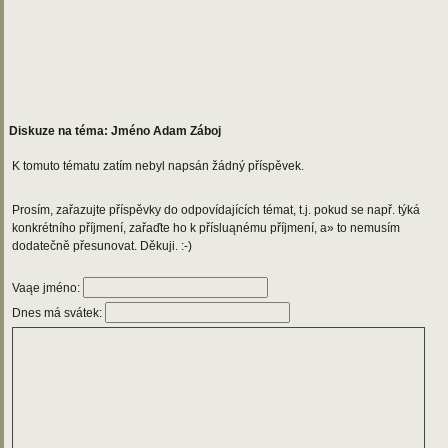
Diskuze na téma: Jméno Adam Záboj
K tomuto tématu zatím nebyl napsán žádný příspěvek.
Prosím, zařazujte příspěvky do odpovídajících témat, t.j. pokud se např. týká
konkrétního příjmení, zařaďte ho k přísluąnému příjmení, a» to nemusím
dodatečně přesunovat. Děkuji. :-)
Vaąe jméno:
Dnes má svátek: