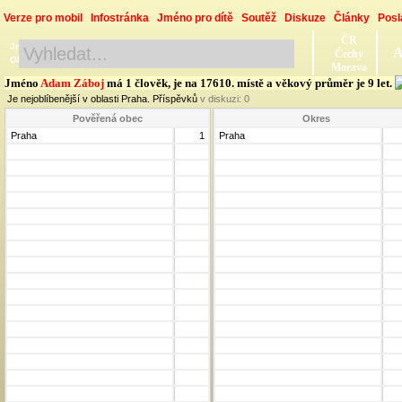
Verze pro mobil
Infostránka
Jméno pro dítě
Soutěž
Diskuze
Články
Posl
ČR
Jméno, Příjmení, Obec
A
Čechy
Okres, Kraj, Ročník
Morava
Jméno
Adam Záboj
má 1 člověk, je na 17610. místě a věkový průměr je 9 let.
Je nejoblíbenější v oblasti Praha. Příspěvků
v diskuzi:
0
Pověřená obec
Okres
Praha
1
Praha