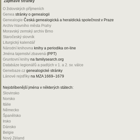
Zajímavé stránky
O židovských příjmeních
Genea
stránky o genealogii
Genealogie
Česká genealogická a heraldická společnost v Praze
Archiv hlavního města Prahy
Moravský zemský archiv Brno
Staročeský slovník
Liturgický kalendář
Národní knihovna
knihy a periodika on-line
Jména tajemství zbavená
(PPT)
Gruntovní knihy
na familysearch.org
Databáze legionářů a padlých v 1. a 2. sv. válce
Genebaze.cz
genealogické stránky
Lánové rejstříky
na MZA 1669–1679
Nejoblíbenější jména v některých státech:
Slovinsko
Norsko
Itálie
Německo
Španělsko
Irsko
Dánsko
Belgie
Nový Zéland