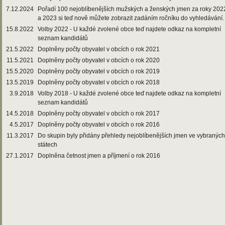
7.12.2024
Pořadí 100 nejoblíbenějších mužských a ženských jmen za roky 202
a 2023 si teď nově můžete zobrazit zadáním ročníku do vyhledávání.
15.8.2022
Volby 2022 - U každé zvolené obce teď najdete odkaz na kompletní
seznam kandidátů
21.5.2022
Doplněny počty obyvatel v obcích o rok 2021
11.5.2021
Doplněny počty obyvatel v obcích o rok 2020
15.5.2020
Doplněny počty obyvatel v obcích o rok 2019
13.5.2019
Doplněny počty obyvatel v obcích o rok 2018
3.9.2018
Volby 2018 - U každé zvolené obce teď najdete odkaz na kompletní
seznam kandidátů
14.5.2018
Doplněny počty obyvatel v obcích o rok 2017
4.5.2017
Doplněny počty obyvatel v obcích o rok 2016
11.3.2017
Do skupin byly přidány přehledy nejoblíbenějších jmen ve vybraných
státech
27.1.2017
Doplněna četnost jmen a příjmení o rok 2016