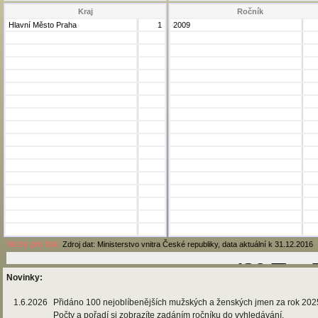
Kraj
Ročník
Hlavní Město Praha
1
2009
Verze pro tisk
Zdroj dat: Ministerstvo vnitra České republiky, data aktuální k 31.12.2016
Novinky:
1.6.2026
Přidáno 100 nejoblíbenějších mužských a ženských jmen za rok 202
Počty a pořadí si zobrazíte zadáním ročníku do vyhledávání.