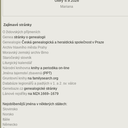
Úterý 8.9.2026
Mariana
Zajímavé stránky
O židovských příjmeních
Genea
stránky o genealogii
Genealogie
Česká genealogická a heraldická společnost v Praze
Archiv hlavního města Prahy
Moravský zemský archiv Brno
Staročeský slovník
Liturgický kalendář
Národní knihovna
knihy a periodika on-line
Jména tajemství zbavená
(PPT)
Gruntovní knihy
na familysearch.org
Databáze legionářů a padlých v 1. a 2. sv. válce
Genebaze.cz
genealogické stránky
Lánové rejstříky
na MZA 1669–1679
Nejoblíbenější jména v některých státech:
Slovinsko
Norsko
Itálie
Německo