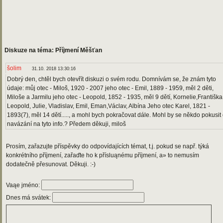
Diskuze na téma: Příjmení Měšťan
šolim
31.10. 2018 13:30:16
Dobrý den, chtěl bych otevřít diskuzi o svém rodu. Domnívám se, že znám tyto
údaje: můj otec - Miloš, 1920 - 2007 jeho otec - Emil, 1889 - 1959, měl 2 děti,
Miloše a Jarmilu jeho otec - Leopold, 1852 - 1935, měl 9 dětí, Kornelie,Františka
Leopold, Julie, Vladislav, Emil, Eman,Václav, Albína Jeho otec Karel, 1821 -
1893(7), měl 14 dětí....., a mohl bych pokračovat dále. Mohl by se někdo pokusit
navázání na tyto info.? Předem děkuji, miloš
Prosím, zařazujte příspěvky do odpovídajících témat, t.j. pokud se např. týká
konkrétního příjmení, zařaďte ho k přísluąnému příjmení, a» to nemusím
dodatečně přesunovat. Děkuji. :-)
Vaąe jméno:
Dnes má svátek: