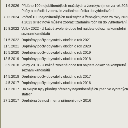
1.6.2026
Přidáno 100 nejoblíbenějších mužských a ženských jmen za rok 202
Počty a pořadí si zobrazíte zadáním ročníku do vyhledávání.
7.12.2024
Pořadí 100 nejoblíbenějších mužských a ženských jmen za roky 202
a 2023 si teď nově můžete zobrazit zadáním ročníku do vyhledávání.
15.8.2022
Volby 2022 - U každé zvolené obce teď najdete odkaz na kompletní
seznam kandidátů
21.5.2022
Doplněny počty obyvatel v obcích o rok 2021
11.5.2021
Doplněny počty obyvatel v obcích o rok 2020
15.5.2020
Doplněny počty obyvatel v obcích o rok 2019
13.5.2019
Doplněny počty obyvatel v obcích o rok 2018
3.9.2018
Volby 2018 - U každé zvolené obce teď najdete odkaz na kompletní
seznam kandidátů
14.5.2018
Doplněny počty obyvatel v obcích o rok 2017
4.5.2017
Doplněny počty obyvatel v obcích o rok 2016
11.3.2017
Do skupin byly přidány přehledy nejoblíbenějších jmen ve vybraných
státech
27.1.2017
Doplněna četnost jmen a příjmení o rok 2016