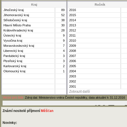
Kraj
Ročník
Jihočeský kraj
89
2016
Jihomoravský kraj
52
2015
Středočeský kraj
38
2014
Hlavní Město Praha
30
2013
Královéhradecký kraj
28
2012
Ústecký kraj
9
2011
Vysočina kraj
9
2010
Moravskoslezský kraj
7
2009
Liberecký kraj
4
2008
Pardubický kraj
3
2007
Plzeňský kraj
3
2006
Karlovarský kraj
2
2005
Olomoucký kraj
1
2004
2003
2002
2001
Zobrazit další
Verze pro tisk
Zdroj dat: Ministerstvo vnitra České republiky, data aktuální k 31.12.2016
Známí nositelé příjmení
Měšťan
Novinky: