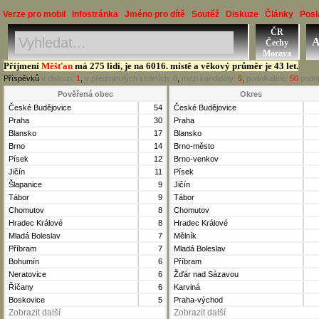
Verze pro mobil
Infostránka
Jméno pro dítě
Soutěž
Diskuze
Články
Posl
ČR
Jméno, Příjmení, Obec
A
Čechy
Okres, Kraj, Ročník
Morava
Příjmení
Měšťan
má 275 lidí, je na 6016. místě a věkový průměr je 43 let.
Příspěvků
v diskuzi:
1
,
v předminulých stoletích:
0
,
mezi kandidáty:
5
,
podnikatelé:
50
podni
Pověřená obec
Okres
České Budějovice
54
České Budějovice
Praha
30
Praha
Blansko
17
Blansko
Brno
14
Brno-město
Písek
12
Brno-venkov
Jičín
11
Písek
Šlapanice
9
Jičín
Tábor
9
Tábor
Chomutov
8
Chomutov
Hradec Králové
8
Hradec Králové
Mladá Boleslav
7
Mělník
Příbram
7
Mladá Boleslav
Bohumín
6
Příbram
Neratovice
6
Žďár nad Sázavou
Říčany
6
Karviná
Boskovice
5
Praha-východ
Zobrazit další
Zobrazit další