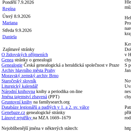
Hle
Pondělí 7.9.2026
můž
Regína
Úterý 8.9.2026
Hel
Mariana
Pro
nar
Středa 9.9.2026
kra
Daniela
Kes
Zajímavé stránky
Dob
O židovských příjmeních
v H
Genea
stránky o genealogii
chy
Genealogie
Česká genealogická a heraldická společnost v Praze
S p
Archiv hlavního města Prahy
Jan
Moravský zemský archiv Brno
Staročeský slovník
No
Liturgický kalendář
Uvá
Národní knihovna
knihy a periodika on-line
nes
Jména tajemství zbavená
(PPT)
ch
Gruntovní knihy
na familysearch.org
Databáze legionářů a padlých v 1. a 2. sv. válce
Pat
Genebaze.cz
genealogické stránky
při
Lánové rejstříky
na MZA 1669–1679
rod
Nejoblíbenější jména v některých státech:
htt