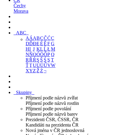
ČR
Čechy
Morava
ABC
A
Á
Ą
B
C
Č
Ć
Ç
D
Ď
Đ
E
É
Ě
F
G
H
I
J
K
L
Ĺ
Ł
M
N
Ň
O
Ó
Ö
Ő
P
Q
R
Ř
Ŕ
S
Š
Ś
Ş
T
Ť
Ţ
U
Ú
Ü
Ű
V
W
X
Y
Z
Ž
Ż
¬
Skupiny
Příjmení podle názvů zvířat
Příjmení podle názvů rostlin
Příjmení podle povolání
Příjmení podle názvů barev
Prezidenti ČSR, ČSSR, ČR
Kandidáti na prezidenta ČR
Nová jména v ČR jednoslovná