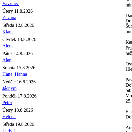
Vavřinec
min
Úterý 11.8.2026
Da
Zuzana
Dob
Středa 12.8.2026
Šum
min
Klára
Čtvrtek 13.8.2026
Ka
Alena
Pra
než
Pátek 14.8.2026
Alan
Os
Sobota 15.8.2026
Hle
Hana
,
Hanna
Pav
Neděle 16.8.2026
Dob
Jáchym
bib
Moh
Pondělí 17.8.2026
25.
Petra
Úterý 18.8.2026
Ela
Helena
Dob
Středa 19.8.2026
An
Ludvík