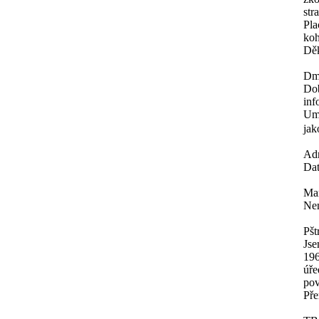
str
Pla
koh
Děk
Dm
Dob
inf
Umě
jak
Ad
Dat
Mar
Nen
Pšt
Jse
196
úře
pov
Pře