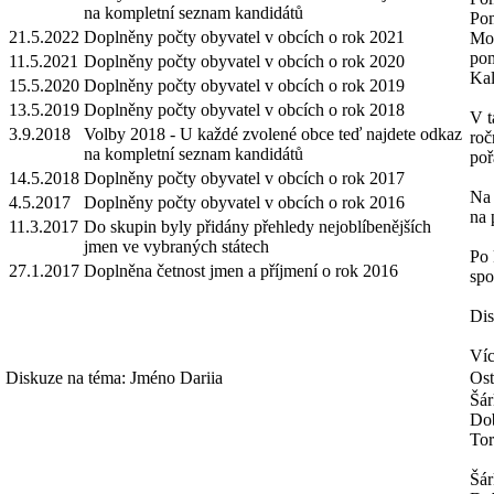
na kompletní seznam kandidátů
Pom
21.5.2022
Doplněny počty obyvatel v obcích o rok 2021
Mož
pom
11.5.2021
Doplněny počty obyvatel v obcích o rok 2020
Kal
15.5.2020
Doplněny počty obyvatel v obcích o rok 2019
13.5.2019
Doplněny počty obyvatel v obcích o rok 2018
V t
3.9.2018
Volby 2018 - U každé zvolené obce teď najdete odkaz
roč
na kompletní seznam kandidátů
poř
14.5.2018
Doplněny počty obyvatel v obcích o rok 2017
Na 
4.5.2017
Doplněny počty obyvatel v obcích o rok 2016
na 
11.3.2017
Do skupin byly přidány přehledy nejoblíbenějších
jmen ve vybraných státech
Po 
27.1.2017
Doplněna četnost jmen a příjmení o rok 2016
spo
Dis
Víc
Diskuze na téma: Jméno Dariia
Ost
Šár
Dob
Tor
Šár