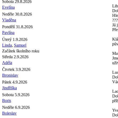
Sobota 29.8.2026
Lib
Evelína
Do
Neděle 30.8.2026
Hle
Vladěna
???
Já 
Pondělí 31.8.2026
Pře
Pavlína
Kl
Úterý 1.9.2026
pův
Linda
,
Samuel
Začátek školního roku
Mar
Středa 2.9.2026
Jme
Adéla
uži
Čtvrtek 3.9.2026
Luc
Bronislav
Dob
Vác
Pátek 4.9.2026
Jindřiška
Lad
Sobota 5.9.2026
Dob
Boris
pří
Neděle 6.9.2026
Yve
Boleslav
Do