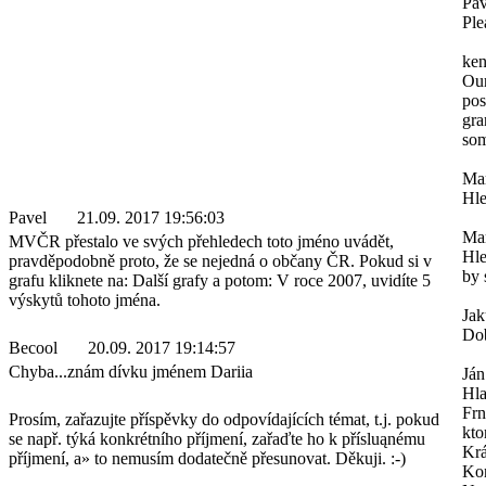
Pav
Ple
ken
Our
pos
gra
som
Mar
Hle
Pavel
21.09. 2017 19:56:03
Mar
MVČR přestalo ve svých přehledech toto jméno uvádět,
Hle
pravděpodobně proto, že se nejedná o občany ČR. Pokud si v
by 
grafu kliknete na: Další grafy a potom: V roce 2007, uvidíte 5
výskytů tohoto jména.
Ja
Dob
Becool
20.09. 2017 19:14:57
Chyba...znám dívku jménem Dariia
Ján
Hl
Frn
Prosím, zařazujte příspěvky do odpovídajících témat, t.j. pokud
kto
se např. týká konkrétního příjmení, zařaďte ho k přísluąnému
Krá
příjmení, a» to nemusím dodatečně přesunovat. Děkuji. :-)
Kon