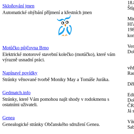
18.
Skloňování jmen
Ští
Automatické ohýbání příjmení a křestních jmen
Mir
Hľa
198
kon
Ver
Motůčko půjčovna Brno
Dob
Elektrické motorové stavební kolečko (motúčko), které vám
výrazně usnadní práci.
věd
Napínavé povídky
Ra
Stránky věnované tvorbě Moniky May a Tomáše Juráka.
Děk
Gedmatch.info
Ed
Stránky, které Vám pomohou najít shody v rodokmenu s
Dob
ostatními uživateli.
ČR
Já 
Genea
Vít
Genealogické stránky Občanského sdružení Genea.
Sab