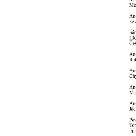
Mi
An
ke 
Šá
Hle
Čes
An
Rai
An
Chy
An
Mar
An
Jác
Pav
Tot
trp