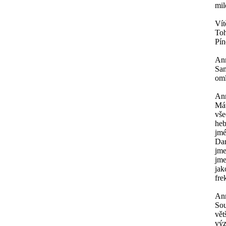
mil
Vít
Toh
Pín
An
Sam
oml
An
Mát
vše
heb
jmé
Dar
jme
jme
jak
fre
An
Sou
vět
výz