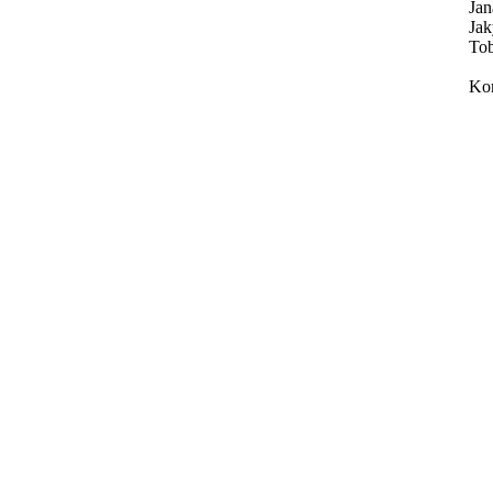
Jan
Jak
To
Kom