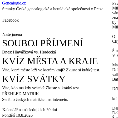
Genealogie.cz
Pav
Mil
Stránky České genealogické a heraldické společnosti v Praze.
vám
zná
Facebook
by 
Mil
Naše jména
Oli
SOUBOJ PŘÍJMENÍ
Chy
Šim
Dnes: Hlaváčková vs. Hradecká
V H
KVÍZ MĚSTA A KRAJE
Ma
Dob
Víte, které město leží ve kterém kraji? Zkuste si krátký test.
vál
KVÍZ SVÁTKY
Bab
Víte, kdo má kdy svátek? Zkuste si krátký test.
Děk
PŘEHLED MATRIK
koh
Seriál o českých matrikách na internetu.
Da
Kalendář na následujících 30 dní
Dob
Pondělí 10.8.2026
Šum