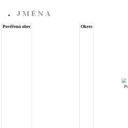
Pověřená obec
Okres
Pov