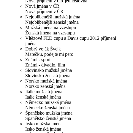
Nová příjmení v ČR jednoslovná
Nová jména v ČR
Nová příjmení v ČR
Nejoblíbenější mužská jména
Nejoblíbenější ženská jména
Mužská jména na vzestupu
Ženská jména na vzestupu
Vítězové FED cupu a Davis cupu 2012 příjmení
jména
Dobrý voják Švejk
Marečku, podejte mi pero
Známí - sport
Známí - divadlo, film
Slovinsko mužská jména
Slovinsko ženská jména
Norsko mužská jména
Norsko ženská jména
Itálie mužská jména
Itálie ženská jména
Německo mužská jména
Německo ženská jména
Španělsko mužská jména
Španělsko ženská jména
Irsko mužská jména
Irsko ženská jména