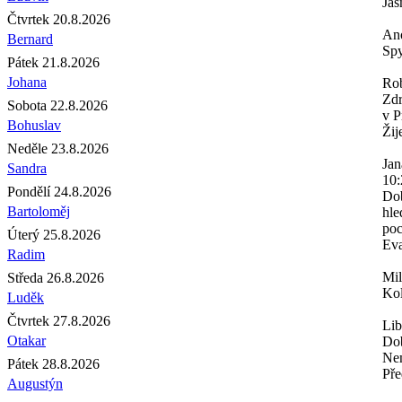
Jas
Čtvrtek 20.8.2026
An
Bernard
Spy
Pátek 21.8.2026
Johana
Rob
Zdr
Sobota 22.8.2026
v P
Bohuslav
Žij
Neděle 23.8.2026
Jan
Sandra
10:
Pondělí 24.8.2026
Dob
Bartoloměj
hle
poc
Úterý 25.8.2026
Eva
Radim
Mi
Středa 26.8.2026
Kol
Luděk
Čtvrtek 27.8.2026
Lib
Otakar
Dob
Nem
Pátek 28.8.2026
Pře
Augustýn