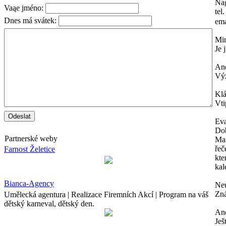
Na
Vaąe jméno:
tel
Dnes má svátek:
ema
Mi
Je 
An
Výz
Kl
Vti
Ev
Dob
Partnerské weby
Mam
řeč
Farnost Želetice
kte
kal
Bianca-Agency
Neu
Zná
Umělecká agentura | Realizace Firemních Akcí | Program na váš
dětský karneval, dětský den.
An
Ješ