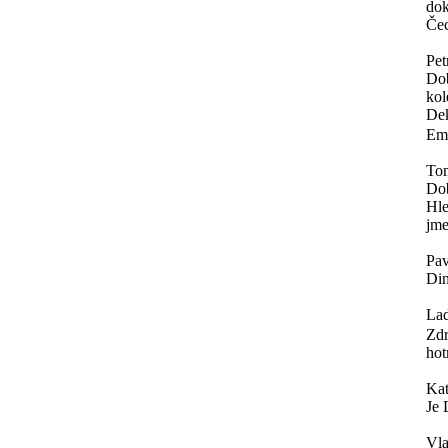
dok
Čec
Pet
Dob
kol
Dek
Ema
To
Do
Hle
jme
Pav
Din
Lad
Zdr
hot
Ka
Je 
Vla