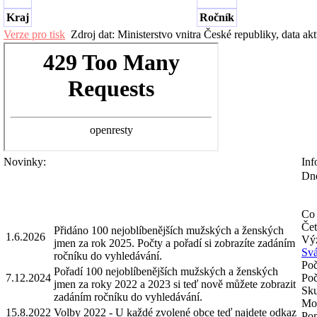
Kraj
Ročník
Verze pro tisk
Zdroj dat: Ministerstvo vnitra České republiky, data ak
Novinky:
Inf
Dne
Co 
Čet
Přidáno 100 nejoblíbenějších mužských a ženských
1.6.2026
Výz
jmen za rok 2025. Počty a pořadí si zobrazíte zadáním
Svá
ročníku do vyhledávání.
Poč
Pořadí 100 nejoblíbenějších mužských a ženských
7.12.2024
Poč
jmen za roky 2022 a 2023 si teď nově můžete zobrazit
Sku
zadáním ročníku do vyhledávání.
Mož
15.8.2022
Volby 2022 - U každé zvolené obce teď najdete odkaz
Pom