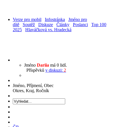
Verze pro mobil
Infostránka
Jméno pro
dítě
Soutěž
Diskuze
Články
Poslanci
Top 100
2025
Hlaváčková vs. Hradecká
Jméno
Dariia
má 0 lidí.
Příspěvků
v diskuzi:
2
Jméno, Příjmení, Obec
Okres, Kraj, Ročník