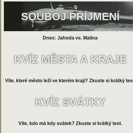
SOUBOJ PŘÍJMENÍ
Dnes: Jahoda vs. Malina
KVÍZ MĚSTA A KRAJE
Víte, které město leží ve kterém kraji? Zkuste si krátký tes
KVÍZ SVÁTKY
Víte, kdo má kdy svátek? Zkuste si krátký test.