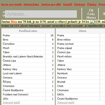
Verze pro mobil
Infostránka
Jméno pro dítě
Soutěž
Diskuze
Články
Posl
ČR
Jméno, Příjmení, Obec
A
Čechy
Okres, Kraj, Ročník
Morava
Jméno
Dina
má 78 lidí, je na 1176. místě a věkový průměr je 34 let.
Svátek má 14.5. původ: hebrejský, význam: spravedlivá nebo rozsudek , je nejoblíbenější
Pověřená obec
Okres
Praha
26
Praha
Brno
8
Brno-město
Černošice
4
Praha-východ
Plzeň
3
Praha-západ
Tábor
3
Česká Lípa
Brandýs nad Labem-Stará Boleslav
2
Plzeň-město
Česká Lípa
2
Tábor
Jihlava
2
Jihlava
Karlovy Vary
2
Karlovy Vary
Lysá nad Labem
2
Nymburk
Ostrava
2
Ostrava
Říčany
2
Bruntál
Chomutov
1
Cheb
České Budějovice
1
Chomutov
Frýdlant nad Ostravicí
1
Děčín
Jičín
1
České Budějovice
Zobrazit další
Zobrazit další