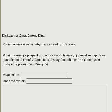
Diskuze na téma: Jméno Dina
K tomuto tématu zatím nebyl napsán žádný příspěvek.
Prosím, zařazujte příspěvky do odpovídajících témat, t.j. pokud se např. týká
konkrétního příjmení, zařaďte ho k přísluąnému příjmení, a» to nemusím
dodatečně přesunovat. Děkuji. :-)
Vaąe jméno:
Dnes má svátek: