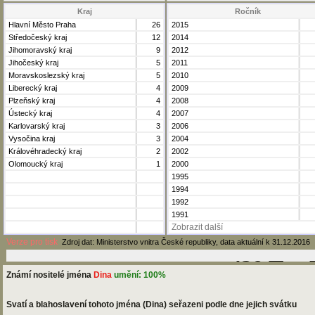
Kraj
Ročník
Hlavní Město Praha
26
2015
Středočeský kraj
12
2014
Jihomoravský kraj
9
2012
Jihočeský kraj
5
2011
Moravskoslezský kraj
5
2010
Liberecký kraj
4
2009
Plzeňský kraj
4
2008
Ústecký kraj
4
2007
Karlovarský kraj
3
2006
Vysočina kraj
3
2004
Královéhradecký kraj
2
2002
Olomoucký kraj
1
2000
1995
1994
1992
1991
Zobrazit další
Verze pro tisk
Zdroj dat: Ministerstvo vnitra České republiky, data aktuální k 31.12.2016
Známí nositelé jména
Dina
umění: 100%
Svatí a blahoslavení tohoto jména (Dina) seřazeni podle dne jejich svátku