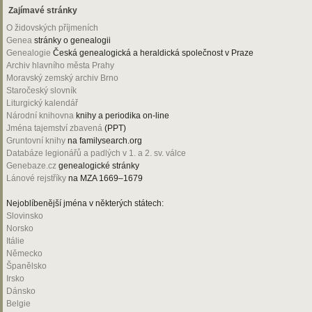
Zajímavé stránky
O židovských příjmeních
Genea
stránky o genealogii
Genealogie
Česká genealogická a heraldická společnost v Praze
Archiv hlavního města Prahy
Moravský zemský archiv Brno
Staročeský slovník
Liturgický kalendář
Národní knihovna
knihy a periodika on-line
Jména tajemství zbavená
(PPT)
Gruntovní knihy
na familysearch.org
Databáze legionářů a padlých v 1. a 2. sv. válce
Genebaze.cz
genealogické stránky
Lánové rejstříky
na MZA 1669–1679
Nejoblíbenější jména v některých státech:
Slovinsko
Norsko
Itálie
Německo
Španělsko
Irsko
Dánsko
Belgie