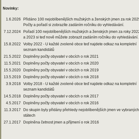
Novinky:
1.6.2026
Přidáno 100 nejoblíbenějších mužských a ženských jmen za rok 202
Počty a pořadí si zobrazíte zadáním ročníku do vyhledávání.
7.12.2024
Pořadí 100 nejoblíbenějších mužských a ženských jmen za roky 202
a 2023 si teď nově můžete zobrazit zadáním ročníku do vyhledávání.
15.8.2022
Volby 2022 - U každé zvolené obce teď najdete odkaz na kompletní
seznam kandidátů
21.5.2022
Doplněny počty obyvatel v obcích o rok 2021
11.5.2021
Doplněny počty obyvatel v obcích o rok 2020
15.5.2020
Doplněny počty obyvatel v obcích o rok 2019
13.5.2019
Doplněny počty obyvatel v obcích o rok 2018
3.9.2018
Volby 2018 - U každé zvolené obce teď najdete odkaz na kompletní
seznam kandidátů
14.5.2018
Doplněny počty obyvatel v obcích o rok 2017
4.5.2017
Doplněny počty obyvatel v obcích o rok 2016
11.3.2017
Do skupin byly přidány přehledy nejoblíbenějších jmen ve vybraných
státech
27.1.2017
Doplněna četnost jmen a příjmení o rok 2016