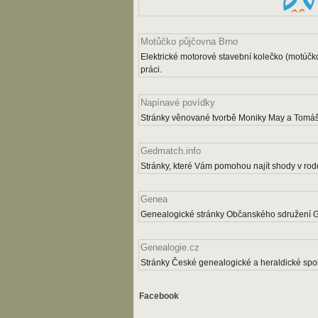
Motůčko půjčovna Brno
Elektrické motorové stavební kolečko (motúčk
práci.
Napínavé povídky
Stránky věnované tvorbě Moniky May a Tomáš
Gedmatch.info
Stránky, které Vám pomohou najít shody v rodo
Genea
Genealogické stránky Občanského sdružení 
Genealogie.cz
Stránky České genealogické a heraldické spol
Facebook