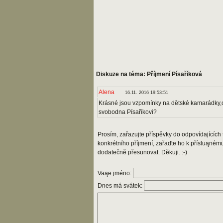
Diskuze na téma: Příjmení Písaříková
Alena
16.11. 2016 19:53:51
Krásné jsou vzpomínky na dětské kamarádky,o
svobodna Písaříkovi?
Prosím, zařazujte příspěvky do odpovídajících t
konkrétního příjmení, zařaďte ho k přísluąném
dodatečně přesunovat. Děkuji. :-)
Vaąe jméno:
Dnes má svátek: