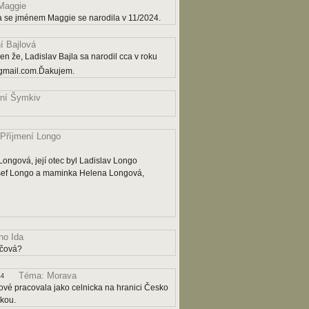
Maggie
a se jménem Maggie se narodila v 11/2024.
í Bajlová
n že, Ladislav Bajla sa narodil cca v roku
gmail.com.Ďakujem.
ní Šymkiv
Příjmení Longo
ngová, její otec byl Ladislav Longo
osef Longo a maminka Helena Longová,
o Ida
ičová?
Téma: Morava
44
ové pracovala jako celnicka na hranici Česko
čkou.