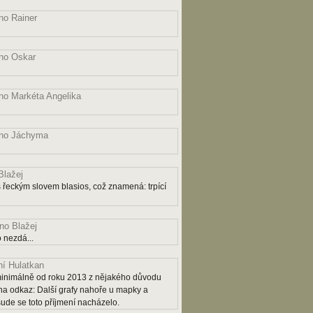
o Rainer
no Oskar
o Markéta Angelika
no Jáchyma
lažej
řeckým slovem blasios, což znamená: trpící
o Blažej
 nezdá...
í Hulatkan
ý minimálně od roku 2013 z nějakého důvodu
na odkaz: Další grafy nahoře u mapky a
šude se toto příjmení nacházelo.