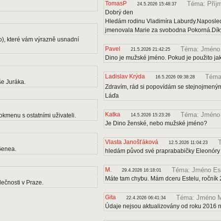
TomasP
Téma: Příj
24.5.2026 15:48:37
Dobrý den
Hledám rodinu Vladimíra Laburdy.Naposle
jmenovala Marie za svobodna Pokorná.Díky
o), které vám výrazně usnadní
Pavel
Téma: Jméno
21.5.2026 21:42:25
Dino je mužské jméno. Pokud je použito ja
Ladislav Krýda
Téma:
16.5.2026 09:38:28
e Juráka.
Zdravím, rád si popovídám se stejnojmenými
Láďa
Katka
Téma: Jméno
kmenu s ostatními uživateli.
14.5.2026 15:23:26
Je Dino ženské, nebo mužské jméno?
Vlasta Janošťáková
12.5.2026 11:04:23
Genea.
hledám původ své praprababičky Eleonóry
M.
Téma: Jméno Es
29.4.2026 16:18:01
Máte tam chybu. Mám dceru Estelu, ročník 
ečnosti v Praze.
Gita
Téma: Jméno M
22.4.2026 06:41:34
Údaje nejsou aktualizovány od roku 2016 