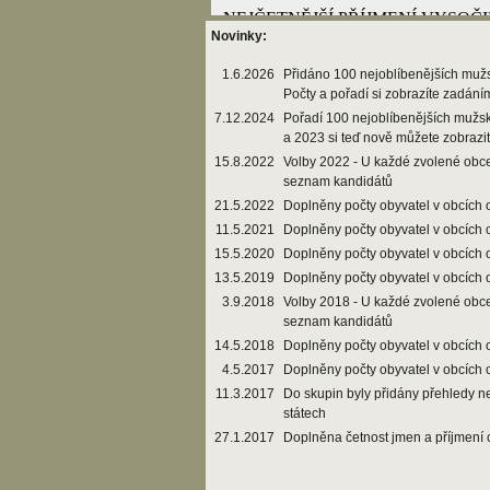
Novinky:
1.6.2026
Přidáno 100 nejoblíbenějších muž
Počty a pořadí si zobrazíte zadání
7.12.2024
Pořadí 100 nejoblíbenějších mužs
a 2023 si teď nově můžete zobrazi
15.8.2022
Volby 2022 - U každé zvolené obce
seznam kandidátů
21.5.2022
Doplněny počty obyvatel v obcích 
11.5.2021
Doplněny počty obyvatel v obcích 
15.5.2020
Doplněny počty obyvatel v obcích 
13.5.2019
Doplněny počty obyvatel v obcích 
3.9.2018
Volby 2018 - U každé zvolené obce
seznam kandidátů
14.5.2018
Doplněny počty obyvatel v obcích 
4.5.2017
Doplněny počty obyvatel v obcích 
11.3.2017
Do skupin byly přidány přehledy n
státech
27.1.2017
Doplněna četnost jmen a příjmení 