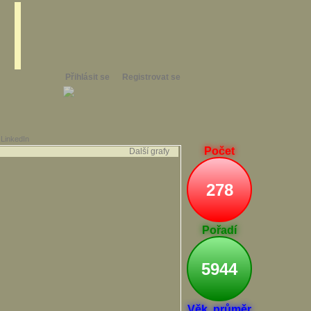
Přihlásit se
Registrovat se
a
LinkedIn
Počet
Další grafy
278
Pořadí
5944
Věk. průměr