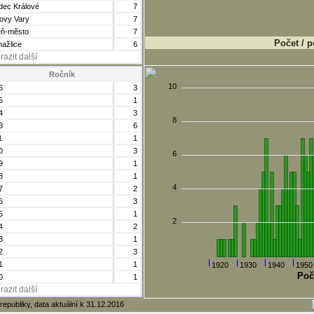
dec Králové
7
lovy Vary
7
eň-město
7
Počet / p
ažlice
6
razit další
Ročník
10
6
3
5
1
4
3
8
3
6
1
1
0
3
6
9
1
8
1
4
7
2
6
3
5
1
2
4
2
3
1
2
3
1
1
1920
1930
1940
1950
Poč
0
1
razit další
republiky, data aktuální k 31.12.2016