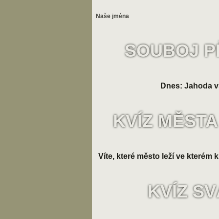
Naše jména
SOUBOJ P
Dnes: Jahoda v
KVÍZ MĚSTA
Víte, které město leží ve kterém k
KVÍZ S