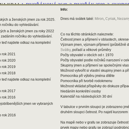
Info:
Dnes má svátek také:
Miron
,
Cyriak
,
Nezamy
ských a ženských jmen za rok 2025.
m ročníku do vyhledávání.
kých a ženských jmen za roky 2022
Co na těchto stránkách naleznete:
t zadáním ročníku do vyhledávání.
Četnost jmen a příjmení v oblastech, okresec
 teď najdete odkaz na kompletní
Význam jmen, význam příjmení (průběžně 
Svátky
, pořadí a věkové průměry
o rok 2021
Počty obyvatel v obcích od r. 1970
Počty obyvatel podle ročníků narození v ce
o rok 2020
Skupiny jmen a příjmení se společnými vlas
o rok 2019
Možnost vytvořit si vlastní skupiny jmen a př
o rok 2018
Pomocníka při výběru jména dítěte
 teď najdete odkaz na kompletní
Pomocníka při tvorbě rodokmenu
Možnost vkládat příspěvky do diskuze příp
o rok 2017
hledáním konkrétní osoby
Kalendář na následujících 30 dní
o rok 2016
ejoblíbenějších jmen ve vybraných
V tabulce v prvním sloupci je zobrazeno jmén
druhém sloupci četnost. Po najetí kurzorem 
o rok 2016
Na mapě nebo v grafu se zobrazuje četnost 
prvek mapy nebo grafu se zobrazí podrobnos