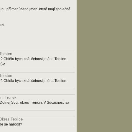
kupinu příjmení nebo jmen, které mají společné
uzi
.
Torsten
? Chtěla bych znát četnost jména Torsten.
y ŠV
Torsten
? Chtěla bych znát četnost jména Torsten.
ní Trunek
Dolnej Súči, okres Trenčín. V Súčasnosti sa
Okres Teplice
e se narodil?