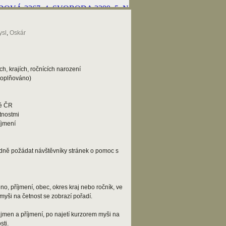
sl
,
Oskár
h, krajích, ročnících narození
doplňováno)
lé ČR
tnostmi
íjmení
adně požádat návštěvníky stránek o pomoc s
o, příjmení, obec, okres kraj nebo ročník, ve
myši na četnost se zobrazí pořadí.
jmen a příjmení, po najetí kurzorem myši na
ti.