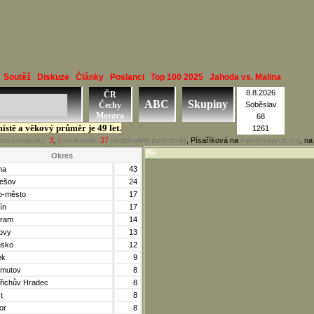
Soutěž
Diskuze
Články
Poslanci
Top 100 2025
Jahoda vs. Malina
8.8.2026
ČR
ABC
Skupiny
Čechy
Soběslav
Morava
68
místě a věkový průměr je 49 let.
1261
ezi kandidáty:
3
,
podnikatelé:
37
podnikatelé podrobněji
, Písaříková na
Familysearch.org
, n
Okres
ha
43
ešov
24
o-město
17
ín
17
bram
14
tovy
13
nsko
12
ek
9
mutov
8
dřichův Hradec
8
t
8
or
8