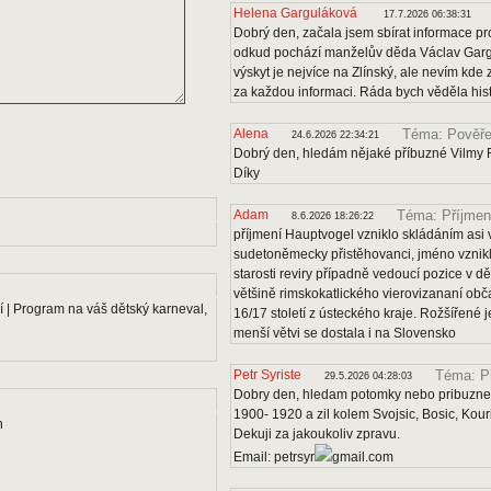
Helena Garguláková
17.7.2026 06:38:31
Dobrý den, začala jsem sbírat informace pro
odkud pochází manželův děda Václav Gargu
výskyt je nejvíce na Zlínský, ale nevím kde
za každou informaci. Ráda bych věděla histo
Alena
Téma: Pověře
24.6.2026 22:34:21
Dobrý den, hledám nějaké příbuzné Vilmy F
Díky
Adam
Téma: Příjmen
8.6.2026 18:26:22
příjmení Hauptvogel vzniklo skládáním asi v
sudetoněmecky přistěhovanci, jméno vznikl
starosti reviry případně vedoucí pozice v dě
většině rimskokatlického vierovizananí obč
 | Program na váš dětský karneval,
16/17 století z ústeckého kraje. Rožšířené
menší větvi se dostala i na Slovensko
Petr Syriste
Téma: P
29.5.2026 04:28:03
Dobry den, hledam potomky nebo pribuzne 
1900- 1920 a zil kolem Svojsic, Bosic, Kou
n
Dekuji za jakoukoliv zpravu.
Email: petrsyr
gmail.com