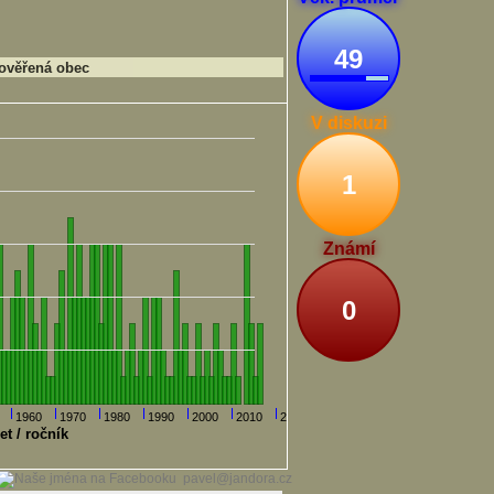
49
ověřená obec
V diskuzi
1
Známí
0
1960
1970
1980
1990
2000
2010
2020
et / ročník
pavel@jandora.cz