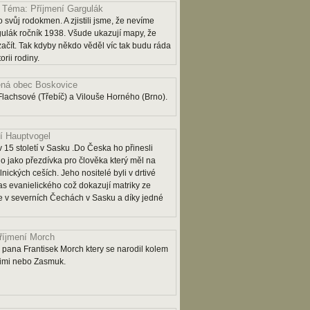
Téma: Příjmení Gargulák
 svůj rodokmen. A zjistili jsme, že nevíme
lák ročník 1938. Všude ukazují mapy, že
 začít. Tak kdyby někdo věděl víc tak budu ráda
rii rodiny.
ná obec Boskovice
lachsové (Třebíč) a Vilouše Horného (Brno).
í Hauptvogel
 15 století v Sasku .Do Česka ho přinesli
o jako přezdívka pro člověka který měl na
lnických ceších. Jeho nositelé byli v drtivé
as evanielického což dokazují matriky ze
 je v severních Čechách v Sasku a díky jedné
říjmení Morch
pana Frantisek Morch ktery se narodil kolem
rimi nebo Zasmuk.