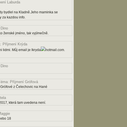
mení Laburda
dy bydlel na Kladně.Jeho maminka se
 za kazdou info.
 Dino
ko ženské jméno, tak vyjímečně.
 Příjmení Krýda
 lidmi. Můj email je lkryda
hotmail.com.
 Dino
Téma: Příjmení Grófová
 Grófové z Čelechovic na Hané
tela
2017, která tam uvedena není.
aggie
nebo 18