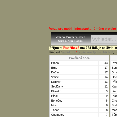
Verze pro mobil
Infostránka
Jméno pro dítě
Jméno, Příjmení, Obec
Okres, Kraj, Ročník
Příjmení
Písaříková
má 278 lidí, je na 5944. 
Příspěvků
v diskuzi:
1
,
v předminulých stoletích:
0
,
m
Pověřená obec
Praha
43
Pra
Brno
17
Ben
Děčín
17
Brn
Votice
14
Děč
Klatovy
13
Pří
Sedlčany
12
Kla
Blansko
9
Bla
Písek
9
Pís
Benešov
8
Cho
Most
8
Jin
Tábor
8
Mos
Chomutov
7
Táb