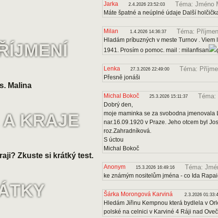
Jarka
Téma: Jméno 
2.4.2026 23:52:03
Máte špatné a neúplné údaje Další holčičk
Milan
Téma: Příjmen
1.4.2026 14:36:37
Hladám príbuzných v meste Turnov . Viem le
ŘÍJMENÍ
1941. Prosím o pomoc. mail : milanfisan
Lenka
Téma: Příjme
27.3.2026 22:49:00
Přesně jonáši
s. Malina
Michal Bokoč
Téma: 
25.3.2026 15:11:37
Dobrý den,
moje maminka se za svobodna jmenovala Lo
 A KRAJE
nar.16.09.1920 v Praze. Jeho otcem byl J
roz.Zahradníková.
S úctou
Michal Bokoč
raji? Zkuste si krátký test.
Anonym
Téma: Jmén
15.3.2026 16:49:16
ke známým nositelům jména - co Ida Rapa
VÁTKY
Šárka Morongová Karviná
2.3.2026 01:33:
Hledám Jiřinu Kempnou která bydlela v Orl
polské na celnici v Karviné 4 Ráji nad Ove