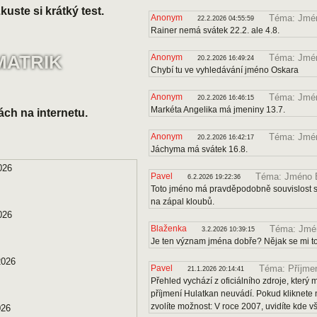
uste si krátký test.
Anonym
Téma: Jmén
22.2.2026 04:55:59
Rainer nemá svátek 22.2. ale 4.8.
MATRIK
Anonym
Téma: Jmé
20.2.2026 16:49:24
Chybí tu ve vyhledávání jméno Oskara
Anonym
Téma: Jmén
20.2.2026 16:46:15
Markéta Angelika má jmeniny 13.7.
ách na internetu.
Anonym
Téma: Jmé
20.2.2026 16:42:17
Jáchyma má svátek 16.8.
026
Pavel
Téma: Jméno B
6.2.2026 19:22:36
Toto jméno má pravděpodobně souvislost s 
na zápal kloubů.
026
Blaženka
Téma: Jmén
3.2.2026 10:39:15
Je ten význam jména dobře? Nějak se mi to
2026
Pavel
Téma: Příjmen
21.1.2026 20:14:41
Přehled vychází z oficiálního zdroje, kter
příjmení Hulatkan neuvádí. Pokud kliknete 
zvolíte možnost: V roce 2007, uvidíte kde v
026