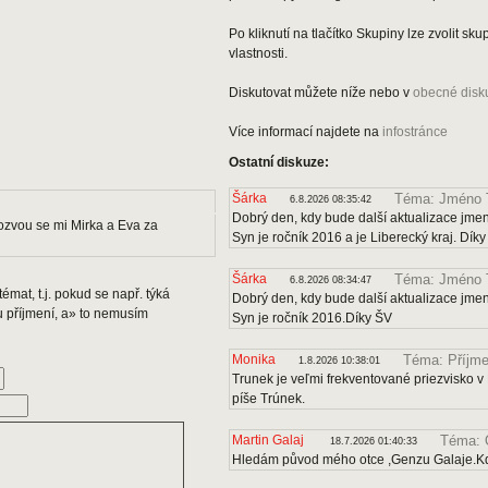
Po kliknutí na tlačítko Skupiny lze zvolit s
vlastnosti.
Diskutovat můžete níže nebo v
obecné disk
Více informací najdete na
infostránce
Ostatní diskuze:
Šárka
Téma: Jméno 
6.8.2026 08:35:42
Dobrý den, kdy bude další aktualizace jmen
zvou se mi Mirka a Eva za
Syn je ročník 2016 a je Liberecký kraj. Dík
Šárka
Téma: Jméno 
6.8.2026 08:34:47
émat, t.j. pokud se např. týká
Dobrý den, kdy bude další aktualizace jmen
u příjmení, a» to nemusím
Syn je ročník 2016.Díky ŠV
Monika
Téma: Příjme
1.8.2026 10:38:01
Trunek je veľmi frekventované priezvisko v 
píše Trúnek.
Martin Galaj
Téma: 
18.7.2026 01:40:33
Hledám původ mého otce ,Genzu Galaje.Kd