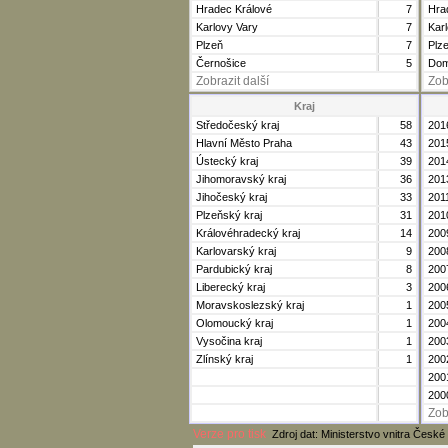
Hradec Králové
7
Hra
Karlovy Vary
7
Kar
Plzeň
7
Plz
Černošice
5
Dom
Zobrazit další
Zob
Kraj
Středočeský kraj
58
201
Hlavní Město Praha
43
201
Ústecký kraj
39
201
Jihomoravský kraj
36
201
Jihočeský kraj
33
201
Plzeňský kraj
31
201
Královéhradecký kraj
14
200
Karlovarský kraj
9
200
Pardubický kraj
8
200
Liberecký kraj
3
200
Moravskoslezský kraj
1
200
Olomoucký kraj
1
200
Vysočina kraj
1
200
Zlínský kraj
1
200
200
200
Zob
Verze pro tisk
Zdroj dat: Ministerstvo vnitra České 