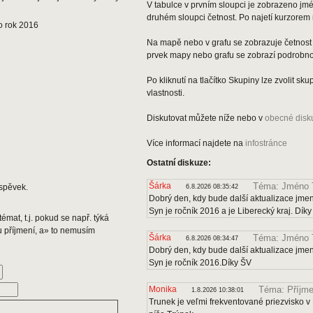
V tabulce v prvním sloupci je zobrazeno jmén
druhém sloupci četnost. Po najetí kurzorem 
o rok 2016
Na mapě nebo v grafu se zobrazuje četnost 
prvek mapy nebo grafu se zobrazí podrobnos
Po kliknutí na tlačítko Skupiny lze zvolit s
vlastnosti.
Diskutovat můžete níže nebo v
obecné disk
Více informací najdete na
infostránce
Ostatní diskuze:
Šárka
Téma: Jméno 
spěvek.
6.8.2026 08:35:42
Dobrý den, kdy bude další aktualizace jmen
Syn je ročník 2016 a je Liberecký kraj. Dík
émat, t.j. pokud se např. týká
u příjmení, a» to nemusím
Šárka
Téma: Jméno 
6.8.2026 08:34:47
Dobrý den, kdy bude další aktualizace jmen
Syn je ročník 2016.Díky ŠV
Monika
Téma: Příjme
1.8.2026 10:38:01
Trunek je veľmi frekventované priezvisko v 