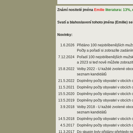
Známí nositelé jména
Emilie
literatura: 13%
Svatí a blahoslavení tohoto jména (Emilie) se
Novinky:
1.6.2026
Přidáno 100 nejoblíbenějších muž
Počty a pořadí si zobrazíte zadání
7.12.2024
Pořadí 100 nejoblíbenějších mužs
a 2023 si teď nově můžete zobrazi
15.8.2022
Volby 2022 - U každé zvolené obce
seznam kandidátů
21.5.2022
Doplněny počty obyvatel v obcích 
11.5.2021
Doplněny počty obyvatel v obcích 
15.5.2020
Doplněny počty obyvatel v obcích 
13.5.2019
Doplněny počty obyvatel v obcích 
3.9.2018
Volby 2018 - U každé zvolené obce
seznam kandidátů
14.5.2018
Doplněny počty obyvatel v obcích 
4.5.2017
Doplněny počty obyvatel v obcích 
11.3.2017
Do skupin byly přidány přehledy n