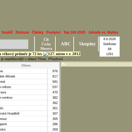
Soutěž
Diskuze
Články
Poslanci
Top 100 2025
Jahoda vs. Malina
8.8.2026
ČR
ABC
Skupiny
Čechy
Soběslav
Morava
68
 a věkový průměr je 72 let.
1261
je nejoblíbenější v oblasti Třinec. Příspěvků
v diskuzi:
0
Okres
ha
976
dek-Místek
817
viná
581
o-město
537
rava
470
o-venkov
382
362
tín
351
rské Hradiště
307
mouc
305
perk
286
nsko
269