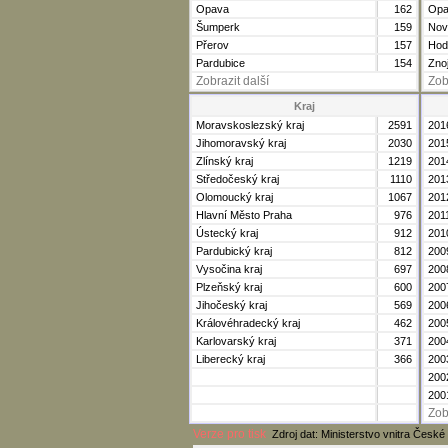
Opava
162
Opa
Šumperk
159
Nov
Přerov
157
Hod
Pardubice
154
Zno
Zobrazit další
Zob
Kraj
Moravskoslezský kraj
2591
201
Jihomoravský kraj
2030
201
Zlínský kraj
1219
201
Středočeský kraj
1110
201
Olomoucký kraj
1067
201
Hlavní Město Praha
976
201
Ústecký kraj
912
201
Pardubický kraj
812
200
Vysočina kraj
697
200
Plzeňský kraj
600
200
Jihočeský kraj
569
200
Královéhradecký kraj
462
200
Karlovarský kraj
371
200
Liberecký kraj
366
200
200
200
Zob
Verze pro tisk
Zdroj dat: Ministerstvo vnitra České 