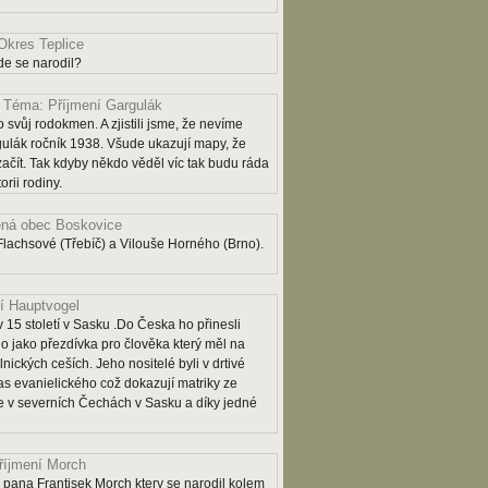
Okres Teplice
e se narodil?
Téma: Příjmení Gargulák
 svůj rodokmen. A zjistili jsme, že nevíme
lák ročník 1938. Všude ukazují mapy, že
 začít. Tak kdyby někdo věděl víc tak budu ráda
rii rodiny.
ná obec Boskovice
lachsové (Třebíč) a Vilouše Horného (Brno).
í Hauptvogel
 15 století v Sasku .Do Česka ho přinesli
o jako přezdívka pro člověka který měl na
lnických ceších. Jeho nositelé byli v drtivé
as evanielického což dokazují matriky ze
 je v severních Čechách v Sasku a díky jedné
říjmení Morch
pana Frantisek Morch ktery se narodil kolem