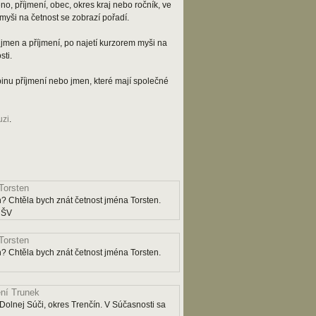
o, příjmení, obec, okres kraj nebo ročník, ve
myši na četnost se zobrazí pořadí.
jmen a příjmení, po najetí kurzorem myši na
ti.
kupinu příjmení nebo jmen, které mají společné
uzi
.
Torsten
? Chtěla bych znát četnost jména Torsten.
y ŠV
Torsten
? Chtěla bych znát četnost jména Torsten.
ní Trunek
Dolnej Súči, okres Trenčín. V Súčasnosti sa