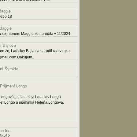
aggie
nebo 18
Maggie
a se jménem Maggie se narodila v 11/2024.
í Bajlová
n že, Ladislav Bajla sa narodil cca v roku
gmail.com.Ďakujem.
ní Šymkiv
Příjmení Longo
ngová, její otec byl Ladislav Longo
osef Longo a maminka Helena Longová,
o Ida
ičová?