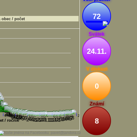
72
obec / počet
Svátek
24.11.
V diskuzi
0
Známí
1960
1970
1980
1990
2000
2010
2020
8
et / ročník
pavel@jandora.cz