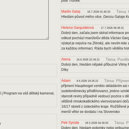
píše Trúnek.
Martin Galaj
Téma: 
18.7.2026 01:40:33
Hledám původ mého otce ,Genzu Galaje.Kd
Helena Garguláková
17.7.2026 06:38:31
Dobrý den, začala jsem sbírat informace pro
odkud pochází manželův děda Václav Gargu
výskyt je nejvíce na Zlínský, ale nevím kde
za každou informaci. Ráda bych věděla histo
Alena
Téma: Pověře
24.6.2026 22:34:21
Dobrý den, hledám nějaké příbuzné Vilmy F
Díky
Adam
Téma: Příjmen
8.6.2026 18:26:22
příjmení Hauptvogel vzniklo skládáním asi v
sudetoněmecky přistěhovanci, jméno vznikl
 | Program na váš dětský karneval,
starosti reviry případně vedoucí pozice v dě
většině rimskokatlického vierovizananí obč
16/17 století z ústeckého kraje. Rožšířené
menší větvi se dostala i na Slovensko
Petr Syriste
Téma: P
n
29.5.2026 04:28:03
Dobry den, hledam potomky nebo pribuzne 