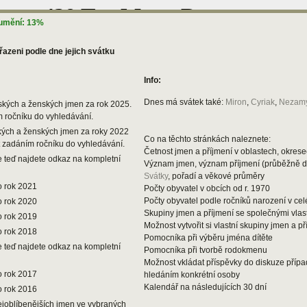
, umění: 13%
řazeni podle dne jejich svátku
Info:
Dnes má svátek také:
Miron
,
Cyriak
,
Nezamy
ských a ženských jmen za rok 2025.
m ročníku do vyhledávání.
kých a ženských jmen za roky 2022
Co na těchto stránkách naleznete:
t zadáním ročníku do vyhledávání.
Četnost jmen a příjmení v oblastech, okresec
 teď najdete odkaz na kompletní
Význam jmen, význam příjmení (průběžně 
Svátky
, pořadí a věkové průměry
o rok 2021
Počty obyvatel v obcích od r. 1970
Počty obyvatel podle ročníků narození v ce
o rok 2020
Skupiny jmen a příjmení se společnými vlas
o rok 2019
Možnost vytvořit si vlastní skupiny jmen a př
o rok 2018
Pomocníka při výběru jména dítěte
 teď najdete odkaz na kompletní
Pomocníka při tvorbě rodokmenu
Možnost vkládat příspěvky do diskuze příp
o rok 2017
hledáním konkrétní osoby
Kalendář na následujících 30 dní
o rok 2016
ejoblíbenějších jmen ve vybraných