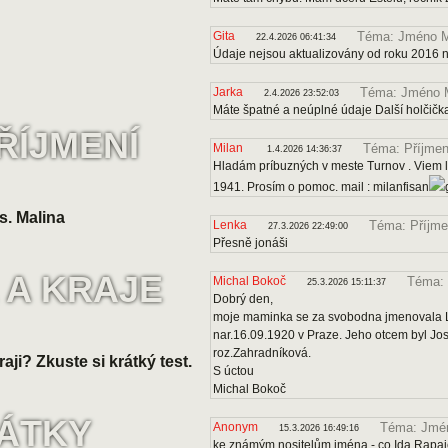
Gita
Téma: Jméno M
22.4.2026 06:41:34
Údaje nejsou aktualizovány od roku 2016 
Jarka
Téma: Jméno 
2.4.2026 23:52:03
Máte špatné a neúplné údaje Další holčičk
ŘÍJMENÍ
Milan
Téma: Příjmen
1.4.2026 14:36:37
Hladám príbuzných v meste Turnov . Viem le
1941. Prosím o pomoc. mail : milanfisan
s. Malina
Lenka
Téma: Příjme
27.3.2026 22:49:00
Přesně jonáši
 A KRAJE
Michal Bokoč
Téma: 
25.3.2026 15:11:37
Dobrý den,
moje maminka se za svobodna jmenovala Lo
nar.16.09.1920 v Praze. Jeho otcem byl J
roz.Zahradníková.
raji? Zkuste si krátký test.
S úctou
Michal Bokoč
VÁTKY
Anonym
Téma: Jmén
15.3.2026 16:49:16
ke známým nositelům jména - co Ida Rapa