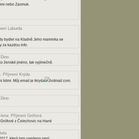
rimi nebo Zasmuk.
mení Laburda
dy bydlel na Kladně.Jeho maminka se
 za kazdou info.
 Dino
ko ženské jméno, tak vyjímečně.
 Příjmení Krýda
 lidmi. Můj email je lkryda
hotmail.com.
 Dino
Téma: Příjmení Grófová
 Grófové z Čelechovic na Hané
tela
2017, která tam uvedena není.