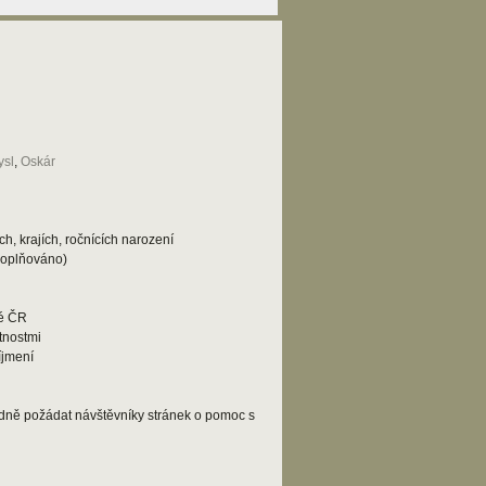
sl
,
Oskár
h, krajích, ročnících narození
doplňováno)
lé ČR
tnostmi
íjmení
adně požádat návštěvníky stránek o pomoc s