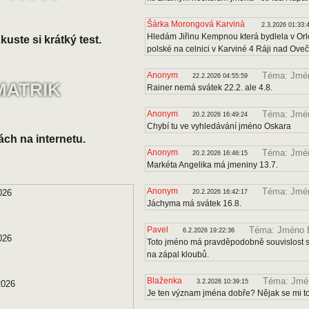
Šárka Morongová Karviná
2.3.2026 01:33:
Hledám Jiřinu Kempnou která bydlela v Orl
uste si krátký test.
polské na celnici v Karviné 4 Ráji nad Ove
Anonym
Téma: Jmén
22.2.2026 04:55:59
MATRIK
Rainer nemá svátek 22.2. ale 4.8.
Anonym
Téma: Jmé
20.2.2026 16:49:24
Chybí tu ve vyhledávání jméno Oskara
ách na internetu.
Anonym
Téma: Jmén
20.2.2026 16:46:15
Markéta Angelika má jmeniny 13.7.
Anonym
Téma: Jmé
026
20.2.2026 16:42:17
Jáchyma má svátek 16.8.
Pavel
Téma: Jméno B
6.2.2026 19:22:36
026
Toto jméno má pravděpodobně souvislost s 
na zápal kloubů.
Blaženka
Téma: Jmén
3.2.2026 10:39:15
2026
Je ten význam jména dobře? Nějak se mi to