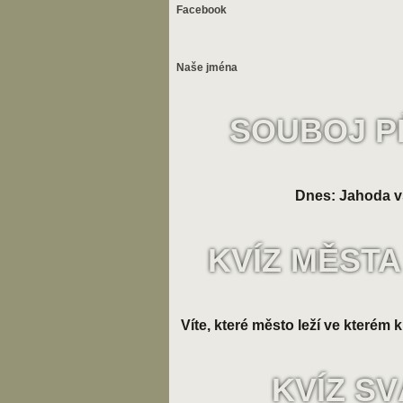
Facebook
Naše jména
SOUBOJ P
Dnes: Jahoda v
KVÍZ MĚSTA
Víte, které město leží ve kterém k
KVÍZ S