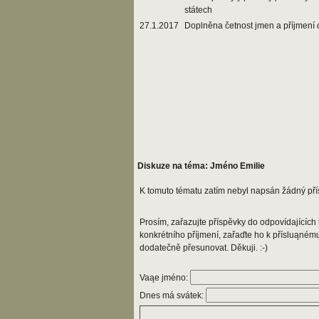
státech
27.1.2017
Doplněna četnost jmen a příjmení 
Diskuze na téma: Jméno Emilie
K tomuto tématu zatím nebyl napsán žádný pří
Prosím, zařazujte příspěvky do odpovídajících t
konkrétního příjmení, zařaďte ho k přísluąném
dodatečně přesunovat. Děkuji. :-)
Vaąe jméno:
Dnes má svátek: