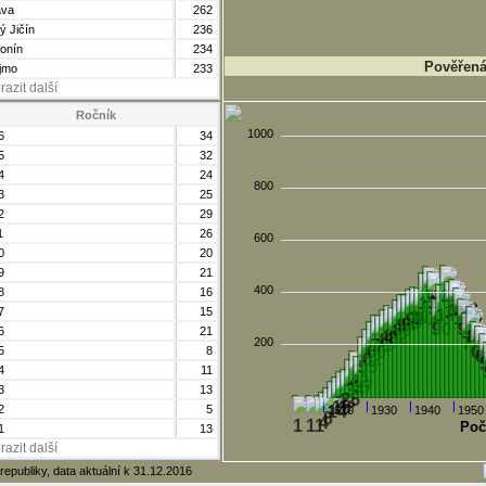
va
262
ý Jičín
236
onín
234
Pověřená 
jmo
233
razit další
Ročník
1000
6
34
5
32
4
24
800
3
25
2
29
1
26
600
0
20
9
21
400
8
16
7
15
6
21
200
5
8
4
11
3
13
2
5
1920
1930
1940
1950
Poč
1
13
razit další
republiky, data aktuální k 31.12.2016