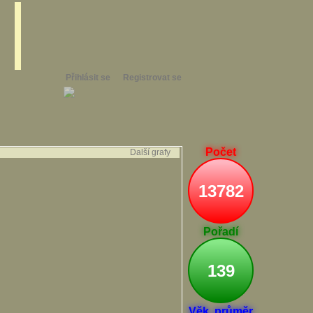
Přihlásit se
Registrovat se
Počet
Další grafy
13782
Pořadí
139
Věk. průměr