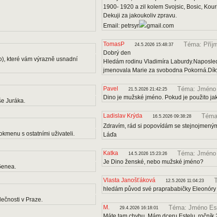
1900- 1920 a zil kolem Svojsic, Bosic, Kou
Dekuji za jakoukoliv zpravu.
Email: petrsyr
gmail.com
TomasP
Téma: Příj
24.5.2026 15:48:37
Dobrý den
o), které vám výrazně usnadní
Hledám rodinu Vladimíra Laburdy.Naposle
jmenovala Marie za svobodna Pokorná.Díky
Pavel
Téma: Jméno
21.5.2026 21:42:25
Dino je mužské jméno. Pokud je použito ja
e Juráka.
Ladislav Krýda
Téma:
16.5.2026 09:38:28
Zdravím, rád si popovídám se stejnojmenými
kmenu s ostatními uživateli.
Láďa
Katka
Téma: Jméno
14.5.2026 15:23:26
Je Dino ženské, nebo mužské jméno?
Genea.
Vlasta Janošťáková
12.5.2026 11:04:23
hledám původ své praprababičky Eleonóry
ečnosti v Praze.
M.
Téma: Jméno Es
29.4.2026 16:18:01
Máte tam chybu. Mám dceru Estelu, ročník 