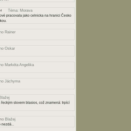
Téma: Morava
44
ové pracovala jako celnicka na hranici Česko
čkou.
o Rainer
no Oskar
o Markéta Angelika
no Jáchyma
lažej
řeckým slovem blasios, což znamená: trpící
o Blažej
 nezdá...