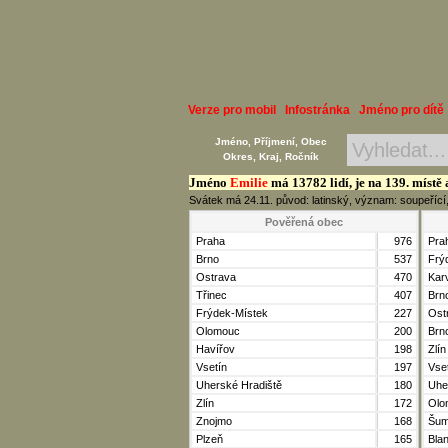
Verze pro mobil
Infostránka
Jméno pro dítě
Jméno, Příjmení, Obec
Okres, Kraj, Ročník
Jméno
Emilie
má 13782 lidí, je na 139. místě
Svátek má 24.11. původ: latinský, význam: soupeřící, 
Pověřená obec
Praha
976
Pra
Brno
537
Frý
Ostrava
470
Kar
Třinec
407
Brn
Frýdek-Místek
227
Ost
Olomouc
200
Brn
Havířov
198
Zlín
Vsetín
197
Vse
Uherské Hradiště
180
Uhe
Zlín
172
Olo
Znojmo
168
Šum
Plzeň
165
Bla