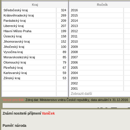
Kraj
Ročník
Středočeský kraj
324
2016
Královéhradecký kraj
269
2015
Pardubický kraj
209
2014
Liberecký kraj
207
2013
Hlavní Město Praha
199
2012
Ústecký kraj
158
2011
Jihomoravský kraj
152
2010
Jihočeský kraj
100
2009
Vysočina kraj
89
2008
Moravskoslezský kraj
85
2007
Olomoucký kraj
79
2006
Plzeňský kraj
67
2005
Karlovarský kraj
59
2004
Zlínský kraj
53
2003
2002
2001
Zobrazit další
Verze pro tisk
Zdroj dat: Ministerstvo vnitra České republiky, data aktuální k 31.12.2016
Známí nositelé příjmení
Vaníček
Paměť národa