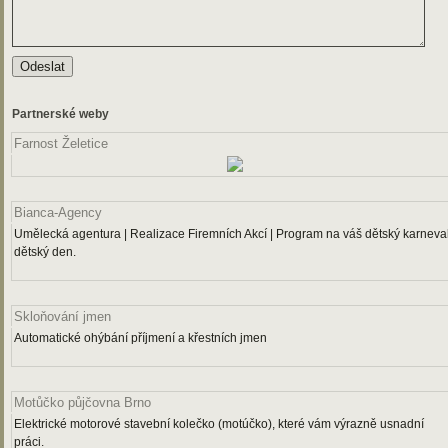
Partnerské weby
Farnost Želetice
Bianca-Agency
Umělecká agentura | Realizace Firemních Akcí | Program na váš dětský karneval
dětský den.
Skloňování jmen
Automatické ohýbání příjmení a křestních jmen
Motůčko půjčovna Brno
Elektrické motorové stavební kolečko (motúčko), které vám výrazně usnadní
práci.