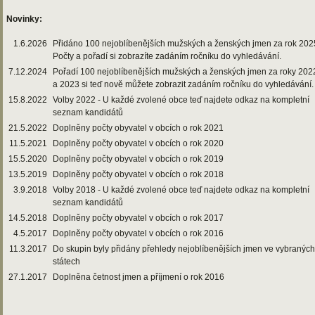
Novinky:
1.6.2026
Přidáno 100 nejoblíbenějších mužských a ženských jmen za rok 202
Počty a pořadí si zobrazíte zadáním ročníku do vyhledávání.
7.12.2024
Pořadí 100 nejoblíbenějších mužských a ženských jmen za roky 202
a 2023 si teď nově můžete zobrazit zadáním ročníku do vyhledávání.
15.8.2022
Volby 2022 - U každé zvolené obce teď najdete odkaz na kompletní
seznam kandidátů
21.5.2022
Doplněny počty obyvatel v obcích o rok 2021
11.5.2021
Doplněny počty obyvatel v obcích o rok 2020
15.5.2020
Doplněny počty obyvatel v obcích o rok 2019
13.5.2019
Doplněny počty obyvatel v obcích o rok 2018
3.9.2018
Volby 2018 - U každé zvolené obce teď najdete odkaz na kompletní
seznam kandidátů
14.5.2018
Doplněny počty obyvatel v obcích o rok 2017
4.5.2017
Doplněny počty obyvatel v obcích o rok 2016
11.3.2017
Do skupin byly přidány přehledy nejoblíbenějších jmen ve vybraných
státech
27.1.2017
Doplněna četnost jmen a příjmení o rok 2016