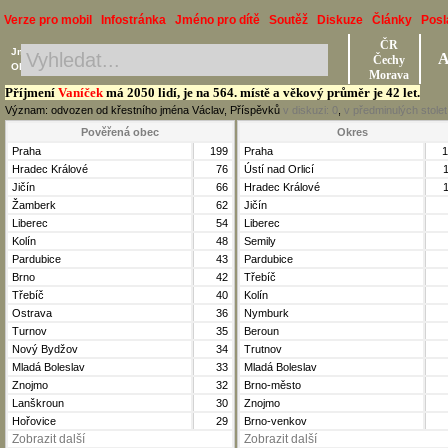
Verze pro mobil
Infostránka
Jméno pro dítě
Soutěž
Diskuze
Články
Posl
ČR
Jméno, Příjmení, Obec
A
Čechy
Okres, Kraj, Ročník
Morava
Příjmení
Vaníček
má 2050 lidí, je na 564. místě a věkový průměr je 42 let.
Význam: odvozen od křestního jména Václav, Příspěvků
v diskuzi:
0
,
v předminulých stole
Pověřená obec
Okres
Praha
199
Praha
1
Hradec Králové
76
Ústí nad Orlicí
Jičín
66
Hradec Králové
Žamberk
62
Jičín
Liberec
54
Liberec
Kolín
48
Semily
Pardubice
43
Pardubice
Brno
42
Třebíč
Třebíč
40
Kolín
Ostrava
36
Nymburk
Turnov
35
Beroun
Nový Bydžov
34
Trutnov
Mladá Boleslav
33
Mladá Boleslav
Znojmo
32
Brno-město
Lanškroun
30
Znojmo
Hořovice
29
Brno-venkov
Zobrazit další
Zobrazit další