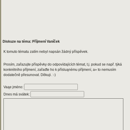
Diskuze na téma: Příjmení Vaníček
K tomuto tématu zatím nebyl napsán žádný příspěvek.
Prosím, zařazujte příspěvky do odpovídajících témat, t.j. pokud se např. týká
konkrétního příjmení, zařaďte ho k přísluąnému příjmení, a» to nemusím
dodatečně přesunovat. Děkuji. :-)
Vaąe jméno:
Dnes má svátek: