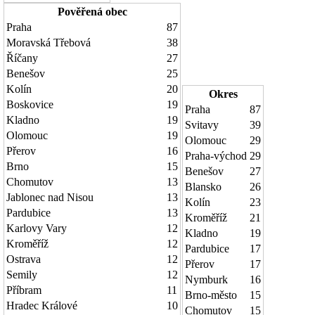
Pověřená obec
Praha
87
Moravská Třebová
38
Říčany
27
Benešov
25
Kolín
20
Okres
Boskovice
19
Praha
87
Kladno
19
Svitavy
39
Olomouc
19
Olomouc
29
Přerov
16
Praha-východ
29
Brno
15
Benešov
27
Chomutov
13
Blansko
26
Jablonec nad Nisou
13
Kolín
23
Pardubice
13
Kroměříž
21
Karlovy Vary
12
Kladno
19
Kroměříž
12
Pardubice
17
Ostrava
12
Přerov
17
Semily
12
Nymburk
16
Příbram
11
Brno-město
15
Hradec Králové
10
Chomutov
15