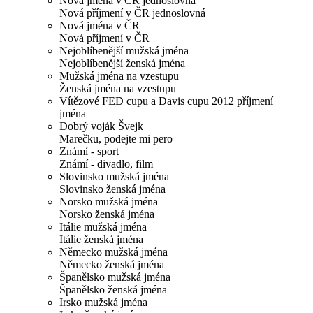
Nová jména v ČR jednoslovná
Nová příjmení v ČR jednoslovná
Nová jména v ČR
Nová příjmení v ČR
Nejoblíbenější mužská jména
Nejoblíbenější ženská jména
Mužská jména na vzestupu
Ženská jména na vzestupu
Vítězové FED cupu a Davis cupu 2012 příjmení
jména
Dobrý voják Švejk
Marečku, podejte mi pero
Známí - sport
Známí - divadlo, film
Slovinsko mužská jména
Slovinsko ženská jména
Norsko mužská jména
Norsko ženská jména
Itálie mužská jména
Itálie ženská jména
Německo mužská jména
Německo ženská jména
Španělsko mužská jména
Španělsko ženská jména
Irsko mužská jména