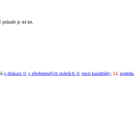
 průměr je 44 let.
ků
v diskuzi:
0
,
v předminulých stoletích:
0
,
mezi kandidáty:
24
,
podnika