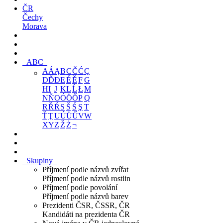
ČR
Čechy
Morava
ABC
A
Á
Ą
B
C
Č
Ć
Ç
D
Ď
Đ
E
É
Ě
F
G
H
I
J
K
L
Ĺ
Ł
M
N
Ň
O
Ó
Ö
Ő
P
Q
R
Ř
Ŕ
S
Š
Ś
Ş
T
Ť
Ţ
U
Ú
Ü
Ű
V
W
X
Y
Z
Ž
Ż
¬
Skupiny
Příjmení podle názvů zvířat
Příjmení podle názvů rostlin
Příjmení podle povolání
Příjmení podle názvů barev
Prezidenti ČSR, ČSSR, ČR
Kandidáti na prezidenta ČR