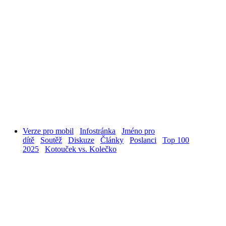
Verze pro mobil
Infostránka
Jméno pro
dítě
Soutěž
Diskuze
Články
Poslanci
Top 100
2025
Kotouček vs. Kolečko