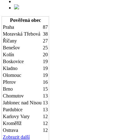
Pověřená obec
Praha
87
Moravská Třebová
38
Říčany
27
Benešov
25
Kolín
20
Boskovice
19
Kladno
19
Olomouc
19
Přerov
16
Brno
15
Chomutov
13
Jablonec nad Nisou
13
Pardubice
13
Karlovy Vary
12
Kroměříž
12
Ostrava
12
Zobrazit další