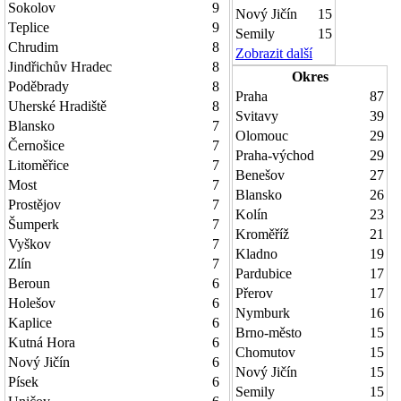
Sokolov
9
Nový Jičín
15
Teplice
9
Semily
15
Chrudim
8
Zobrazit další
Jindřichův Hradec
8
Okres
Poděbrady
8
Praha
87
Uherské Hradiště
8
Svitavy
39
Blansko
7
Olomouc
29
Černošice
7
Praha-východ
29
Litoměřice
7
Benešov
27
Most
7
Blansko
26
Prostějov
7
Kolín
23
Šumperk
7
Kroměříž
21
Vyškov
7
Kladno
19
Zlín
7
Pardubice
17
Beroun
6
Přerov
17
Holešov
6
Nymburk
16
Kaplice
6
Brno-město
15
Kutná Hora
6
Chomutov
15
Nový Jičín
6
Nový Jičín
15
Písek
6
Semily
15