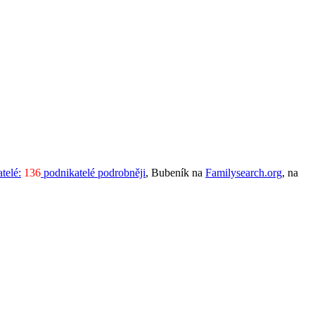
telé:
136
podnikatelé podrobněji
, Bubeník na
Familysearch.org
, na