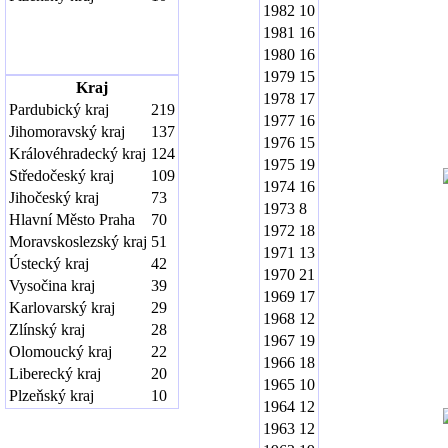
1982
10
1981
16
1980
16
1979
15
Kraj
1978
17
Pardubický kraj
219
1977
16
Jihomoravský kraj
137
1976
15
Královéhradecký kraj
124
1975
19
Středočeský kraj
109
1974
16
Jihočeský kraj
73
1973
8
Hlavní Město Praha
70
1972
18
Moravskoslezský kraj
51
1971
13
Ústecký kraj
42
1970
21
Vysočina kraj
39
1969
17
Karlovarský kraj
29
1968
12
Zlínský kraj
28
1967
19
Olomoucký kraj
22
1966
18
Liberecký kraj
20
1965
10
Plzeňský kraj
10
1964
12
1963
12