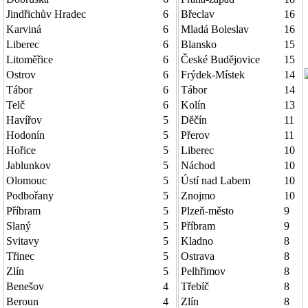
Jindřichův Hradec
6
Břeclav
16
Karviná
6
Mladá Boleslav
16
Liberec
6
Blansko
15
Litoměřice
6
České Budějovice
15
Ostrov
6
Frýdek-Místek
14
Tábor
6
Tábor
14
Telč
6
Kolín
13
Havířov
5
Děčín
11
Hodonín
5
Přerov
11
Hořice
5
Liberec
10
Jablunkov
5
Náchod
10
Olomouc
5
Ústí nad Labem
10
Podbořany
5
Znojmo
10
Příbram
5
Plzeň-město
9
Slaný
5
Příbram
9
Svitavy
5
Kladno
8
Třinec
5
Ostrava
8
Zlín
5
Pelhřimov
8
Benešov
4
Třebíč
8
Beroun
4
Zlín
8