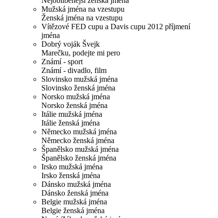
Nejoblíbenější ženská jména
Mužská jména na vzestupu
Ženská jména na vzestupu
Vítězové FED cupu a Davis cupu 2012 příjmení
jména
Dobrý voják Švejk
Marečku, podejte mi pero
Známí - sport
Známí - divadlo, film
Slovinsko mužská jména
Slovinsko ženská jména
Norsko mužská jména
Norsko ženská jména
Itálie mužská jména
Itálie ženská jména
Německo mužská jména
Německo ženská jména
Španělsko mužská jména
Španělsko ženská jména
Irsko mužská jména
Irsko ženská jména
Dánsko mužská jména
Dánsko ženská jména
Belgie mužská jména
Belgie ženská jména