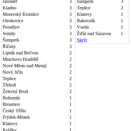
Jaroměř
3
Šumperk
3
Kladno
3
Teplice
2
Moravský Krumlov
3
Klatovy
1
Otrokovice
3
Rakovník
1
Prostějov
3
Vsetín
1
Semily
3
Žďár nad Sázavou
1
Šumperk
3
Skrýt
Říčany
3
Lipník nad Bečvou
2
Mnichovo Hradiště
2
Nové Město nad Metují
2
Nový Jičín
2
Teplice
2
Třeboň
2
Železný Brod
2
Bohumín
1
Broumov
1
Český Těšín
1
Frýdek-Místek
1
Klatovy
1
Králíky
1