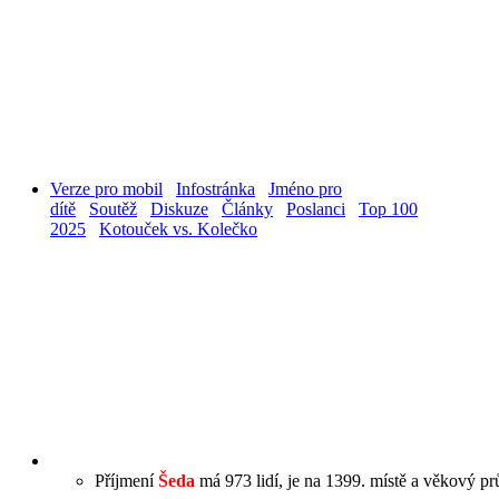
Verze pro mobil
Infostránka
Jméno pro
dítě
Soutěž
Diskuze
Články
Poslanci
Top 100
2025
Kotouček vs. Kolečko
Příjmení
Šeda
má 973 lidí, je na 1399. místě a věkový prů