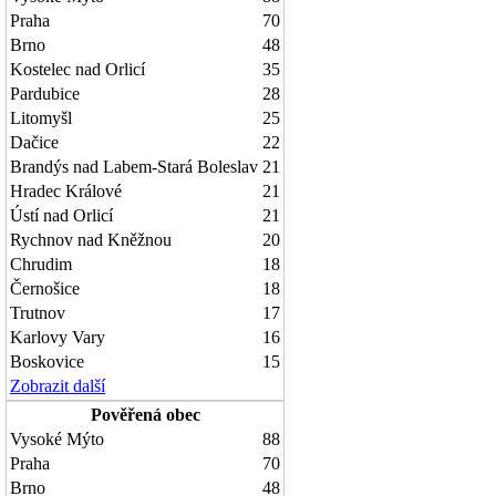
Praha
70
Brno
48
Kostelec nad Orlicí
35
Pardubice
28
Litomyšl
25
Dačice
22
Brandýs nad Labem-Stará Boleslav
21
Hradec Králové
21
Ústí nad Orlicí
21
Rychnov nad Kněžnou
20
Chrudim
18
Černošice
18
Trutnov
17
Karlovy Vary
16
Boskovice
15
Zobrazit další
Pověřená obec
Vysoké Mýto
88
Praha
70
Brno
48