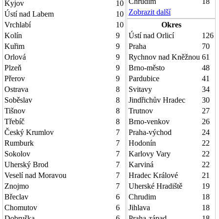
Chrudim
18
Kyjov
10
Zobrazit další
Ústí nad Labem
10
Vrchlabí
10
Okres
Kolín
9
Ústí nad Orlicí
126
Kuřim
9
Praha
70
Orlová
9
Rychnov nad Kněžnou
61
Plzeň
9
Brno-město
48
Přerov
9
Pardubice
41
Ostrava
8
Svitavy
34
Soběslav
8
Jindřichův Hradec
30
Tišnov
8
Trutnov
27
Třebíč
8
Brno-venkov
26
Český Krumlov
7
Praha-východ
24
Rumburk
7
Hodonín
22
Sokolov
7
Karlovy Vary
22
Uherský Brod
7
Karviná
22
Veselí nad Moravou
7
Hradec Králové
21
Znojmo
7
Uherské Hradiště
19
Břeclav
6
Chrudim
18
Chomutov
6
Jihlava
18
Dobruška
6
Praha-západ
18