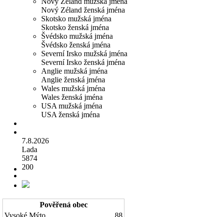
Nový Zéland mužská jména
Nový Zéland ženská jména
Skotsko mužská jména
Skotsko ženská jména
Švédsko mužská jména
Švédsko ženská jména
Severní Irsko mužská jména
Severní Irsko ženská jména
Anglie mužská jména
Anglie ženská jména
Wales mužská jména
Wales ženská jména
USA mužská jména
USA ženská jména
7.8.2026
Lada
5874
200
Pověřená obec
Vysoké Mýto
88