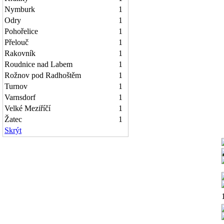
Nymburk
1
Odry
1
Pohořelice
1
Přelouč
1
Rakovník
1
Roudnice nad Labem
1
Rožnov pod Radhoštěm
1
Turnov
1
Varnsdorf
1
Velké Meziříčí
1
Žatec
1
Skrýt