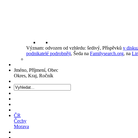
Význam: odvozen od vzhledu: šedivý, Příspěvků
v disku
podnikatelé podrobněji
, Šeda na
Familysearch.org
, na
Li
Jméno, Příjmení, Obec
Okres, Kraj, Ročník
ČR
Čechy
Morava