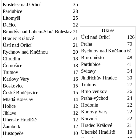
Kostelec nad Orlicí
35
Pardubice
28
Litomyšl
25
Dačice
22
Okres
Brandýs nad Labem-Stará Boleslav
21
Ústí nad Orlicí
126
Hradec Králové
21
Praha
70
Ústí nad Orlicí
21
Rychnov nad Kněžnou
61
Rychnov nad Kněžnou
20
Brno-město
48
Chrudim
18
Pardubice
41
Černošice
18
Svitavy
34
Trutnov
17
Jindřichův Hradec
30
Karlovy Vary
16
Trutnov
27
Boskovice
15
Brno-venkov
26
České Budějovice
15
Praha-východ
24
Mladá Boleslav
14
Hodonín
22
Holice
12
Karlovy Vary
22
Jihlava
12
Karviná
22
Uherské Hradiště
12
Hradec Králové
21
Žamberk
12
Uherské Hradiště
19
Hustopeče
10