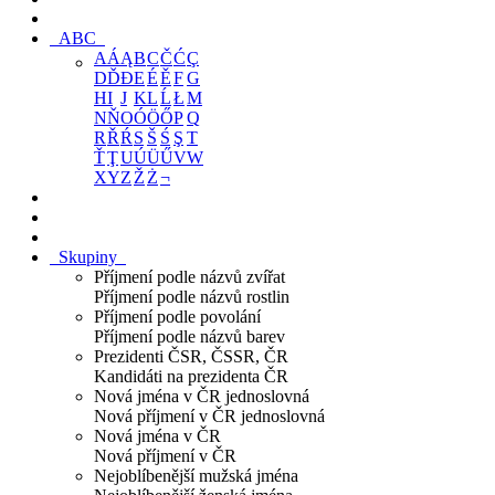
ABC
A
Á
Ą
B
C
Č
Ć
Ç
D
Ď
Đ
E
É
Ě
F
G
H
I
J
K
L
Ĺ
Ł
M
N
Ň
O
Ó
Ö
Ő
P
Q
R
Ř
Ŕ
S
Š
Ś
Ş
T
Ť
Ţ
U
Ú
Ü
Ű
V
W
X
Y
Z
Ž
Ż
¬
Skupiny
Příjmení podle názvů zvířat
Příjmení podle názvů rostlin
Příjmení podle povolání
Příjmení podle názvů barev
Prezidenti ČSR, ČSSR, ČR
Kandidáti na prezidenta ČR
Nová jména v ČR jednoslovná
Nová příjmení v ČR jednoslovná
Nová jména v ČR
Nová příjmení v ČR
Nejoblíbenější mužská jména