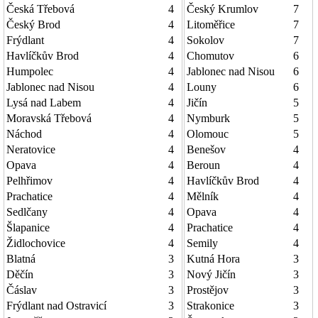
Česká Třebová
4
Český Krumlov
7
Český Brod
4
Litoměřice
7
Frýdlant
4
Sokolov
7
Havlíčkův Brod
4
Chomutov
6
Humpolec
4
Jablonec nad Nisou
6
Jablonec nad Nisou
4
Louny
6
Lysá nad Labem
4
Jičín
5
Moravská Třebová
4
Nymburk
5
Náchod
4
Olomouc
5
Neratovice
4
Benešov
4
Opava
4
Beroun
4
Pelhřimov
4
Havlíčkův Brod
4
Prachatice
4
Mělník
4
Sedlčany
4
Opava
4
Šlapanice
4
Prachatice
4
Židlochovice
4
Semily
4
Blatná
3
Kutná Hora
3
Děčín
3
Nový Jičín
3
Čáslav
3
Prostějov
3
Frýdlant nad Ostravicí
3
Strakonice
3