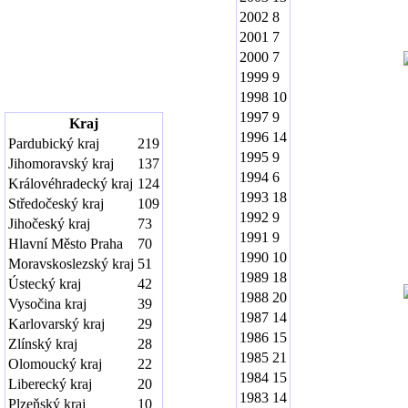
2002
8
2001
7
2000
7
1999
9
1998
10
1997
9
Kraj
1996
14
Pardubický kraj
219
1995
9
Jihomoravský kraj
137
1994
6
Královéhradecký kraj
124
1993
18
Středočeský kraj
109
1992
9
Jihočeský kraj
73
1991
9
Hlavní Město Praha
70
1990
10
Moravskoslezský kraj
51
1989
18
Ústecký kraj
42
1988
20
Vysočina kraj
39
1987
14
Karlovarský kraj
29
1986
15
Zlínský kraj
28
1985
21
Olomoucký kraj
22
1984
15
Liberecký kraj
20
1983
14
Plzeňský kraj
10