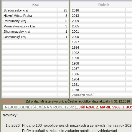
Kraj
Ročník
Středočeský kraj
25
2016
Hlavní Město Praha
8
2013
Pardubický kraj
6
2009
Moravskoslezský kraj
3
2005
Jihomoravský kraj
1
2001
Olomoucký kraj
1
2000
1997
1994
1992
1990
1988
1987
1986
1984
1981
1978
Zobrazit další
Verze pro tisk
Zdroj dat: Ministerstvo vnitra České republiky, data aktuální k 31.12.2016
Novinky:
1.6.2026
Přidáno 100 nejoblíbenějších mužských a ženských jmen za rok 202
Počty a pořadí si zobrazíte zadáním ročníku do vyhledávání.