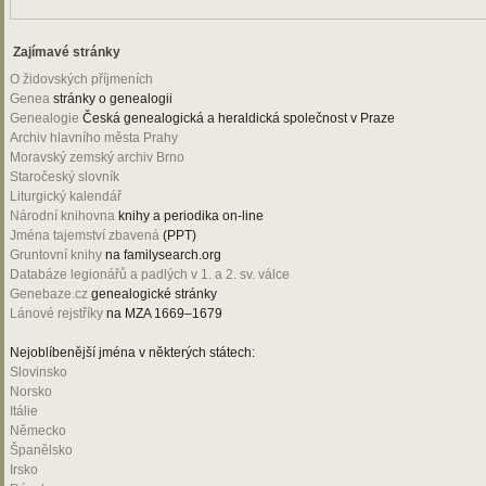
Zajímavé stránky
O židovských příjmeních
Genea
stránky o genealogii
Genealogie
Česká genealogická a heraldická společnost v Praze
Archiv hlavního města Prahy
Moravský zemský archiv Brno
Staročeský slovník
Liturgický kalendář
Národní knihovna
knihy a periodika on-line
Jména tajemství zbavená
(PPT)
Gruntovní knihy
na familysearch.org
Databáze legionářů a padlých v 1. a 2. sv. válce
Genebaze.cz
genealogické stránky
Lánové rejstříky
na MZA 1669–1679
Nejoblíbenější jména v některých státech:
Slovinsko
Norsko
Itálie
Německo
Španělsko
Irsko