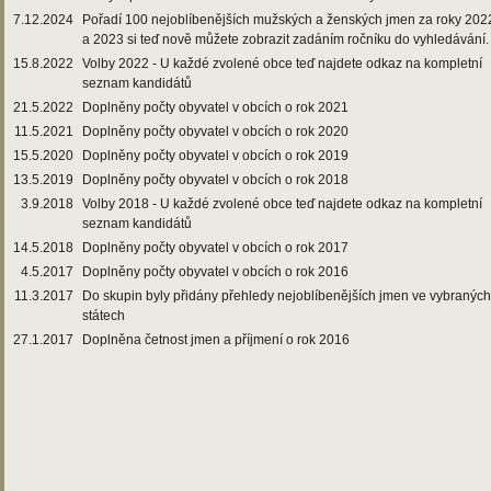
7.12.2024
Pořadí 100 nejoblíbenějších mužských a ženských jmen za roky 202
a 2023 si teď nově můžete zobrazit zadáním ročníku do vyhledávání.
15.8.2022
Volby 2022 - U každé zvolené obce teď najdete odkaz na kompletní
seznam kandidátů
21.5.2022
Doplněny počty obyvatel v obcích o rok 2021
11.5.2021
Doplněny počty obyvatel v obcích o rok 2020
15.5.2020
Doplněny počty obyvatel v obcích o rok 2019
13.5.2019
Doplněny počty obyvatel v obcích o rok 2018
3.9.2018
Volby 2018 - U každé zvolené obce teď najdete odkaz na kompletní
seznam kandidátů
14.5.2018
Doplněny počty obyvatel v obcích o rok 2017
4.5.2017
Doplněny počty obyvatel v obcích o rok 2016
11.3.2017
Do skupin byly přidány přehledy nejoblíbenějších jmen ve vybraných
státech
27.1.2017
Doplněna četnost jmen a příjmení o rok 2016