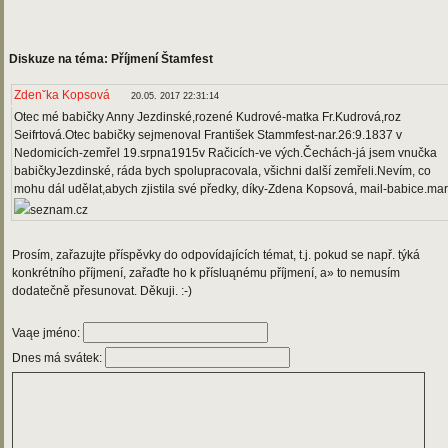
Diskuze na téma: Příjmení Štamfest
Zdenˇka Kopsová
20.05. 2017 22:31:14
Otec mé babičky Anny Jezdinské,rozené Kudrové-matka Fr.Kudrová,roz
Seifrtová.Otec babičky sejmenoval František Stammfest-nar.26:9.1837 v
Nedomicích-zemřel 19.srpna1915v Račicích-ve vých.Čechách-já jsem vnučka
babičkyJezdinské, ráda bych spolupracovala, všichni další zemřeli.Nevím, co
mohu dál udělat,abych zjistila své předky, díky-Zdena Kopsová, mail-babice.ma
seznam.cz
Prosím, zařazujte příspěvky do odpovídajících témat, t.j. pokud se např. týká
konkrétního příjmení, zařaďte ho k přísluąnému příjmení, a» to nemusím
dodatečně přesunovat. Děkuji. :-)
Vaąe jméno:
Dnes má svátek: