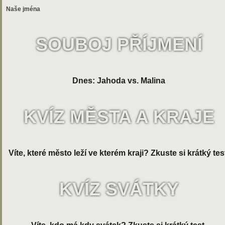
Naše jména
SOUBOJ PŘÍJMENÍ
Dnes: Jahoda vs. Malina
KVÍZ MĚSTA A KRAJE
Víte, které město leží ve kterém kraji? Zkuste si krátký tes
KVÍZ SVÁTKY