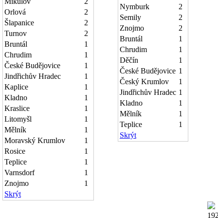
Mikulov
2
Nymburk
2
Orlová
2
Semily
2
Šlapanice
2
Znojmo
2
Turnov
2
Bruntál
1
Bruntál
1
Chrudim
1
Chrudim
1
Děčín
1
České Budějovice
1
České Budějovice
1
Jindřichův Hradec
1
Český Krumlov
1
Kaplice
1
Jindřichův Hradec
1
Kladno
1
Kladno
1
Kraslice
1
Mělník
1
Litomyšl
1
Teplice
1
Mělník
1
Skrýt
Moravský Krumlov
1
Rosice
1
Teplice
1
Varnsdorf
1
Znojmo
1
Skrýt
19