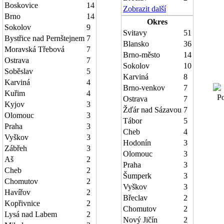
Boskovice
14
Zobrazit další
Brno
14
Okres
Sokolov
9
Svitavy
51
Bystřice nad Pernštejnem
7
Blansko
36
Moravská Třebová
7
Brno-město
14
Ostrava
7
Sokolov
10
Soběslav
5
Karviná
8
Karviná
4
Brno-venkov
7
Kuřim
4
Poč
Ostrava
7
Kyjov
3
Žďár nad Sázavou
7
Olomouc
3
Tábor
5
Praha
3
Cheb
4
Vyškov
3
Hodonín
3
Zábřeh
3
Olomouc
3
Aš
2
Praha
3
Cheb
2
Šumperk
3
Chomutov
2
Vyškov
3
Havířov
2
Břeclav
2
Kopřivnice
2
Chomutov
2
Lysá nad Labem
2
Nový Jičín
2