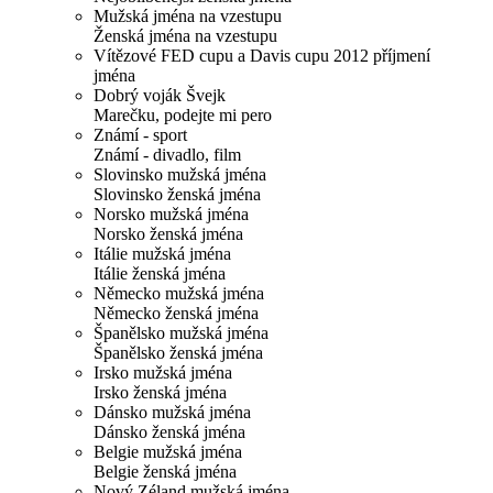
Mužská jména na vzestupu
Ženská jména na vzestupu
Vítězové FED cupu a Davis cupu 2012 příjmení
jména
Dobrý voják Švejk
Marečku, podejte mi pero
Známí - sport
Známí - divadlo, film
Slovinsko mužská jména
Slovinsko ženská jména
Norsko mužská jména
Norsko ženská jména
Itálie mužská jména
Itálie ženská jména
Německo mužská jména
Německo ženská jména
Španělsko mužská jména
Španělsko ženská jména
Irsko mužská jména
Irsko ženská jména
Dánsko mužská jména
Dánsko ženská jména
Belgie mužská jména
Belgie ženská jména
Nový Zéland mužská jména