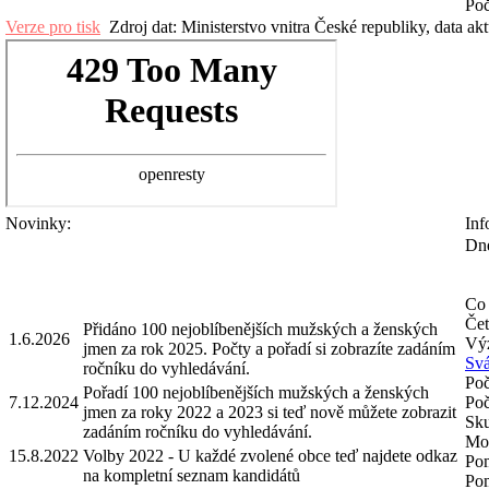
Poč
Verze pro tisk
Zdroj dat: Ministerstvo vnitra České republiky, data ak
Novinky:
Inf
Dne
Co 
Čet
Přidáno 100 nejoblíbenějších mužských a ženských
1.6.2026
Výz
jmen za rok 2025. Počty a pořadí si zobrazíte zadáním
Svá
ročníku do vyhledávání.
Poč
Pořadí 100 nejoblíbenějších mužských a ženských
7.12.2024
Poč
jmen za roky 2022 a 2023 si teď nově můžete zobrazit
Sku
zadáním ročníku do vyhledávání.
Mož
15.8.2022
Volby 2022 - U každé zvolené obce teď najdete odkaz
Pom
na kompletní seznam kandidátů
Pom