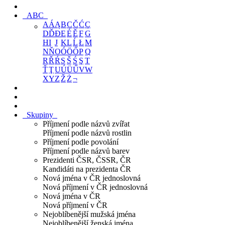
ABC
A
Á
Ą
B
C
Č
Ć
Ç
D
Ď
Đ
E
É
Ě
F
G
H
I
J
K
L
Ĺ
Ł
M
N
Ň
O
Ó
Ö
Ő
P
Q
R
Ř
Ŕ
S
Š
Ś
Ş
T
Ť
Ţ
U
Ú
Ü
Ű
V
W
X
Y
Z
Ž
Ż
¬
Skupiny
Příjmení podle názvů zvířat
Příjmení podle názvů rostlin
Příjmení podle povolání
Příjmení podle názvů barev
Prezidenti ČSR, ČSSR, ČR
Kandidáti na prezidenta ČR
Nová jména v ČR jednoslovná
Nová příjmení v ČR jednoslovná
Nová jména v ČR
Nová příjmení v ČR
Nejoblíbenější mužská jména
Nejoblíbenější ženská jména