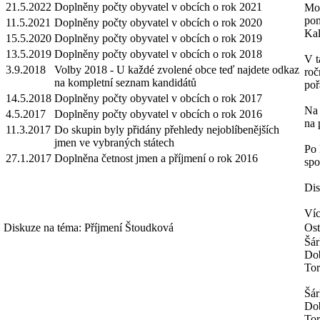
21.5.2022
Doplněny počty obyvatel v obcích o rok 2021
Mož
pom
11.5.2021
Doplněny počty obyvatel v obcích o rok 2020
Kal
15.5.2020
Doplněny počty obyvatel v obcích o rok 2019
13.5.2019
Doplněny počty obyvatel v obcích o rok 2018
V t
3.9.2018
Volby 2018 - U každé zvolené obce teď najdete odkaz
roč
na kompletní seznam kandidátů
poř
14.5.2018
Doplněny počty obyvatel v obcích o rok 2017
Na 
4.5.2017
Doplněny počty obyvatel v obcích o rok 2016
na 
11.3.2017
Do skupin byly přidány přehledy nejoblíbenějších
jmen ve vybraných státech
Po 
27.1.2017
Doplněna četnost jmen a příjmení o rok 2016
spo
Dis
Víc
Diskuze na téma: Příjmení Štoudková
Ost
Šár
Dob
Tor
Šár
Dob
Tor