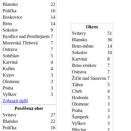
Blansko
22
Polička
16
Boskovice
14
Brno
14
Okres
Sokolov
9
Svitavy
51
Bystřice nad Pernštejnem
7
Blansko
36
Moravská Třebová
7
Brno-město
14
Ostrava
7
Sokolov
10
Soběslav
5
Karviná
8
Karviná
4
Brno-venkov
7
Kuřim
4
Ostrava
7
Kyjov
3
Žďár nad Sázavou
7
Olomouc
3
Tábor
5
Praha
3
Cheb
4
Vyškov
3
Hodonín
3
Zobrazit další
Olomouc
3
Pověřená obec
Praha
3
Svitavy
27
Šumperk
3
Blansko
22
Vyškov
3
Polička
16
Břeclav
2