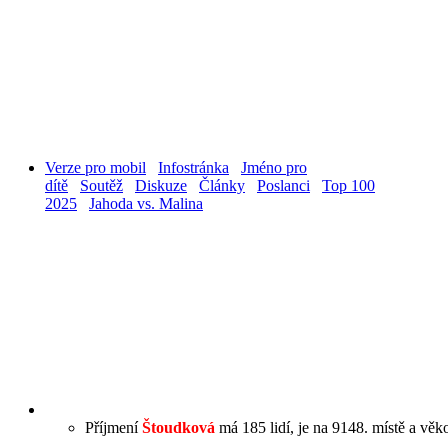
Verze pro mobil
Infostránka
Jméno pro
dítě
Soutěž
Diskuze
Články
Poslanci
Top 100
2025
Jahoda vs. Malina
Příjmení
Štoudková
má 185 lidí, je na 9148. místě a věk