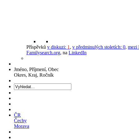
Příspěvků
v diskuzi:
1
,
v předminulých stoletích:
0
,
mezi 
Familysearch.org
, na
LinkedIn
Jméno, Příjmení, Obec
Okres, Kraj, Ročník
ČR
Čechy
Morava