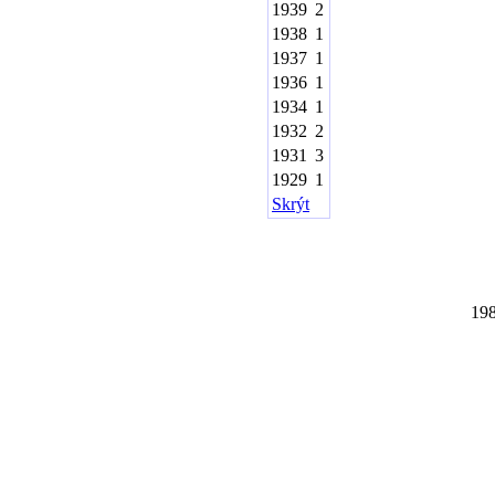
1939
2
1938
1
1937
1
1936
1
1934
1
1932
2
1931
3
1929
1
Skrýt
19