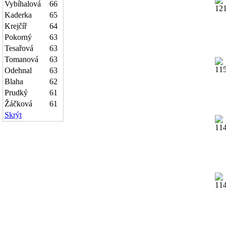
Vybíhalová
66
Kaderka
65
Krejčíř
64
Pokorný
63
Tesařová
63
Tomanová
63
Odehnal
63
Blaha
62
Prudký
61
Žáčková
61
Skrýt