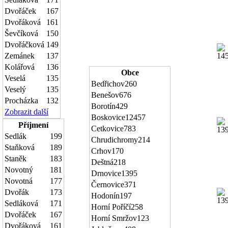
Dvořáček
167
Dvořáková
161
Ševčíková
150
Dvořáčková
149
Zemánek
137
Kolářová
136
Obce
Veselá
135
Bedřichov
260
Veselý
135
Benešov
676
Procházka
132
Borotín
429
Zobrazit další
Boskovice
12457
Příjmení
Cetkovice
783
Sedlák
199
Chrudichromy
214
Staňková
189
Crhov
170
Staněk
183
Deštná
218
Novotný
181
Drnovice
1395
Novotná
177
Černovice
371
Dvořák
173
Hodonín
197
Sedláková
171
Horní Poříčí
258
Dvořáček
167
Horní Smržov
123
Dvořáková
161