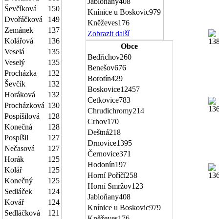
Jabloňany
408
Ševčíková
150
Knínice u Boskovic
979
Dvořáčková
149
Kněževes
176
Zemánek
137
Zobrazit další
Kolářová
136
Obce
Veselá
135
Bedřichov
260
Veselý
135
Benešov
676
Procházka
132
Borotín
429
Ševčík
132
Boskovice
12457
Horáková
132
Cetkovice
783
Procházková
130
Chrudichromy
214
Pospíšilová
128
Crhov
170
Konečná
128
Deštná
218
Pospíšil
127
Drnovice
1395
Nečasová
127
Černovice
371
Horák
125
Hodonín
197
Kolář
125
Horní Poříčí
258
Konečný
125
Horní Smržov
123
Sedláček
124
Jabloňany
408
Kovář
124
Knínice u Boskovic
979
Sedláčková
121
Kněževes
176