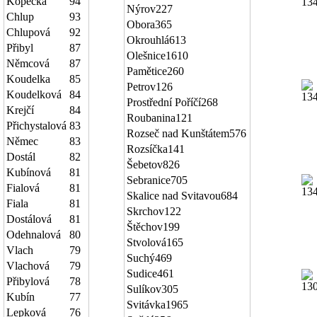
Kopecká
94
Nýrov
227
Chlup
93
Obora
365
Chlupová
92
Okrouhlá
613
Přibyl
87
Olešnice
1610
Němcová
87
Pamětice
260
Koudelka
85
Petrov
126
Koudelková
84
Prostřední Poříčí
268
Krejčí
84
Roubanina
121
Přichystalová
83
Rozseč nad Kunštátem
576
Němec
83
Rozsíčka
141
Dostál
82
Šebetov
826
Kubínová
81
Sebranice
705
Fialová
81
Skalice nad Svitavou
684
Fiala
81
Skrchov
122
Dostálová
81
Štěchov
199
Odehnalová
80
Stvolová
165
Vlach
79
Suchý
469
Vlachová
79
Sudice
461
Přibylová
78
Sulíkov
305
Kubín
77
Svitávka
1965
Lepková
76