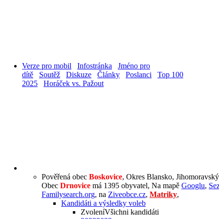
Verze pro mobil
Infostránka
Jméno pro
dítě
Soutěž
Diskuze
Články
Poslanci
Top 100
2025
Horáček vs. Pažout
Pověřená obec
Boskovice
, Okres Blansko, Jihomoravský
Obec
Drnovice
má 1395 obyvatel, Na mapě
Googlu
,
Se
Familysearch.org
, na
Ziveobce.cz
,
Matriky
,
Kandidáti a výsledky voleb
Zvolení
Všichni kandidáti