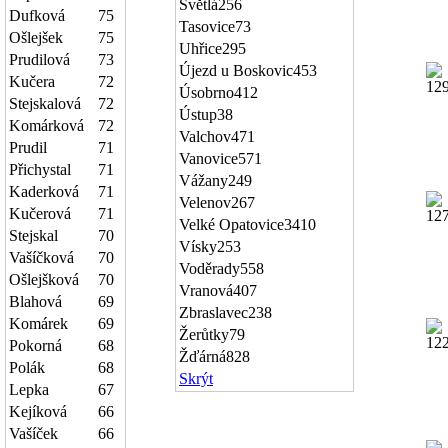
Světlá
256
Dufková
75
Tasovice
73
Ošlejšek
75
Uhřice
295
Prudilová
73
Újezd u Boskovic
453
Kučera
72
Úsobrno
412
Stejskalová
72
Ústup
38
Komárková
72
Valchov
471
Prudil
71
Vanovice
571
Přichystal
71
Vážany
249
Kaderková
71
Velenov
267
Kučerová
71
Velké Opatovice
3410
Stejskal
70
Vísky
253
Vašíčková
70
Voděrady
558
Ošlejšková
70
Vranová
407
Blahová
69
Zbraslavec
238
Komárek
69
Žerůtky
79
Pokorná
68
Žďárná
828
Polák
68
Skrýt
Lepka
67
Kejíková
66
Vašíček
66