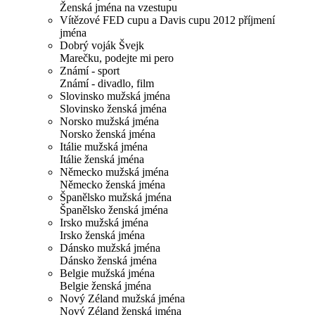
Ženská jména na vzestupu
Vítězové FED cupu a Davis cupu 2012 příjmení
jména
Dobrý voják Švejk
Marečku, podejte mi pero
Známí - sport
Známí - divadlo, film
Slovinsko mužská jména
Slovinsko ženská jména
Norsko mužská jména
Norsko ženská jména
Itálie mužská jména
Itálie ženská jména
Německo mužská jména
Německo ženská jména
Španělsko mužská jména
Španělsko ženská jména
Irsko mužská jména
Irsko ženská jména
Dánsko mužská jména
Dánsko ženská jména
Belgie mužská jména
Belgie ženská jména
Nový Zéland mužská jména
Nový Zéland ženská jména