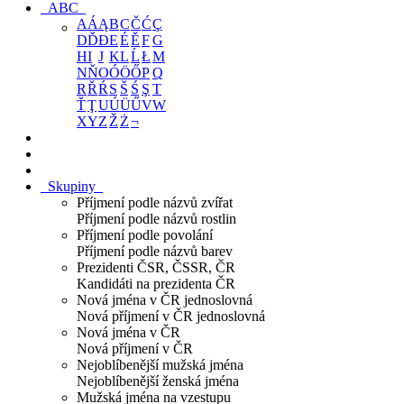
ABC
A
Á
Ą
B
C
Č
Ć
Ç
D
Ď
Đ
E
É
Ě
F
G
H
I
J
K
L
Ĺ
Ł
M
N
Ň
O
Ó
Ö
Ő
P
Q
R
Ř
Ŕ
S
Š
Ś
Ş
T
Ť
Ţ
U
Ú
Ü
Ű
V
W
X
Y
Z
Ž
Ż
¬
Skupiny
Příjmení podle názvů zvířat
Příjmení podle názvů rostlin
Příjmení podle povolání
Příjmení podle názvů barev
Prezidenti ČSR, ČSSR, ČR
Kandidáti na prezidenta ČR
Nová jména v ČR jednoslovná
Nová příjmení v ČR jednoslovná
Nová jména v ČR
Nová příjmení v ČR
Nejoblíbenější mužská jména
Nejoblíbenější ženská jména
Mužská jména na vzestupu