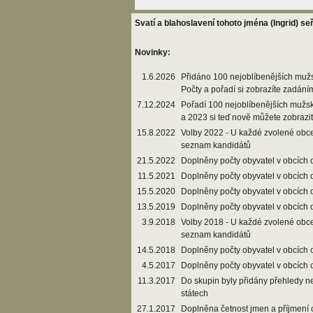
Svatí a blahoslavení tohoto jména (Ingrid) se
Novinky:
1.6.2026
Přidáno 100 nejoblíbenějších muž
Počty a pořadí si zobrazíte zadání
7.12.2024
Pořadí 100 nejoblíbenějších mužs
a 2023 si teď nově můžete zobrazi
15.8.2022
Volby 2022 - U každé zvolené obce
seznam kandidátů
21.5.2022
Doplněny počty obyvatel v obcích 
11.5.2021
Doplněny počty obyvatel v obcích 
15.5.2020
Doplněny počty obyvatel v obcích 
13.5.2019
Doplněny počty obyvatel v obcích 
3.9.2018
Volby 2018 - U každé zvolené obce
seznam kandidátů
14.5.2018
Doplněny počty obyvatel v obcích 
4.5.2017
Doplněny počty obyvatel v obcích 
11.3.2017
Do skupin byly přidány přehledy n
státech
27.1.2017
Doplněna četnost jmen a příjmení 