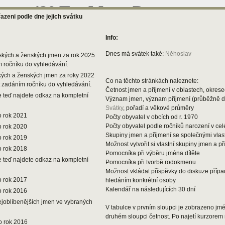
řazeni podle dne jejich svátku
Info:
Dnes má svátek také:
Něhoslav
ských a ženských jmen za rok 2025.
m ročníku do vyhledávání.
kých a ženských jmen za roky 2022
Co na těchto stránkách naleznete:
t zadáním ročníku do vyhledávání.
Četnost jmen a příjmení v oblastech, okresec
 teď najdete odkaz na kompletní
Význam jmen, význam příjmení (průběžně 
Svátky
, pořadí a věkové průměry
o rok 2021
Počty obyvatel v obcích od r. 1970
Počty obyvatel podle ročníků narození v ce
o rok 2020
Skupiny jmen a příjmení se společnými vlas
o rok 2019
Možnost vytvořit si vlastní skupiny jmen a př
o rok 2018
Pomocníka při výběru jména dítěte
 teď najdete odkaz na kompletní
Pomocníka při tvorbě rodokmenu
Možnost vkládat příspěvky do diskuze příp
o rok 2017
hledáním konkrétní osoby
Kalendář na následujících 30 dní
o rok 2016
ejoblíbenějších jmen ve vybraných
V tabulce v prvním sloupci je zobrazeno jmén
druhém sloupci četnost. Po najetí kurzorem 
o rok 2016