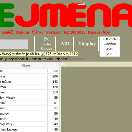
Soutěž
Diskuze
Články
Poslanci
Top 100 2025
Kain vs. Ábel
6.8.2026
ČR
ABC
Skupiny
Čechy
Oldřiška
Morava
3546
 věkový průměr je 48 let.
253
, je nejoblíbenější v oblasti Kravaře. Příspěvků
v diskuzi:
1
Okres
ha
252
viná
206
o-město
143
rava
120
va
113
dek-Místek
89
olov
61
erec
57
mutov
56
onín
49
lovy Vary
49
í nad Labem
48