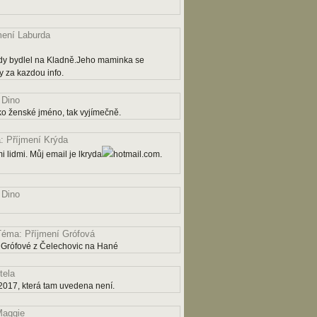
mení Laburda
dy bydlel na Kladně.Jeho maminka se
 za kazdou info.
 Dino
ko ženské jméno, tak vyjímečně.
 Příjmení Krýda
 lidmi. Můj email je lkryda
hotmail.com.
 Dino
Téma: Příjmení Grófová
 Grófové z Čelechovic na Hané
tela
2017, která tam uvedena není.
aggie