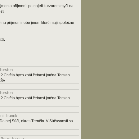
jmen a příjmení, po najetí kurzorem myši na
ti.
kupinu příjmení nebo jmen, které mají společné
uzi
.
Torsten
? Chtěla bych znát četnost jména Torsten.
y ŠV
Torsten
? Chtěla bych znát četnost jména Torsten.
ní Trunek
Dolnej Súči, okres Trenčín. V Súčasnosti sa
Okres Teplice