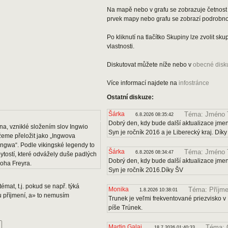
Na mapě nebo v grafu se zobrazuje četnost 
prvek mapy nebo grafu se zobrazí podrobnos
Po kliknutí na tlačítko Skupiny lze zvolit s
vlastnosti.
Diskutovat můžete níže nebo v
obecné disk
Více informací najdete na
infostránce
Ostatní diskuze:
Šárka
Téma: Jméno 
6.8.2026 08:35:42
Dobrý den, kdy bude další aktualizace jmen
a, vzniklé složením slov Ingwio
Syn je ročník 2016 a je Liberecký kraj. Dík
ůžeme přeložit jako „Ingwova
Ingwa“. Podle vikingské legendy to
Šárka
Téma: Jméno 
6.8.2026 08:34:47
tostí, které odvážely duše padlých
Dobrý den, kdy bude další aktualizace jmen
boha Freyra.
Syn je ročník 2016.Díky ŠV
émat, t.j. pokud se např. týká
Monika
Téma: Příjme
1.8.2026 10:38:01
u příjmení, a» to nemusím
Trunek je veľmi frekventované priezvisko v 
píše Trúnek.
Martin Galaj
Téma: 
18.7.2026 01:40:33