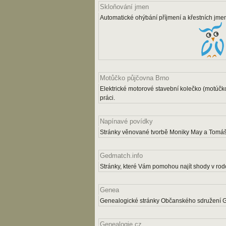
Skloňování jmen
Automatické ohýbání příjmení a křestních jme
Motůčko půjčovna Brno
Elektrické motorové stavební kolečko (motúčk
práci.
Napínavé povídky
Stránky věnované tvorbě Moniky May a Tomáš
Gedmatch.info
Stránky, které Vám pomohou najít shody v rodo
Genea
Genealogické stránky Občanského sdružení 
Genealogie.cz