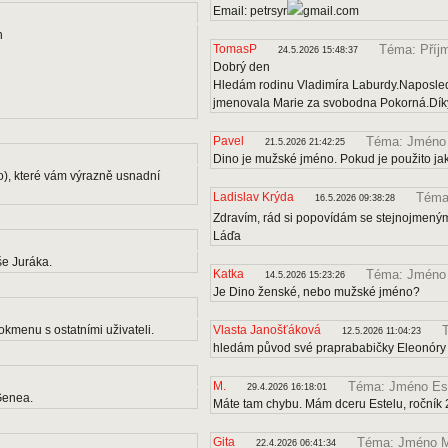
Email: petrsyr
gmail.com
n
TomasP
Téma: Příj
24.5.2026 15:48:37
Dobrý den
Hledám rodinu Vladimíra Laburdy.Naposle
jmenovala Marie za svobodna Pokorná.Díky
Pavel
Téma: Jméno
21.5.2026 21:42:25
Dino je mužské jméno. Pokud je použito ja
o), které vám výrazně usnadní
Ladislav Krýda
Téma:
16.5.2026 09:38:28
Zdravím, rád si popovídám se stejnojmenými
Láďa
e Juráka.
Katka
Téma: Jméno
14.5.2026 15:23:26
Je Dino ženské, nebo mužské jméno?
kmenu s ostatními uživateli.
Vlasta Janošťáková
12.5.2026 11:04:23
hledám původ své praprababičky Eleonóry
M.
Téma: Jméno Es
29.4.2026 16:18:01
Genea.
Máte tam chybu. Mám dceru Estelu, ročník 
Gita
Téma: Jméno M
22.4.2026 06:41:34