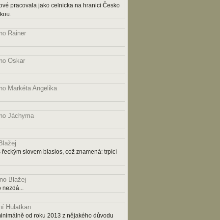
ové pracovala jako celnicka na hranici Česko
čkou.
o Rainer
no Oskar
o Markéta Angelika
no Jáchyma
lažej
řeckým slovem blasios, což znamená: trpící
o Blažej
 nezdá...
í Hulatkan
ý minimálně od roku 2013 z nějakého důvodu