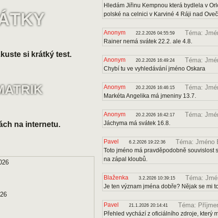
Hledám Jiřinu Kempnou která bydlela v Orl
VÁTKY
polské na celnici v Karviné 4 Ráji nad Ove
Anonym
Téma: Jmén
22.2.2026 04:55:59
Rainer nemá svátek 22.2. ale 4.8.
uste si krátký test.
Anonym
Téma: Jmé
20.2.2026 16:49:24
Chybí tu ve vyhledávání jméno Oskara
MATRIK
Anonym
Téma: Jmén
20.2.2026 16:46:15
Markéta Angelika má jmeniny 13.7.
Anonym
Téma: Jmé
20.2.2026 16:42:17
Jáchyma má svátek 16.8.
ách na internetu.
Pavel
Téma: Jméno B
6.2.2026 19:22:36
Toto jméno má pravděpodobně souvislost s 
na zápal kloubů.
026
Blaženka
Téma: Jmén
3.2.2026 10:39:15
Je ten význam jména dobře? Nějak se mi to
026
Pavel
Téma: Příjmen
21.1.2026 20:14:41
Přehled vychází z oficiálního zdroje, kter