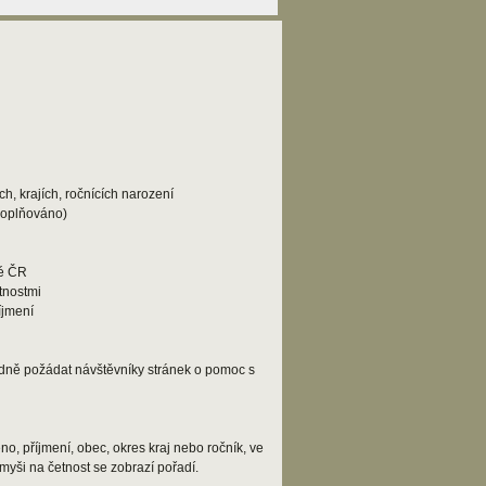
h, krajích, ročnících narození
doplňováno)
lé ČR
tnostmi
íjmení
adně požádat návštěvníky stránek o pomoc s
o, příjmení, obec, okres kraj nebo ročník, ve
myši na četnost se zobrazí pořadí.