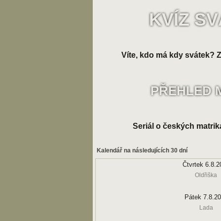
KVÍZ S
Víte, kdo má kdy svátek? Zk
PŘEHLED 
Seriál o českých matrik
Kalendář na následujících 30 dní
Čtvrtek 6.8.2
Oldřiška
Pátek 7.8.2
Lada