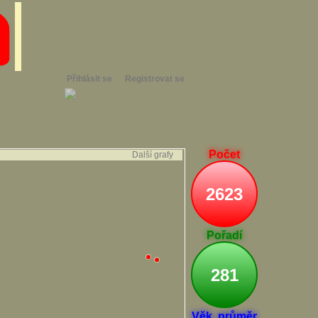
Přihlásit se
Registrovat se
Počet
Další grafy
2623
Pořadí
281
Věk. průměr