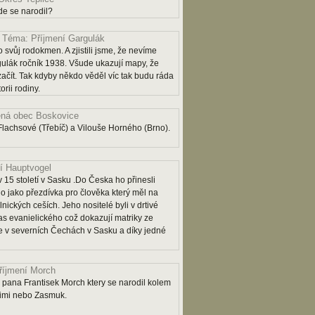
e se narodil?
Téma: Příjmení Gargulák
 svůj rodokmen. A zjistili jsme, že nevíme
lák ročník 1938. Všude ukazují mapy, že
 začít. Tak kdyby někdo věděl víc tak budu ráda
rii rodiny.
ná obec Boskovice
lachsové (Třebíč) a Vilouše Horného (Brno).
í Hauptvogel
 15 století v Sasku .Do Česka ho přinesli
o jako přezdívka pro člověka který měl na
lnických ceších. Jeho nositelé byli v drtivé
as evanielického což dokazují matriky ze
 je v severních Čechách v Sasku a díky jedné
říjmení Morch
pana Frantisek Morch ktery se narodil kolem
rimi nebo Zasmuk.