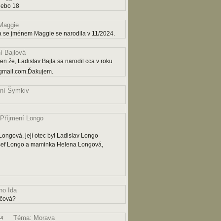
nebo 18
Maggie
a se jménem Maggie se narodila v 11/2024.
í Bajlová
n že, Ladislav Bajla sa narodil cca v roku
gmail.com.Ďakujem.
ní Šymkiv
Příjmení Longo
ngová, její otec byl Ladislav Longo
osef Longo a maminka Helena Longová,
o Ida
ičová?
Téma: Morava
44