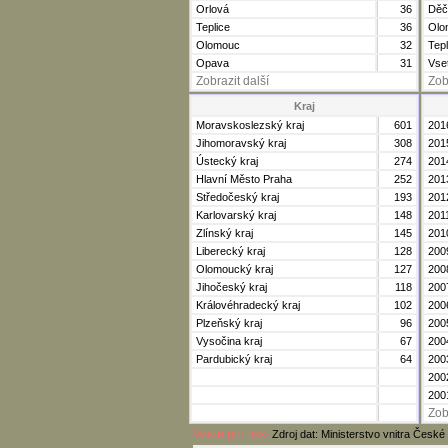
Orlová
36
Děč
Teplice
36
Olo
Olomouc
32
Tepl
Opava
31
Vse
Zobrazit další
Zob
Kraj
Moravskoslezský kraj
601
201
Jihomoravský kraj
308
201
Ústecký kraj
274
201
Hlavní Město Praha
252
201
Středočeský kraj
193
201
Karlovarský kraj
148
201
Zlínský kraj
145
201
Liberecký kraj
128
200
Olomoucký kraj
127
200
Jihočeský kraj
118
200
Královéhradecký kraj
102
200
Plzeňský kraj
96
200
Vysočina kraj
67
200
Pardubický kraj
64
200
200
200
Zob
Verze pro tisk
Zdroj dat: Ministerstvo vnitra České 