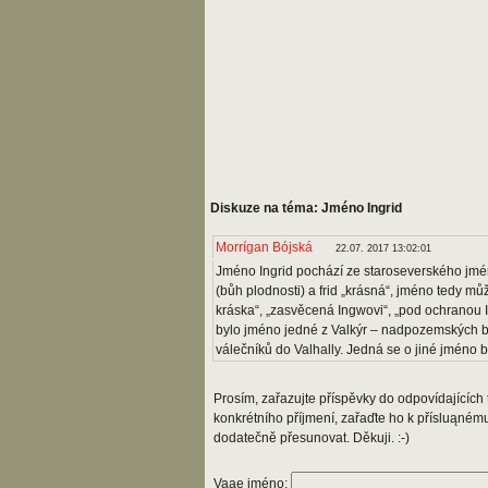
Diskuze na téma: Jméno Ingrid
Morrígan Bójská
22.07. 2017 13:02:01
Jméno Ingrid pochází ze staroseverského jmén
(bůh plodnosti) a frid „krásná“, jméno tedy m
kráska“, „zasvěcená Ingwovi“, „pod ochranou 
bylo jméno jedné z Valkýr – nadpozemských by
válečníků do Valhally. Jedná se o jiné jméno 
Prosím, zařazujte příspěvky do odpovídajících t
konkrétního příjmení, zařaďte ho k přísluąném
dodatečně přesunovat. Děkuji. :-)
Vaąe jméno: