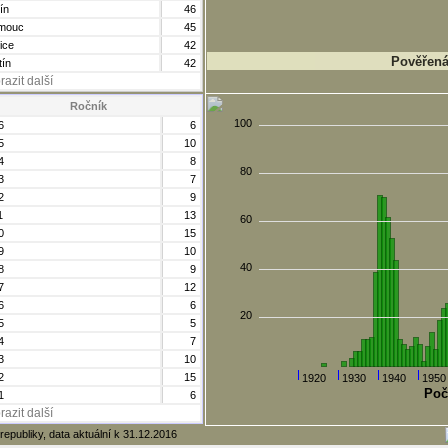
ín
46
mouc
45
ice
42
Pověřená 
tín
42
razit další
Ročník
100
6
6
5
10
4
8
80
3
7
2
9
1
13
60
0
15
9
10
40
8
9
7
12
6
6
20
5
5
4
7
3
10
2
15
1920
1930
1940
1950
Poč
1
6
razit další
republiky, data aktuální k 31.12.2016