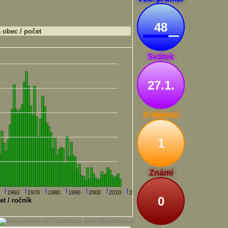
48
obec / počet
Svátek
27.1.
V diskuzi
1
Známí
1960
1970
1980
1990
2000
2010
2020
0
et / ročník
pavel@jandora.cz