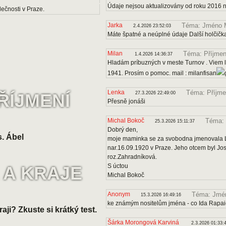
Údaje nejsou aktualizovány od roku 2016 
ečnosti v Praze.
Jarka
Téma: Jméno 
2.4.2026 23:52:03
Máte špatné a neúplné údaje Další holčičk
Milan
Téma: Příjmen
1.4.2026 14:36:37
Hladám príbuzných v meste Turnov . Viem le
1941. Prosím o pomoc. mail : milanfisan
Lenka
Téma: Příjme
ŘÍJMENÍ
27.3.2026 22:49:00
Přesně jonáši
Michal Bokoč
Téma: 
25.3.2026 15:11:37
Dobrý den,
. Ábel
moje maminka se za svobodna jmenovala Lo
nar.16.09.1920 v Praze. Jeho otcem byl J
roz.Zahradníková.
S úctou
 A KRAJE
Michal Bokoč
Anonym
Téma: Jmén
15.3.2026 16:49:16
ke známým nositelům jména - co Ida Rapa
raji? Zkuste si krátký test.
Šárka Morongová Karviná
2.3.2026 01:33: