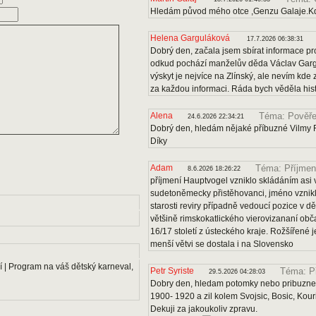
Hledám původ mého otce ,Genzu Galaje.Kd
Helena Garguláková
17.7.2026 06:38:31
Dobrý den, začala jsem sbírat informace pro
odkud pochází manželův děda Václav Gargu
výskyt je nejvíce na Zlínský, ale nevím kde
za každou informaci. Ráda bych věděla histo
Alena
Téma: Pověře
24.6.2026 22:34:21
Dobrý den, hledám nějaké příbuzné Vilmy F
Díky
Adam
Téma: Příjmen
8.6.2026 18:26:22
příjmení Hauptvogel vzniklo skládáním asi v
sudetoněmecky přistěhovanci, jméno vznikl
starosti reviry případně vedoucí pozice v dě
většině rimskokatlického vierovizananí obč
16/17 století z ústeckého kraje. Rožšířené
menší větvi se dostala i na Slovensko
 | Program na váš dětský karneval,
Petr Syriste
Téma: P
29.5.2026 04:28:03
Dobry den, hledam potomky nebo pribuzne 
1900- 1920 a zil kolem Svojsic, Bosic, Kou
Dekuji za jakoukoliv zpravu.