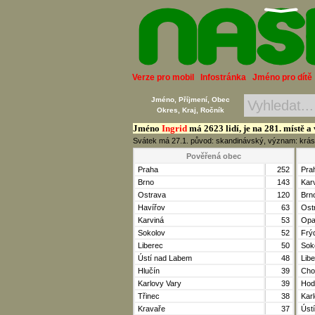
Verze pro mobil
Infostránka
Jméno pro dítě
Jméno, Příjmení, Obec
Okres, Kraj, Ročník
Jméno
Ingrid
má 2623 lidí, je na 281. místě a
Svátek má 27.1. původ: skandinávský, význam: krásná
Pověřená obec
Praha
252
Pra
Brno
143
Kar
Ostrava
120
Brn
Havířov
63
Ost
Karviná
53
Opa
Sokolov
52
Frý
Liberec
50
Sok
Ústí nad Labem
48
Lib
Hlučín
39
Cho
Karlovy Vary
39
Hod
Třinec
38
Kar
Kravaře
37
Úst