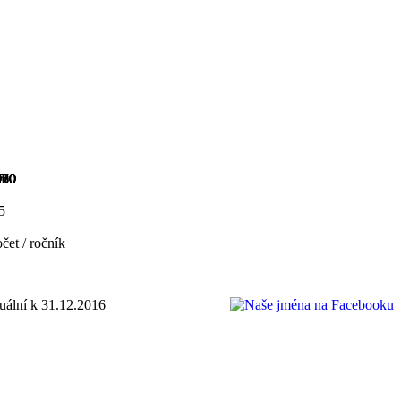
950
960
970
980
990
000
010
020
5
5
čet / ročník
tuální k 31.12.2016