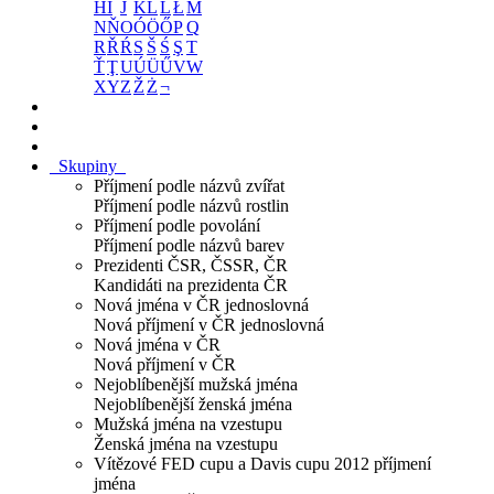
H
I
J
K
L
Ĺ
Ł
M
N
Ň
O
Ó
Ö
Ő
P
Q
R
Ř
Ŕ
S
Š
Ś
Ş
T
Ť
Ţ
U
Ú
Ü
Ű
V
W
X
Y
Z
Ž
Ż
¬
Skupiny
Příjmení podle názvů zvířat
Příjmení podle názvů rostlin
Příjmení podle povolání
Příjmení podle názvů barev
Prezidenti ČSR, ČSSR, ČR
Kandidáti na prezidenta ČR
Nová jména v ČR jednoslovná
Nová příjmení v ČR jednoslovná
Nová jména v ČR
Nová příjmení v ČR
Nejoblíbenější mužská jména
Nejoblíbenější ženská jména
Mužská jména na vzestupu
Ženská jména na vzestupu
Vítězové FED cupu a Davis cupu 2012 příjmení
jména