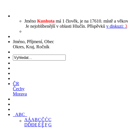
Jméno
Kunhuta
má 1 člověk, je na 17610. místě a věkov
Je nejoblíbenější v oblasti Hlučín. Příspěvků
v diskuzi:
3
Jméno, Příjmení, Obec
Okres, Kraj, Ročník
ČR
Čechy
Morava
ABC
A
Á
Ą
B
C
Č
Ć
Ç
D
Ď
Đ
E
É
Ě
F
G