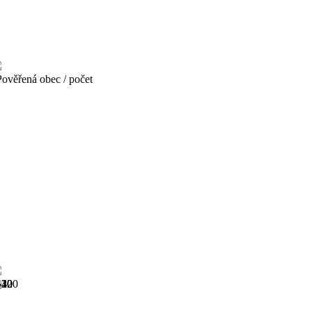
věřená obec / počet
920
930
940