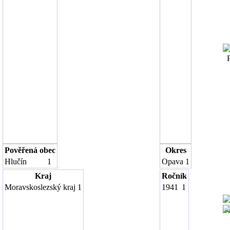
Po
Pověřená obec
Okres
Hlučín
1
Opava
1
Kraj
Ročník
Moravskoslezský kraj
1
1941
1
1
1
1