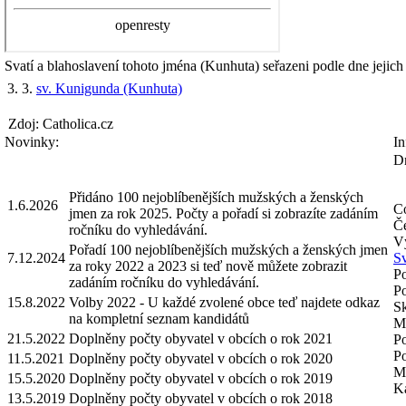
Svatí a blahoslavení tohoto jména (Kunhuta) seřazeni podle dne jejich
3. 3.
sv. Kunigunda (Kunhuta)
Zdoj: Catholica.cz
Novinky:
In
Dn
Přidáno 100 nejoblíbenějších mužských a ženských
1.6.2026
Co
jmen za rok 2025. Počty a pořadí si zobrazíte zadáním
Če
ročníku do vyhledávání.
V
Pořadí 100 nejoblíbenějších mužských a ženských jmen
7.12.2024
S
za roky 2022 a 2023 si teď nově můžete zobrazit
Po
zadáním ročníku do vyhledávání.
Po
15.8.2022
Volby 2022 - U každé zvolené obce teď najdete odkaz
Sk
na kompletní seznam kandidátů
Mo
21.5.2022
Doplněny počty obyvatel v obcích o rok 2021
Po
P
11.5.2021
Doplněny počty obyvatel v obcích o rok 2020
Mo
15.5.2020
Doplněny počty obyvatel v obcích o rok 2019
Ka
13.5.2019
Doplněny počty obyvatel v obcích o rok 2018