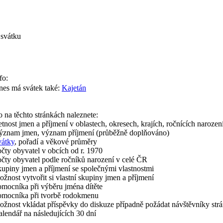
 svátku
fo:
es má svátek také:
Kajetán
 na těchto stránkách naleznete:
tnost jmen a příjmení v oblastech, okresech, krajích, ročnících narozen
ýznam jmen, význam příjmení (průběžně doplňováno)
vátky
, pořadí a věkové průměry
čty obyvatel v obcích od r. 1970
čty obyvatel podle ročníků narození v celé ČR
upiny jmen a příjmení se společnými vlastnostmi
žnost vytvořit si vlastní skupiny jmen a příjmení
mocníka při výběru jména dítěte
omocníka při tvorbě rodokmenu
žnost vkládat příspěvky do diskuze případně požádat návštěvníky str
lendář na následujících 30 dní