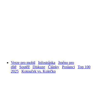
Verze pro mobil
Infostránka
Jméno pro
dítě
Soutěž
Diskuze
Články
Poslanci
Top 100
2025
Kotouček vs. Kolečko