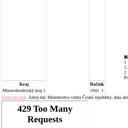
1
1
1
1
1
2
2
2
0.
1
1.
2
Po
Kraj
Ročník
Moravskoslezský kraj
1
1941
1
Verze pro tisk
Zdroj dat: Ministerstvo vnitra České republiky, data ak