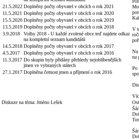
Pom
21.5.2022
Doplněny počty obyvatel v obcích o rok 2021
Mož
pom
11.5.2021
Doplněny počty obyvatel v obcích o rok 2020
Kal
15.5.2020
Doplněny počty obyvatel v obcích o rok 2019
13.5.2019
Doplněny počty obyvatel v obcích o rok 2018
V t
3.9.2018
Volby 2018 - U každé zvolené obce teď najdete odkaz
roč
na kompletní seznam kandidátů
poř
14.5.2018
Doplněny počty obyvatel v obcích o rok 2017
Na 
4.5.2017
Doplněny počty obyvatel v obcích o rok 2016
na 
11.3.2017
Do skupin byly přidány přehledy nejoblíbenějších
jmen ve vybraných státech
Po 
27.1.2017
Doplněna četnost jmen a příjmení o rok 2016
spo
Dis
Víc
Diskuze na téma: Jméno Lešek
Ost
Šár
Dob
Tor
Šár
Dob