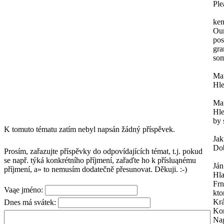
Ple
ken
Our
pos
gra
som
Mar
Hle
Mar
Hle
by 
K tomuto tématu zatím nebyl napsán žádný příspěvek.
Ja
Dob
Prosím, zařazujte příspěvky do odpovídajících témat, t.j. pokud
se např. týká konkrétního příjmení, zařaďte ho k přísluąnému
Ján
příjmení, a» to nemusím dodatečně přesunovat. Děkuji. :-)
Hl
Frn
Vaąe jméno:
kto
Krá
Dnes má svátek:
Kon
Na