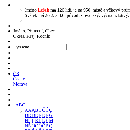
Jméno
Lešek
má 126 lidí, je na 950. místě a věkový prům
Svátek má 26.2. a 3.6. původ: slovanský, význam: lstivý, 
Jméno, Příjmení, Obec
Okres, Kraj, Ročník
ČR
Čechy
Morava
ABC
A
Á
Ą
B
C
Č
Ć
Ç
D
Ď
Đ
E
É
Ě
F
G
H
I
J
K
L
Ĺ
Ł
M
N
Ň
O
Ó
Ö
Ő
P
Q