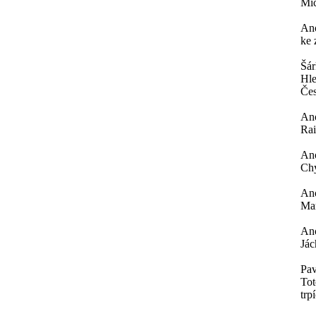
Mi
An
ke 
Šá
Hle
Čes
An
Rai
An
Chy
An
Mar
An
Jác
Pav
Tot
trp