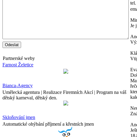
tel
ema
Mi
Je 
An
Výz
Kl
Partnerské weby
Vti
Farnost Želetice
Ev
Dob
Mam
Bianca-Agency
řeč
kte
Umělecká agentura | Realizace Firemních Akcí | Program na váš
kal
dětský karneval, dětský den.
Neu
Zná
Skloňování jmen
Automatické ohýbání příjmení a křestních jmen
An
Ješ
18.