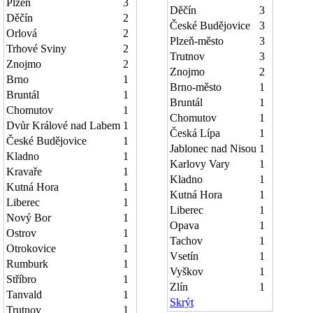
Plzeň
3
Děčín
3
Děčín
2
České Budějovice
3
Orlová
2
Plzeň-město
3
Trhové Sviny
2
Trutnov
3
Znojmo
2
Znojmo
2
Brno
1
Brno-město
1
Bruntál
1
Bruntál
1
Chomutov
1
Chomutov
1
Dvůr Králové nad Labem
1
Česká Lípa
1
České Budějovice
1
Jablonec nad Nisou
1
Kladno
1
Karlovy Vary
1
Kravaře
1
Kladno
1
Kutná Hora
1
Kutná Hora
1
Liberec
1
Liberec
1
Nový Bor
1
Opava
1
Ostrov
1
Tachov
1
Otrokovice
1
Vsetín
1
Rumburk
1
Vyškov
1
Stříbro
1
Zlín
1
Tanvald
1
Skrýt
Trutnov
1