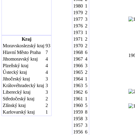
1980
1
1979
2
1977
3
1976
2
1973
1
Kraj
1971
2
Moravskoslezský kraj
93
1970
2
Hlavní Město Praha
7
1968
6
19
Jihomoravský kraj
4
1967
4
Plzeňský kraj
4
1966
3
Ústecký kraj
4
1965
2
Jihočeský kraj
3
1964
1
Královéhradecký kraj
3
1963
5
Liberecký kraj
3
1962
6
Středočeský kraj
2
1961
1
Zlínský kraj
2
1960
5
Karlovarský kraj
1
1959
8
1958
3
1957
3
1956
6