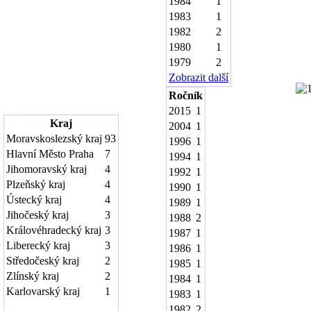
1984
1
1983
1
1982
2
1980
1
1979
2
Zobrazit další
Ročník
2015
1
Kraj
2004
1
Moravskoslezský kraj
93
1996
1
Hlavní Město Praha
7
1994
1
Jihomoravský kraj
4
1992
1
Plzeňský kraj
4
1990
1
Ústecký kraj
4
1989
1
Jihočeský kraj
3
1988
2
Královéhradecký kraj
3
1987
1
Liberecký kraj
3
1986
1
Středočeský kraj
2
1985
1
Zlínský kraj
2
1984
1
Karlovarský kraj
1
1983
1
1982
2