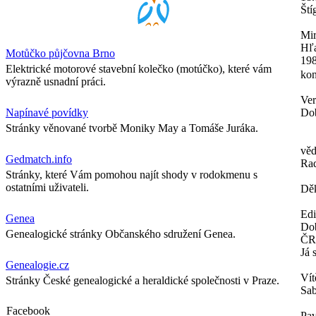
Ští
Mir
Hľa
Motůčko půjčovna Brno
198
Elektrické motorové stavební kolečko (motúčko), které vám
kon
výrazně usnadní práci.
Ver
Napínavé povídky
Dob
Stránky věnované tvorbě Moniky May a Tomáše Juráka.
věd
Gedmatch.info
Ra
Stránky, které Vám pomohou najít shody v rodokmenu s
ostatními uživateli.
Děk
Ed
Genea
Dob
Genealogické stránky Občanského sdružení Genea.
ČR
Já 
Genealogie.cz
Vít
Stránky České genealogické a heraldické společnosti v Praze.
Sab
Facebook
Pav