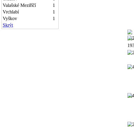
Valašské Meziříčí
1
Vrchlabí
1
Vyškov
1
Skrýt
19
19
19