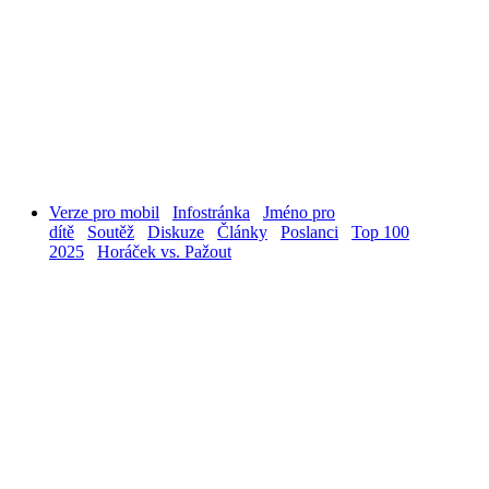
Verze pro mobil
Infostránka
Jméno pro
dítě
Soutěž
Diskuze
Články
Poslanci
Top 100
2025
Horáček vs. Pažout