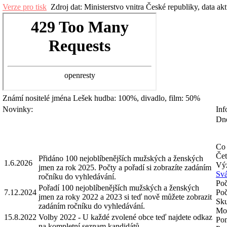
Verze pro tisk
Zdroj dat: Ministerstvo vnitra České republiky, data ak
Známí nositelé jména
Lešek
hudba: 100%, divadlo, film: 50%
Novinky:
Inf
Dne
Co 
Čet
Přidáno 100 nejoblíbenějších mužských a ženských
1.6.2026
Výz
jmen za rok 2025. Počty a pořadí si zobrazíte zadáním
Svá
ročníku do vyhledávání.
Poč
Pořadí 100 nejoblíbenějších mužských a ženských
7.12.2024
Poč
jmen za roky 2022 a 2023 si teď nově můžete zobrazit
Sku
zadáním ročníku do vyhledávání.
Mož
15.8.2022
Volby 2022 - U každé zvolené obce teď najdete odkaz
Pom
na kompletní seznam kandidátů