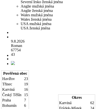
Severní Irsko ženská jména
Anglie mužská jména
Anglie ženská jména
Wales mužská jména
Wales ženská jména
USA mužská jména
USA ženská jména
9.8.2026
Roman
67754
43
Pověřená obec
Havířov
23
Třinec
19
Karviná
16
Český Těšín
15
Okres
Praha
7
Karviná
62
Bohumín
6
Frýdek-Místek
24