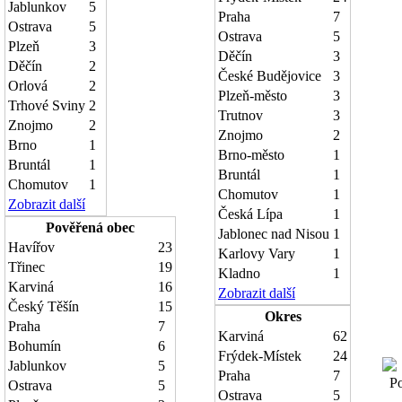
Jablunkov
5
Praha
7
Ostrava
5
Ostrava
5
Plzeň
3
Děčín
3
Děčín
2
České Budějovice
3
Orlová
2
Plzeň-město
3
Trhové Sviny
2
Trutnov
3
Znojmo
2
Znojmo
2
Brno
1
Brno-město
1
Bruntál
1
Bruntál
1
Chomutov
1
Chomutov
1
Zobrazit další
Česká Lípa
1
Pověřená obec
Jablonec nad Nisou
1
Havířov
23
Karlovy Vary
1
Třinec
19
Kladno
1
Karviná
16
Zobrazit další
Český Těšín
15
Okres
Praha
7
Karviná
62
Bohumín
6
Frýdek-Místek
24
Jablunkov
5
Praha
7
Pov
Ostrava
5
Ostrava
5