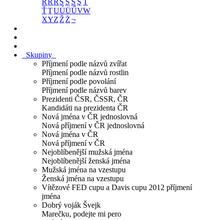
R
Ř
Ŕ
S
Š
Ś
Ş
T
Ť
Ţ
U
Ú
Ü
Ű
V
W
X
Y
Z
Ž
Ż
¬
Skupiny
Příjmení podle názvů zvířat
Příjmení podle názvů rostlin
Příjmení podle povolání
Příjmení podle názvů barev
Prezidenti ČSR, ČSSR, ČR
Kandidáti na prezidenta ČR
Nová jména v ČR jednoslovná
Nová příjmení v ČR jednoslovná
Nová jména v ČR
Nová příjmení v ČR
Nejoblíbenější mužská jména
Nejoblíbenější ženská jména
Mužská jména na vzestupu
Ženská jména na vzestupu
Vítězové FED cupu a Davis cupu 2012 příjmení
jména
Dobrý voják Švejk
Marečku, podejte mi pero