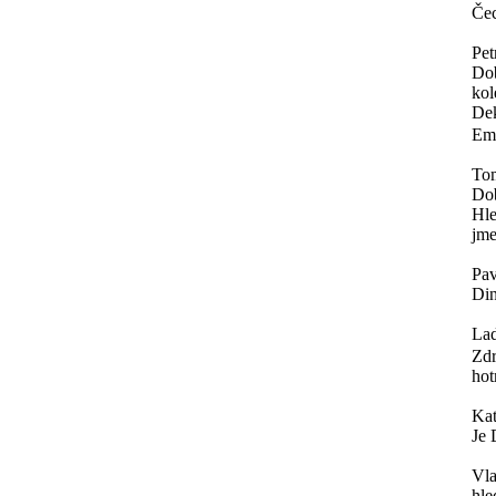
Čec
Pet
Dob
kol
Dek
Ema
To
Do
Hle
jme
Pav
Din
Lad
Zdr
hot
Ka
Je 
Vla
hle