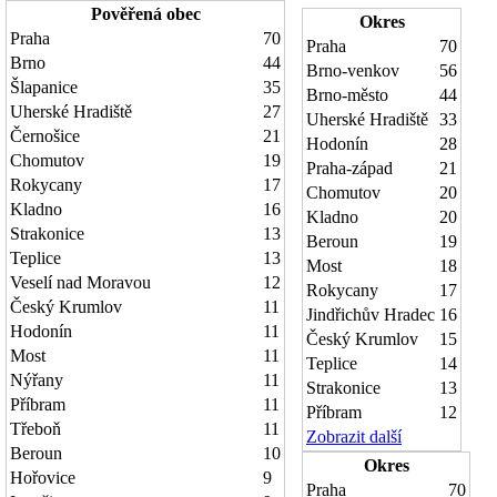
Pověřená obec
Okres
Praha
70
Praha
70
Brno
44
Brno-venkov
56
Šlapanice
35
Brno-město
44
Uherské Hradiště
27
Uherské Hradiště
33
Černošice
21
Hodonín
28
Chomutov
19
Praha-západ
21
Rokycany
17
Chomutov
20
Kladno
16
Kladno
20
Strakonice
13
Beroun
19
Teplice
13
Most
18
Veselí nad Moravou
12
Rokycany
17
Český Krumlov
11
Jindřichův Hradec
16
Hodonín
11
Český Krumlov
15
Most
11
Teplice
14
Nýřany
11
Strakonice
13
Příbram
11
Příbram
12
Třeboň
11
Zobrazit další
Beroun
10
Okres
Hořovice
9
Praha
70