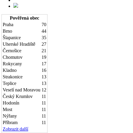
Pověřená obec
Praha
70
Brno
44
Šlapanice
35
Uherské Hradiště
27
Černošice
21
Chomutov
19
Rokycany
17
Kladno
16
Strakonice
13
Teplice
13
Veselí nad Moravou
12
Český Krumlov
11
Hodonín
11
Most
11
Nýřany
11
Příbram
11
Zobrazit další