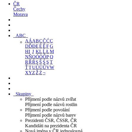
ČR
Čechy
Morava
ABC
A
Á
Ą
B
C
Č
Ć
Ç
D
Ď
Đ
E
É
Ě
F
G
H
I
J
K
L
Ĺ
Ł
M
N
Ň
O
Ó
Ö
Ő
P
Q
R
Ř
Ŕ
S
Š
Ś
Ş
T
Ť
Ţ
U
Ú
Ü
Ű
V
W
X
Y
Z
Ž
Ż
¬
Skupiny
Příjmení podle názvů zvířat
Příjmení podle názvů rostlin
Příjmení podle povolání
Příjmení podle názvů barev
Prezidenti ČSR, ČSSR, ČR
Kandidáti na prezidenta ČR
Nová jména v ČR jednoslovná