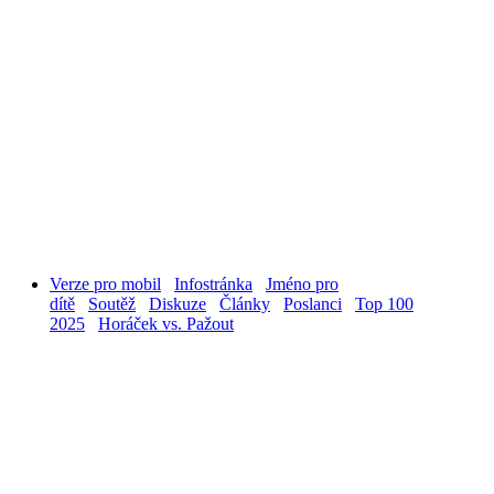
Verze pro mobil
Infostránka
Jméno pro
dítě
Soutěž
Diskuze
Články
Poslanci
Top 100
2025
Horáček vs. Pažout