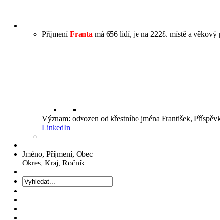
Příjmení
Franta
má 656 lidí, je na 2228. místě a věkový p
Význam: odvozen od křestního jména František, Příspě
LinkedIn
Jméno, Příjmení, Obec
Okres, Kraj, Ročník