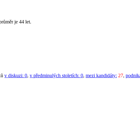
růměr je 44 let.
vků
v diskuzi:
0
,
v předminulých stoletích:
0
,
mezi kandidáty:
27
,
podnika