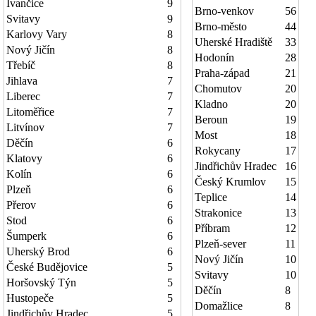
Ivančice
9
Brno-venkov
56
Svitavy
9
Brno-město
44
Karlovy Vary
8
Uherské Hradiště
33
Nový Jičín
8
Hodonín
28
Třebíč
8
Praha-západ
21
Jihlava
7
Chomutov
20
Liberec
7
Kladno
20
Litoměřice
7
Beroun
19
Litvínov
7
Most
18
Děčín
6
Rokycany
17
Klatovy
6
Jindřichův Hradec
16
Kolín
6
Český Krumlov
15
Plzeň
6
Teplice
14
Přerov
6
Strakonice
13
Stod
6
Příbram
12
Šumperk
6
Plzeň-sever
11
Uherský Brod
6
Nový Jičín
10
České Budějovice
5
Svitavy
10
Horšovský Týn
5
Děčín
8
Hustopeče
5
Domažlice
8
Jindřichův Hradec
5