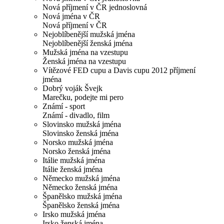
Nová příjmení v ČR jednoslovná
Nová jména v ČR
Nová příjmení v ČR
Nejoblíbenější mužská jména
Nejoblíbenější ženská jména
Mužská jména na vzestupu
Ženská jména na vzestupu
Vítězové FED cupu a Davis cupu 2012 příjmení
jména
Dobrý voják Švejk
Marečku, podejte mi pero
Známí - sport
Známí - divadlo, film
Slovinsko mužská jména
Slovinsko ženská jména
Norsko mužská jména
Norsko ženská jména
Itálie mužská jména
Itálie ženská jména
Německo mužská jména
Německo ženská jména
Španělsko mužská jména
Španělsko ženská jména
Irsko mužská jména
Irsko ženská jména