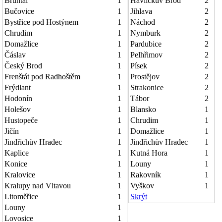
Bruntál
1
Havlíčkův Brod
2
Bučovice
1
Jihlava
2
Bystřice pod Hostýnem
1
Náchod
2
Chrudim
1
Nymburk
2
Domažlice
1
Pardubice
2
Čáslav
1
Pelhřimov
2
Český Brod
1
Písek
2
Frenštát pod Radhoštěm
1
Prostějov
2
Frýdlant
1
Strakonice
2
Hodonín
1
Tábor
2
Holešov
1
Blansko
1
Hustopeče
1
Chrudim
1
Jičín
1
Domažlice
1
Jindřichův Hradec
1
Jindřichův Hradec
1
Kaplice
1
Kutná Hora
1
Konice
1
Louny
1
Kralovice
1
Rakovník
1
Kralupy nad Vltavou
1
Vyškov
1
Litoměřice
1
Skrýt
Louny
1
Lovosice
1