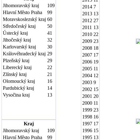
Jihomoravský kraj
109
2014
7
Hlavní Město Praha
99
2013
13
Moravskoslezský kraj
60
2012
27
Středočeský kraj
50
2011
13
Ústecký kraj
41
2010
22
Jihočeský kraj
32
2009
23
Karlovarský kraj
30
2008
18
Královéhradecký kraj
29
2007
17
Plzeňský kraj
29
2006
19
Liberecký kraj
22
2005
11
Zlínský kraj
21
2004
12
Olomoucký kraj
16
2003
9
Pardubický kraj
14
2002
15
Vysočina kraj
13
2001
20
2000
11
1999
23
1998
16
Kraj
1997
17
Jihomoravský kraj
109
1996
15
Hlavní Město Praha
99
1995
13