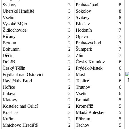
Svitavy
3
Praha-západ
8
Uherské Hradiště
3
Sokolov
8
Vsetín
3
Svitavy
8
Vysoké Mýto
3
Břeclav
7
Židlochovice
3
Hodonín
7
Říčany
3
Opava
7
Beroun
2
Praha-východ
7
Bohumín
2
Šumperk
7
Děčín
2
Zlín
7
Dobříš
2
Český Krumlov
6
Český Těšín
2
Frýdek-Místek
6
Frýdlant nad Ostravicí
2
Most
6
P
Havlíčkův Brod
2
Teplice
6
Hořice
2
Trutnov
6
Jihlava
2
Vsetín
6
Klatovy
2
Bruntál
5
Kostelec nad Orlicí
2
Kroměříž
5
Kraslice
2
Mladá Boleslav
5
Kuřim
2
Příbram
5
Mnichovo Hradiště
2
Tachov
5