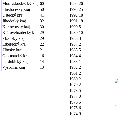
Moravskoslezský kraj
60
1994
26
Středočeský kraj
50
1993
25
Ústecký kraj
41
1992
18
Jihočeský kraj
32
1991
18
Karlovarský kraj
30
1990
5
Královéhradecký kraj
29
1989
10
Plzeňský kraj
29
1988
3
Liberecký kraj
22
1987
2
Zlínský kraj
21
1985
5
Olomoucký kraj
16
1984
4
Pardubický kraj
14
1983
1
Vysočina kraj
13
1982
2
1981
2
1980
2
1979
2
1978
5
1977
3
1976
5
2
1975
6
1974
9