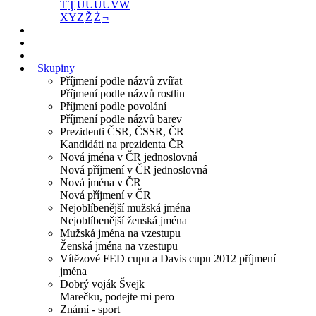
Ť
Ţ
U
Ú
Ü
Ű
V
W
X
Y
Z
Ž
Ż
¬
Skupiny
Příjmení podle názvů zvířat
Příjmení podle názvů rostlin
Příjmení podle povolání
Příjmení podle názvů barev
Prezidenti ČSR, ČSSR, ČR
Kandidáti na prezidenta ČR
Nová jména v ČR jednoslovná
Nová příjmení v ČR jednoslovná
Nová jména v ČR
Nová příjmení v ČR
Nejoblíbenější mužská jména
Nejoblíbenější ženská jména
Mužská jména na vzestupu
Ženská jména na vzestupu
Vítězové FED cupu a Davis cupu 2012 příjmení
jména
Dobrý voják Švejk
Marečku, podejte mi pero
Známí - sport