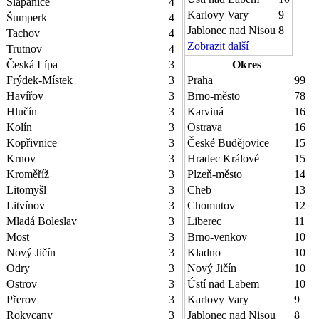
Šlapanice
4
Karlovy Vary
9
Šumperk
4
Jablonec nad Nisou
8
Tachov
4
Zobrazit další
Trutnov
4
Česká Lípa
3
Okres
Frýdek-Místek
3
Praha
99
Havířov
3
Brno-město
78
Hlučín
3
Karviná
16
Kolín
3
Ostrava
16
Kopřivnice
3
České Budějovice
15
Krnov
3
Hradec Králové
15
Kroměříž
3
Plzeň-město
14
Litomyšl
3
Cheb
13
Litvínov
3
Chomutov
12
Mladá Boleslav
3
Liberec
11
Most
3
Brno-venkov
10
Nový Jičín
3
Kladno
10
Odry
3
Nový Jičín
10
Ostrov
3
Ústí nad Labem
10
Přerov
3
Karlovy Vary
9
Rokycany
3
Jablonec nad Nisou
8