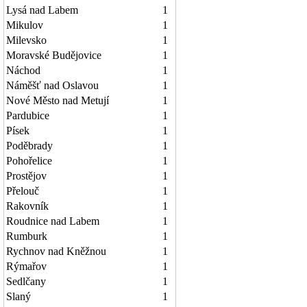
Lysá nad Labem
1
Mikulov
1
Milevsko
1
Moravské Budějovice
1
Náchod
1
Náměšť nad Oslavou
1
Nové Město nad Metují
1
Pardubice
1
Písek
1
Poděbrady
1
Pohořelice
1
Prostějov
1
Přelouč
1
Rakovník
1
Roudnice nad Labem
1
Rumburk
1
Rychnov nad Kněžnou
1
Rýmařov
1
Sedlčany
1
Slaný
1