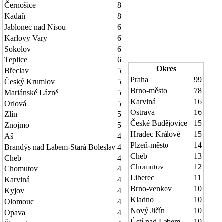
Černošice
8
Kadaň
8
Jablonec nad Nisou
6
Karlovy Vary
6
Sokolov
6
Teplice
6
Okres
Břeclav
5
Praha
99
Český Krumlov
5
Brno-město
78
Mariánské Lázně
5
Karviná
16
Orlová
5
Ostrava
16
Zlín
5
České Budějovice
15
Znojmo
5
Hradec Králové
15
Aš
4
Plzeň-město
14
Brandýs nad Labem-Stará Boleslav
4
Cheb
13
Cheb
4
Chomutov
12
Chomutov
4
Liberec
11
Karviná
4
Brno-venkov
10
Kyjov
4
Kladno
10
Olomouc
4
Nový Jičín
10
Opava
4
Ústí nad Labem
10