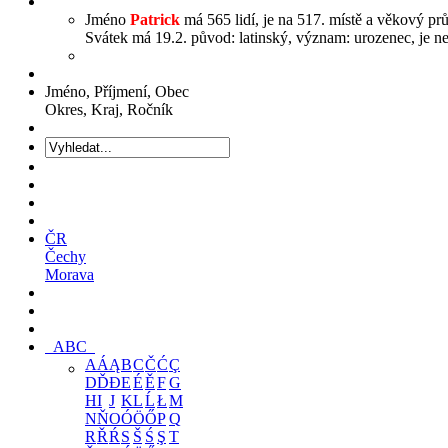
Jméno
Patrick
má 565 lidí, je na 517. místě a věkový prů
Svátek má 19.2. původ: latinský, význam: urozenec, je ne
Jméno, Příjmení, Obec
Okres, Kraj, Ročník
ČR
Čechy
Morava
ABC
A
Á
Ą
B
C
Č
Ć
Ç
D
Ď
Đ
E
É
Ě
F
G
H
I
J
K
L
Ĺ
Ł
M
N
Ň
O
Ó
Ö
Ő
P
Q
R
Ř
Ŕ
S
Š
Ś
Ş
T