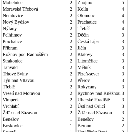
Mohelnice
2
Znojmo
5
Moravská Třebová
2
Kolín
4
Neratovice
2
Olomouc
4
Nový Bydžov
2
Prachatice
4
Nýřany
2
Třebíč
4
Pelhřimov
2
Děčín
3
Prachatice
2
Česká Lípa
3
Příbram
2
Jičín
3
Rožnov pod Radhoštěm
2
Klatovy
3
Strakonice
2
Litoměřice
3
Tanvald
2
Mělník
3
Trhové Sviny
2
Plzeň-sever
3
Týn nad Vltavou
2
Přerov
3
Třebíč
2
Rokycany
3
Veselí nad Moravou
2
Rychnov nad Kněžnou
3
Vimperk
2
Uherské Hradiště
3
Vrchlabí
2
Ústí nad Orlicí
3
Žďár nad Sázavou
2
Žďár nad Sázavou
3
Benešov
1
Benešov
2
Boskovice
1
Beroun
2