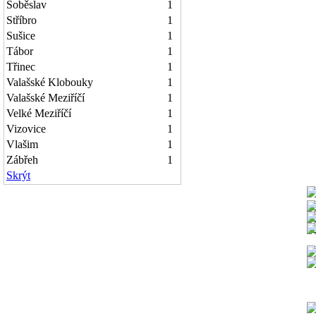
Soběslav
1
Stříbro
1
Sušice
1
Tábor
1
Třinec
1
Valašské Klobouky
1
Valašské Meziříčí
1
Velké Meziříčí
1
Vizovice
1
Vlašim
1
Zábřeh
1
Skrýt
1
1
1
1
1