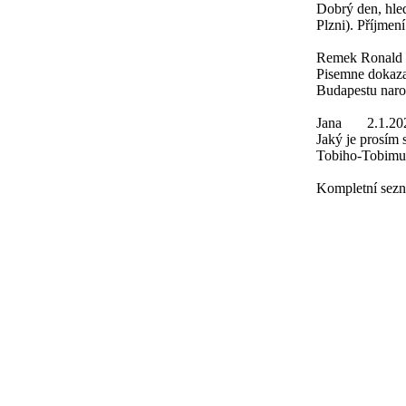
Dobrý den, hled
Plzni). Příjmen
Remek Ronald
Pisemne dokaza
Budapestu naro
Jana
2.1.20
Jaký je prosím
Tobiho-Tobimu
Kompletní sezn