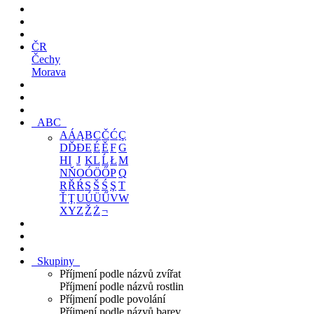
ČR
Čechy
Morava
ABC
A
Á
Ą
B
C
Č
Ć
Ç
D
Ď
Đ
E
É
Ě
F
G
H
I
J
K
L
Ĺ
Ł
M
N
Ň
O
Ó
Ö
Ő
P
Q
R
Ř
Ŕ
S
Š
Ś
Ş
T
Ť
Ţ
U
Ú
Ü
Ű
V
W
X
Y
Z
Ž
Ż
¬
Skupiny
Příjmení podle názvů zvířat
Příjmení podle názvů rostlin
Příjmení podle povolání
Příjmení podle názvů barev