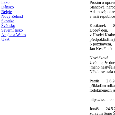
Irsko
Prosím o oprav
Dánsko
Slancová, narod
Belgie
Adamově, okres
Nový Zéland
v naší republice
Skotsko
Švédsko
Kestřánek
8
Severní Irsko
Dobrý den,
Anglie a Wales
v Hradci Králo
USA
předpokládám já
S pozdravem,
Jan Kestřánek
Nováčková
Uvádíte, že dne
jméno neslyšela
Někde se stala
Patrik
2.6.2
přikládám odka
rodokmenech j
https://issuu.
Jonáš
24.5.
zdravím Soňu Šy