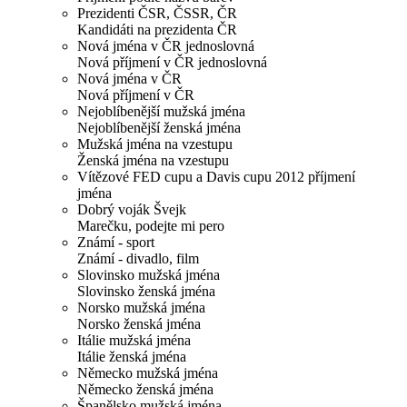
Prezidenti ČSR, ČSSR, ČR
Kandidáti na prezidenta ČR
Nová jména v ČR jednoslovná
Nová příjmení v ČR jednoslovná
Nová jména v ČR
Nová příjmení v ČR
Nejoblíbenější mužská jména
Nejoblíbenější ženská jména
Mužská jména na vzestupu
Ženská jména na vzestupu
Vítězové FED cupu a Davis cupu 2012 příjmení
jména
Dobrý voják Švejk
Marečku, podejte mi pero
Známí - sport
Známí - divadlo, film
Slovinsko mužská jména
Slovinsko ženská jména
Norsko mužská jména
Norsko ženská jména
Itálie mužská jména
Itálie ženská jména
Německo mužská jména
Německo ženská jména
Španělsko mužská jména