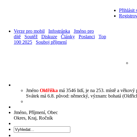
Přihlásit 
Registrov
Verze pro mobil
Infostránka
Jméno pro
dítě
Soutěž
Diskuze
Články
Poslanci
Top
100 2025
Souboj příjmení
Jméno
Oldřiška
má 3546 lidí, je na 253. místě a věkový 
Svátek má 6.8. původ: německý, význam: bohatá (Oldřich
Jméno, Příjmení, Obec
Okres, Kraj, Ročník