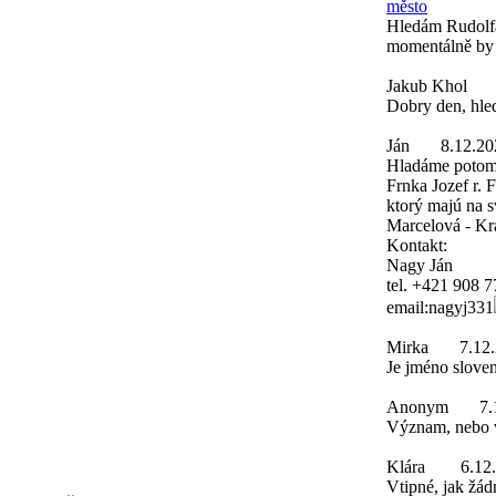
město
Hledám Rudolfa
momentálně by 
Jakub Khol
Dobry den, hle
Ján
8.12.20
Hladáme potom
Frnka Jozef r. 
ktorý majú na 
Marcelová - Kr
Kontakt:
Nagy Ján
tel. +421 908 
email:nagyj331
Mirka
7.12
Je jméno slove
Anonym
7.
Význam, nebo v
Klára
6.12
Vtipné, jak žád