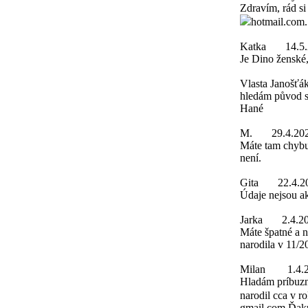
Zdravím, rád si
hotmail.com
Katka
14.5
Je Dino ženské
Vlasta Janošťá
hledám původ s
Hané
M.
29.4.20
Máte tam chybu
není.
Gita
22.4.2
Údaje nejsou a
Jarka
2.4.2
Máte špatné a 
narodila v 11/2
Milan
1.4.
Hladám príbuzn
narodil cca v r
gmail.com.Ďak