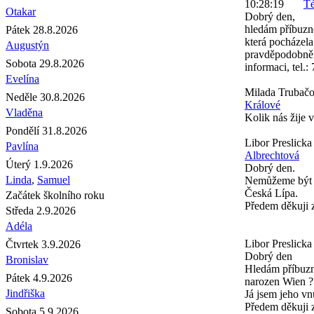
10:28:19
Té
Otakar
Dobrý den,
hledám příbuzn
Pátek 28.8.2026
která pocházela
Augustýn
pravděpodobně 
Sobota 29.8.2026
informaci, tel.
Evelína
Milada Trubač
Neděle 30.8.2026
Králové
Vladěna
Kolik nás žije 
Pondělí 31.8.2026
Libor Preslicka
Pavlína
Albrechtová
Úterý 1.9.2026
Dobrý den.
Linda
,
Samuel
Nemůžeme být ně
Česká Lípa.
Začátek školního roku
Předem děkuji
Středa 2.9.2026
Adéla
Libor Preslicka
Čtvrtek 3.9.2026
Dobrý den
Bronislav
Hledám příbuzné
Pátek 4.9.2026
narozen Wien ?
Jindřiška
Já jsem jeho vn
Předem děkuji 
Sobota 5.9.2026