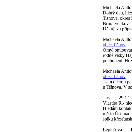
Michaela Antlo
Dobrý den, hle
Tisnova, okres 
Brno -venkov.
Děkuji za přípa
Michaela Antl
obec Tišnov
Omyl omlouvám 
rodné vísky Ha
pochopení. Hez
Michaela Antl
obec Tišnov
Jsem dcerou pa
u Tišnova. V s
Jary
29.1.2
Vlastíra R.- hl
Hledám kontakt 
město Ústí nad 
splku křesťans
Lepiešová