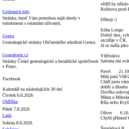
věděl by někdo 
Rožnova prod 
Gedmatch.info
Stránky, které Vám pomohou najít shody v
Děkuji :)
rodokmenu s ostatními uživateli.
Edita Longo
Dobrý den, vyh
Genea
otci)žije v ČR.
Genealogické stránky Občanského sdružení Genea.
Já se našla jak
Genealogie.cz
Vítězslava
Sabrina má svát
Stránky České genealogické a heraldické společnosti
v Praze.
Pavel
21.10
Milá paní Vítě/
Facebook
Chtěl jsem vám
dobře a dlouho 
Kalendář na následujících 30 dní
člověka oslovu
Čtvrtek 6.8.2026
Milan a Milosl
Oldřiška
Ríša nebo Kryš
Pátek 7.8.2026
Oliver
6.10
Lada
Chybí přímení 
Sobota 8.8.2026
Šimrádová B.