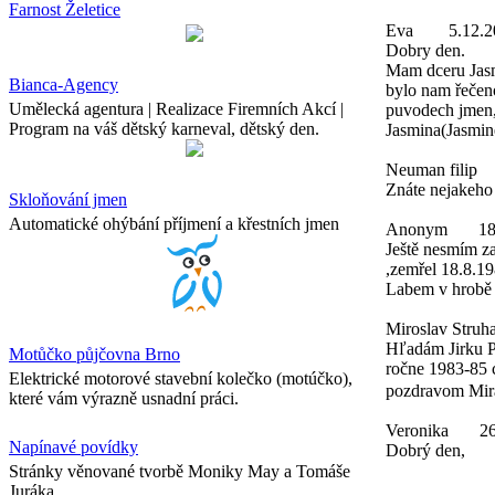
Farnost Želetice
Eva
5.12.2
Dobry den.
Mam dceru Jasmi
Bianca-Agency
bylo nam řečeno
Umělecká agentura | Realizace Firemních Akcí |
puvodech jmen,
Program na váš dětský karneval, dětský den.
Jasmina(Jasmine
Neuman filip
Znáte nejakeho
Skloňování jmen
Automatické ohýbání příjmení a křestních jmen
Anonym
18
Ještě nesmím z
,zemřel 18.8.19
Labem v hrobě 
Miroslav Struha
Hľadám Jirku P
Motůčko půjčovna Brno
ročne 1983-85 c
Elektrické motorové stavební kolečko (motúčko),
pozdravom Mira
které vám výrazně usnadní práci.
Veronika
26
Napínavé povídky
Dobrý den,
Stránky věnované tvorbě Moniky May a Tomáše
Juráka.