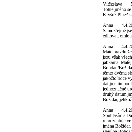
Vítězslava
Tohle jméno se 
Kryšo? Píne? :
Anna
4.4.2
Samozřejmě jsem
editovat, omlo
Anna
4.4.2
Máte pravdu že
jsou však všec
jabkama. Matěj
Bohdan/Božidar
těmto dvěma sl
jakožto řídce v
dat jmenin podl
jednoznačně urč
druhý datum jme
Božidar, jeliko
Anna
4.4.2
Souhlasím s Da
reprezentuje v
jména Božidar,
slaví na Bohdan