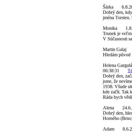
Šárka
6.8.2
Dobrý den, kdy 
jména Torsten.
Monika
1.8
Trunek je veľmi
V Súčasnosti sa
Martin Galaj
Hledám původ m
Helena Gargul
06:38:31
Té
Dobrý den, zača
jsme, že nevím
1938. Všude uka
kde začít. Tak 
Ráda bych věděl
Alena
24.6
Dobrý den, hle
Horného (Brno
Adam
8.6.