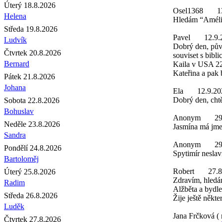
Úterý 18.8.2026
Osel1368
1
Helena
Hledám “Amélie
Středa 19.8.2026
Pavel
12.9.
Ludvík
Dobrý den, pův
Čtvrtek 20.8.2026
souviset s bibl
Bernard
Kaila v USA 22.
Kateřina a pak 
Pátek 21.8.2026
Johana
Ela
12.9.20
Dobrý den, chtě
Sobota 22.8.2026
Bohuslav
Anonym
29
Neděle 23.8.2026
Jasmína má jmen
Sandra
Anonym
29
Pondělí 24.8.2026
Spytimír neslaví
Bartoloměj
Robert
27.8
Úterý 25.8.2026
Zdravím, hledá
Radim
Alžběta a bydle
Středa 26.8.2026
Žije ještě někte
Luděk
Jana Frčková ( 
Čtvrtek 27.8.2026