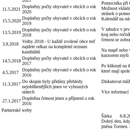
2021
Pomocníka při 
Doplněny počty obyvatel v obcích o rok
Možnost vkláda
11.5.2021
2020
stránek o pomo
Doplněny počty obyvatel v obcích o rok
Kalendář na nás
15.5.2020
2019
V tabulce v prv
Doplněny počty obyvatel v obcích o rok
13.5.2019
kraj nebo roční
2018
četnost se zobra
Volby 2018 - U každé zvolené obce teď
3.9.2018
najdete odkaz na kompletní seznam
Na mapě nebo v 
kandidátů
kurzorem myši 
Doplněny počty obyvatel v obcích o rok
14.5.2018
2017
Po kliknutí na 
Doplněny počty obyvatel v obcích o rok
které mají spole
4.5.2017
2016
Do skupin byly přidány přehledy
Diskutovat můž
11.3.2017
nejoblíbenějších jmen ve vybraných
státech
Více informací
Doplněna četnost jmen a příjmení o rok
27.1.2017
2016
Partnerské weby
Šárka
6.8.2
Dobrý den, kdy 
jména Torsten. 