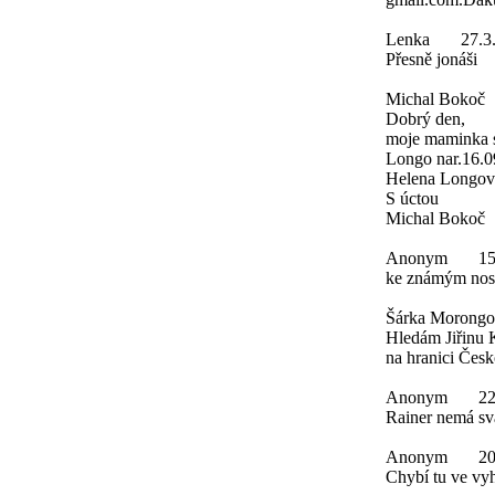
Lenka
27.3
Přesně jonáši
Michal Bokoč
Dobrý den,
moje maminka s
Longo nar.16.0
Helena Longová
S úctou
Michal Bokoč
Anonym
15
ke známým nosi
Šárka Morongo
Hledám Jiřinu 
na hranici Česk
Anonym
22
Rainer nemá svá
Anonym
20
Chybí tu ve vy