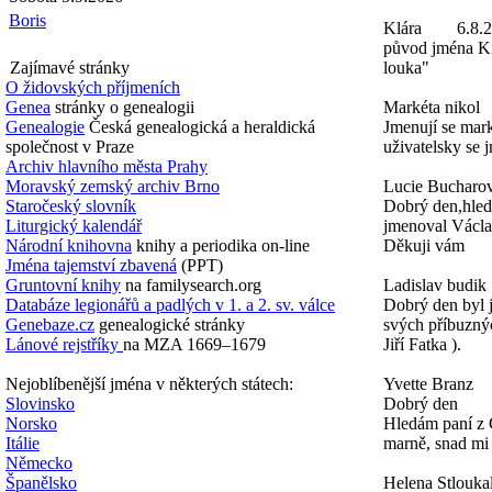
Boris
Klára
6.8.
původ jména Ki
Zajímavé stránky
louka"
O židovských příjmeních
Genea
stránky o genealogii
Markéta nikol
Genealogie
Česká genealogická a heraldická
Jmenují se mark
společnost v Praze
uživatelsky se 
Archiv hlavního města Prahy
Moravský zemský archiv Brno
Lucie Bucharo
Staročeský slovník
Dobrý den,hled
Liturgický kalendář
jmenoval Václa
Národní knihovna
knihy a periodika on-line
Děkuji vám
Jména tajemství zbavená
(PPT)
Gruntovní knihy
na familysearch.org
Ladislav budik
Databáze legionářů a padlých v 1. a 2. sv. válce
Dobrý den byl 
Genebaze.cz
genealogické stránky
svých příbuznýc
Lánové rejstříky
na MZA 1669–1679
Jiří Fatka ).
Nejoblíbenější jména v některých státech:
Yvette Branz
Slovinsko
Dobrý den
Norsko
Hledám paní z
Itálie
marně, snad mi
Německo
Španělsko
Helena Stlouka