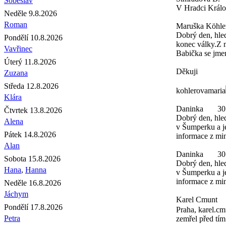
Soběslav
V Hradci Králo
Neděle 9.8.2026
Roman
Maruška Köhle
Dobrý den, hle
Pondělí 10.8.2026
konec války.Z 
Vavřinec
Babička se jme
Úterý 11.8.2026
Děkuji
Zuzana
Středa 12.8.2026
kohlerovamaria
Klára
Daninka
30
Čtvrtek 13.8.2026
Dobrý den, hled
Alena
v Šumperku a je
Pátek 14.8.2026
informace z min
Alan
Daninka
30
Sobota 15.8.2026
Dobrý den, hled
Hana
,
Hanna
v Šumperku a je
informace z min
Neděle 16.8.2026
Jáchym
Karel Cmunt
Pondělí 17.8.2026
Praha, karel.cm
Petra
zemřel před tím