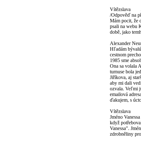
Vítězslava
/Odpověď na př
Mám pocit, že 
psali na webu K
době, jako tem
Alexander Ne
Hľadám bývalú k
cestnom prechod
1985 sme absol
Ona sa volala
turnuse bola je
Jiříkova, aj st
aby mi dali ved
ozvala. Veľmi j
emailová adres
ďakujem, s úc
Vítězslava
Jméno Vanessa v
když potřebova
Vanessa". Jméno
zdrobněliny pr