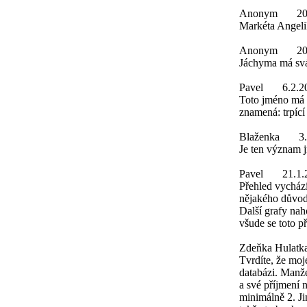
Anonym
20
Markéta Angeli
Anonym
20
Jáchyma má svá
Pavel
6.2.2
Toto jméno má 
znamená: trpící
Blaženka
3
Je ten význam j
Pavel
21.1.
Přehled vychází
nějakého důvod
Další grafy nah
všude se toto p
Zdeňka Hulatk
Tvrdíte, že moje
databázi. Manžel
a své příjmení n
minimálně 2. Ji