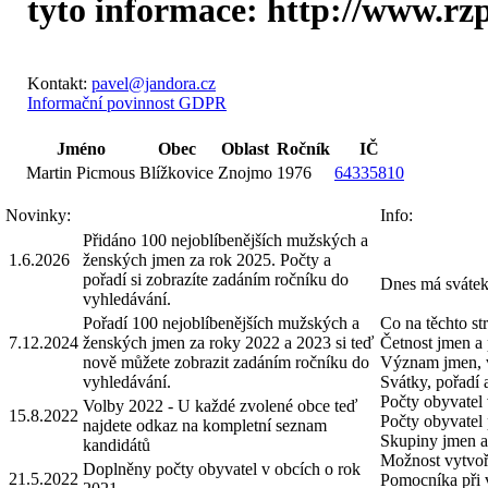
tyto informace: http://www.rzp.c
Kontakt:
pavel@jandora.cz
Informační povinnost GDPR
Jméno
Obec
Oblast
Ročník
IČ
Martin Picmous
Blížkovice
Znojmo
1976
64335810
Novinky:
Info:
Přidáno 100 nejoblíbenějších mužských a
1.6.2026
ženských jmen za rok 2025. Počty a
pořadí si zobrazíte zadáním ročníku do
Dnes má svátek
vyhledávání.
Pořadí 100 nejoblíbenějších mužských a
Co na těchto st
7.12.2024
ženských jmen za roky 2022 a 2023 si teď
Četnost jmen a 
nově můžete zobrazit zadáním ročníku do
Význam jmen, 
vyhledávání.
Svátky, pořadí
Počty obyvatel 
Volby 2022 - U každé zvolené obce teď
15.8.2022
Počty obyvatel 
najdete odkaz na kompletní seznam
Skupiny jmen a 
kandidátů
Možnost vytvoři
Doplněny počty obyvatel v obcích o rok
21.5.2022
Pomocníka při 