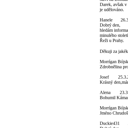
Darek, avšak v 
je udělováno.
Hanele
26.
Dobrý den,
hledám informa
minulého stolet
Řeži u Prahy.
Děkuji za jakék
Morrígan Bójs
Zdrobnělina pro 
Josef
25.3.
Krásný den,mám 
Alena
23.3
Bohumil Káman 
Morrígan Bójs
Jméno Chrudoš z
Duckie431