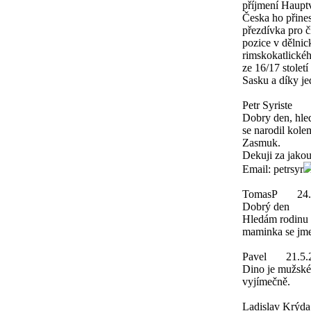
příjmení Hauptv
Česka ho přines
přezdívka pro č
pozice v dělnick
rimskokatlickéh
ze 16/17 stolet
Sasku a díky je
Petr Syriste
Dobry den, hle
se narodil kole
Zasmuk.
Dekuji za jakou
Email: petrsyr
TomasP
24
Dobrý den
Hledám rodinu 
maminka se jme
Pavel
21.5.
Dino je mužské
vyjímečně.
Ladislav Krýda