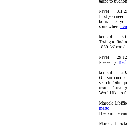
takže to bychom
Pavel
3.1.2
First you need 
born. Then you w
somewhere
her
kenbarb
30
Trying to find r
1839. Where do 
Pavel
29.12
Please try:
Beči
kenbarb
29
Our surname is 
search. Other p
results. Great 
Would like to f
Marcela Libičk
město
Hledám Helenu 
Marcela Libičk