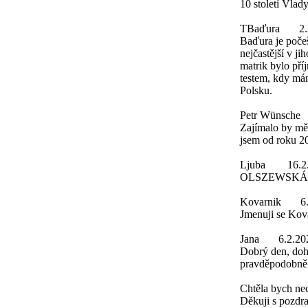
10 století Vlad
TBaďura
2
Baďura je počeš
nejčastější v 
matrik bylo př
testem, kdy má
Polsku.
Petr Wünsche
Zajímalo by mě,
jsem od roku 20
Ljuba
16.2
OLSZEWSKÁ
Kovarnik
6
Jmenuji se Ko
Jana
6.2.20
Dobrý den, doh
pravděpodobně
Chtěla bych nec
Děkuji s pozdr