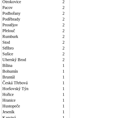
Otrokovice
2
Pacov
2
Podbořany
2
Poděbrady
2
Prostějov
2
Přelouč
2
Rumburk
2
Stod
2
Stříbro
2
Sušice
2
Uherský Brod
2
Bílina
1
Bohumín
1
Bruntál
1
Česká Třebová
1
Horšovský Týn
1
Hořice
1
Hranice
1
Hustopeče
1
Jeseník
1
Karviná
1