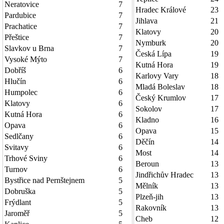
Neratovice
7
Hradec Králové
23
Pardubice
7
Jihlava
21
Prachatice
7
Klatovy
20
Přeštice
7
Nymburk
20
Slavkov u Brna
7
Česká Lípa
19
Vysoké Mýto
7
Kutná Hora
19
Dobříš
6
Karlovy Vary
18
Hlučín
6
Mladá Boleslav
18
Humpolec
6
Český Krumlov
17
Klatovy
6
Sokolov
17
Kutná Hora
6
Kladno
16
Opava
6
Opava
15
Sedlčany
6
Děčín
14
Svitavy
6
Most
14
Trhové Sviny
6
Beroun
13
Turnov
6
Jindřichův Hradec
13
Bystřice nad Pernštejnem
5
Mělník
13
Dobruška
5
Plzeň-jih
13
Frýdlant
5
Rakovník
13
Jaroměř
5
Cheb
12