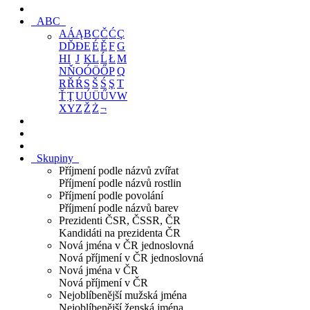
ABC
A
Á
Ą
B
C
Č
Ć
Ç
D
Ď
Đ
E
É
Ě
F
G
H
I
J
K
L
Ĺ
Ł
M
N
Ň
O
Ó
Ö
Ő
P
Q
R
Ř
Ŕ
S
Š
Ś
Ş
T
Ť
Ţ
U
Ú
Ü
Ű
V
W
X
Y
Z
Ž
Ż
¬
Skupiny
Příjmení podle názvů zvířat
Příjmení podle názvů rostlin
Příjmení podle povolání
Příjmení podle názvů barev
Prezidenti ČSR, ČSSR, ČR
Kandidáti na prezidenta ČR
Nová jména v ČR jednoslovná
Nová příjmení v ČR jednoslovná
Nová jména v ČR
Nová příjmení v ČR
Nejoblíbenější mužská jména
Nejoblíbenější ženská jména