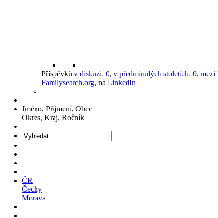
Příspěvků
v diskuzi:
0
,
v předminulých stoletích:
0
,
mezi 
Familysearch.org
, na
LinkedIn
Jméno, Příjmení, Obec
Okres, Kraj, Ročník
ČR
Čechy
Morava