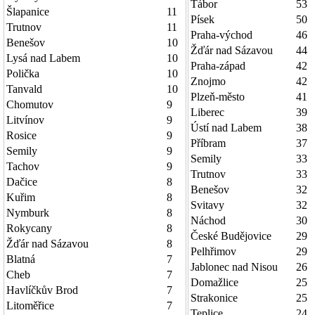
Tábor
53
Šlapanice
11
Písek
50
Trutnov
11
Praha-východ
46
Benešov
10
Žďár nad Sázavou
44
Lysá nad Labem
10
Praha-západ
42
Polička
10
Znojmo
42
Tanvald
10
Plzeň-město
41
Chomutov
9
Liberec
39
Litvínov
9
Ústí nad Labem
38
Rosice
9
Příbram
37
Semily
9
Semily
33
Tachov
9
Trutnov
33
Dačice
8
Benešov
32
Kuřim
8
Svitavy
32
Nymburk
8
Náchod
30
Rokycany
8
České Budějovice
29
Žďár nad Sázavou
8
Pelhřimov
29
Blatná
7
Jablonec nad Nisou
26
Cheb
7
Domažlice
25
Havlíčkův Brod
7
Strakonice
25
Litoměřice
7
Teplice
24