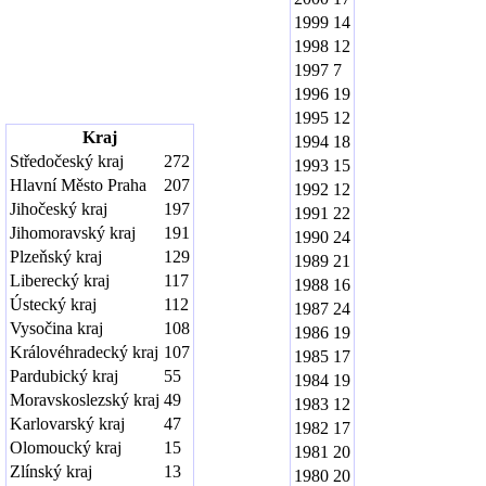
1999
14
1998
12
1997
7
1996
19
1995
12
Kraj
1994
18
Středočeský kraj
272
1993
15
Hlavní Město Praha
207
1992
12
Jihočeský kraj
197
1991
22
Jihomoravský kraj
191
1990
24
Plzeňský kraj
129
1989
21
Liberecký kraj
117
1988
16
Ústecký kraj
112
1987
24
Vysočina kraj
108
1986
19
Královéhradecký kraj
107
1985
17
Pardubický kraj
55
1984
19
Moravskoslezský kraj
49
1983
12
Karlovarský kraj
47
1982
17
Olomoucký kraj
15
1981
20
Zlínský kraj
13
1980
20