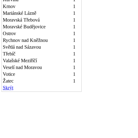
Krnov
1
Mariánské Lázně
1
Moravská Třebová
1
Moravské Budějovice
1
Ostrov
1
Rychnov nad Kněžnou
1
Světlá nad Sázavou
1
Třebíč
1
Valašské Meziříčí
1
Veselí nad Moravou
1
Votice
1
Žatec
1
Skrýt