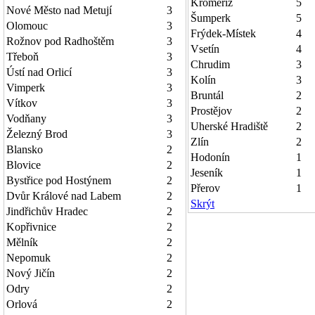
Kroměříž
5
Nové Město nad Metují
3
Šumperk
5
Olomouc
3
Frýdek-Místek
4
Rožnov pod Radhoštěm
3
Vsetín
4
Třeboň
3
Chrudim
3
Ústí nad Orlicí
3
Kolín
3
Vimperk
3
Bruntál
2
Vítkov
3
Prostějov
2
Vodňany
3
Uherské Hradiště
2
Železný Brod
3
Zlín
2
Blansko
2
Hodonín
1
Blovice
2
Jeseník
1
Bystřice pod Hostýnem
2
Přerov
1
Dvůr Králové nad Labem
2
Skrýt
Jindřichův Hradec
2
Kopřivnice
2
Mělník
2
Nepomuk
2
Nový Jičín
2
Odry
2
Orlová
2