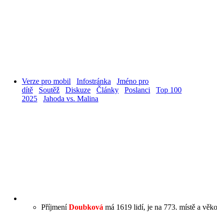
Verze pro mobil
Infostránka
Jméno pro
dítě
Soutěž
Diskuze
Články
Poslanci
Top 100
2025
Jahoda vs. Malina
Příjmení
Doubková
má 1619 lidí, je na 773. místě a věko