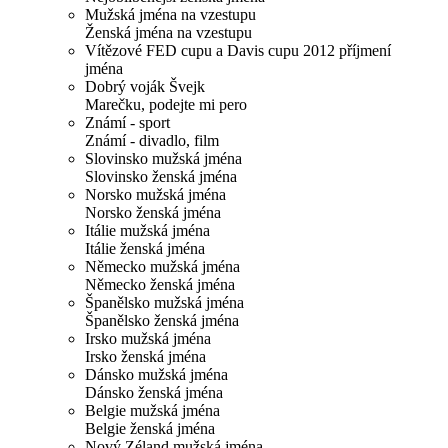
Mužská jména na vzestupu
Ženská jména na vzestupu
Vítězové FED cupu a Davis cupu 2012 příjmení
jména
Dobrý voják Švejk
Marečku, podejte mi pero
Známí - sport
Známí - divadlo, film
Slovinsko mužská jména
Slovinsko ženská jména
Norsko mužská jména
Norsko ženská jména
Itálie mužská jména
Itálie ženská jména
Německo mužská jména
Německo ženská jména
Španělsko mužská jména
Španělsko ženská jména
Irsko mužská jména
Irsko ženská jména
Dánsko mužská jména
Dánsko ženská jména
Belgie mužská jména
Belgie ženská jména
Nový Zéland mužská jména