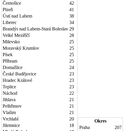
Černošice
42
Plzeň
41
Ústí nad Labem
38
Liberec
34
Brandýs nad Labem-Stará Boleslav
29
Velké Meziříčí
28
Milevsko
25
Moravský Krumlov
25
Písek
25
Příbram
25
Domažlice
24
České Budějovice
23
Hradec Králové
23
Teplice
23
Náchod
22
Jihlava
21
Pelhřimov
21
Vlašim
21
Vrchlabí
20
Okres
Jilemnice
18
Praha
207