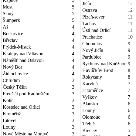
Kaplice
5
Jičín
12
Most
5
Ostrava
12
Slaný
5
Plzeň-sever
11
Šumperk
5
Tachov
11
Aš
4
Ústí nad Orlicí
11
Boskovice
4
Prachatice
10
Břeclav
4
Chomutov
9
Frýdek-Místek
4
Nový Jičín
9
Kralupy nad Vltavou
4
Pardubice
9
Náměšť nad Oslavou
4
Rychnov nad Kněžnou
9
Nový Bor
4
Havlíčkův Brod
8
Židlochovice
4
Rokycany
8
Chrudim
3
Karviná
7
Český Těšín
3
Litoměřice
7
Frenštát pod Radhoštěm
3
Vyškov
7
Kolín
3
Blansko
6
Kostelec nad Orlicí
3
Louny
6
Kroměříž
3
Olomouc
6
Litovel
3
Třebíč
6
Louny
3
Břeclav
5
Nové Město na Moravě
3