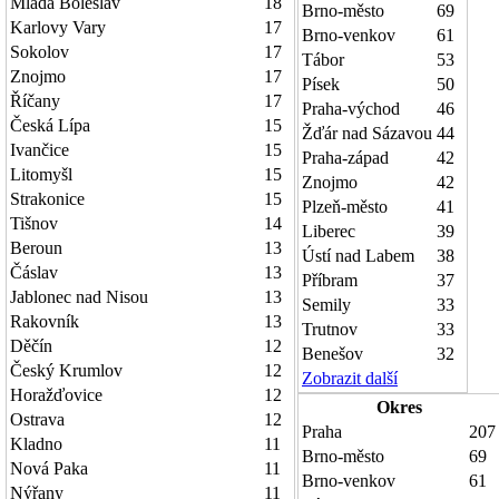
Mladá Boleslav
18
Brno-město
69
Karlovy Vary
17
Brno-venkov
61
Sokolov
17
Tábor
53
Znojmo
17
Písek
50
Říčany
17
Praha-východ
46
Česká Lípa
15
Žďár nad Sázavou
44
Ivančice
15
Praha-západ
42
Litomyšl
15
Znojmo
42
Strakonice
15
Plzeň-město
41
Tišnov
14
Liberec
39
Beroun
13
Ústí nad Labem
38
Čáslav
13
Příbram
37
Jablonec nad Nisou
13
Semily
33
Rakovník
13
Trutnov
33
Děčín
12
Benešov
32
Český Krumlov
12
Zobrazit další
Horažďovice
12
Okres
Ostrava
12
Praha
207
Kladno
11
Brno-město
69
Nová Paka
11
Brno-venkov
61
Nýřany
11