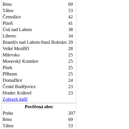
Brno
69
Tábor
53
Černošice
42
Plzeň
41
Ústí nad Labem
38
Liberec
34
Brandýs nad Labem-Stará Boleslav
29
Velké Meziříčí
28
Milevsko
25
Moravský Krumlov
25
Písek
25
Příbram
25
Domažlice
24
České Budějovice
23
Hradec Králové
23
Zobrazit další
Pověřená obec
Praha
207
Brno
69
Tábor
53