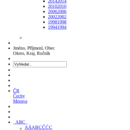
2014
2014
2010
2010
2006
2006
2002
2002
1998
1998
1994
1994
Jméno, Příjmení, Obec
Okres, Kraj, Ročník
ČR
Čechy
Morava
ABC
A
Á
Ą
B
C
Č
Ć
Ç