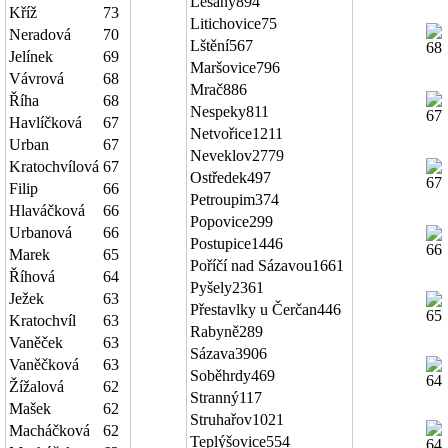
Lešany
894
Kříž
73
Litichovice
75
Neradová
70
Lštění
567
Jelínek
69
Maršovice
796
Vávrová
68
Mrač
886
Říha
68
Nespeky
811
Havlíčková
67
Netvořice
1211
Urban
67
Neveklov
2779
Kratochvílová
67
Ostředek
497
Filip
66
Petroupim
374
Hlaváčková
66
Popovice
299
Urbanová
66
Postupice
1446
Marek
65
Poříčí nad Sázavou
1661
Říhová
64
Pyšely
2361
Ježek
63
Přestavlky u Čerčan
446
Kratochvíl
63
Rabyně
289
Vaněček
63
Sázava
3906
Vaněčková
63
Soběhrdy
469
Žížalová
62
Stranný
117
Mašek
62
Struhařov
1021
Macháčková
62
Teplýšovice
554