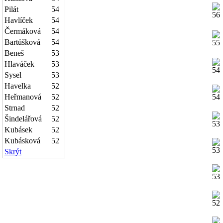
Pilát
54
Havlíček
54
Čermáková
54
Bartůšková
54
Beneš
53
Hlaváček
53
Sysel
53
Havelka
52
Heřmanová
52
Strnad
52
Šindelářová
52
Kubásek
52
Kubásková
52
Skrýt