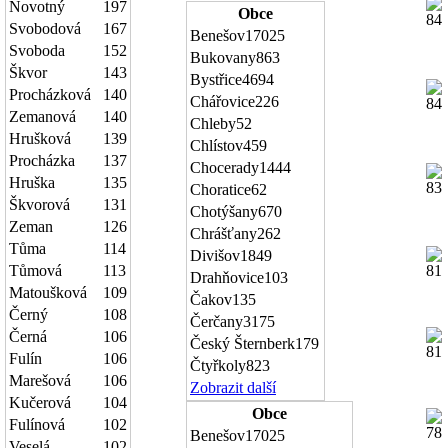
Novotný
197
Obce
Svobodová
167
Benešov
17025
Svoboda
152
Bukovany
863
Škvor
143
Bystřice
4694
Procházková
140
Chářovice
226
Zemanová
140
Chleby
52
Hrušková
139
Chlístov
459
Procházka
137
Chocerady
1444
Hruška
135
Choratice
62
Škvorová
131
Chotýšany
670
Zeman
126
Chrášťany
262
Tůma
114
Divišov
1849
Tůmová
113
Drahňovice
103
Matoušková
109
Čakov
135
Černý
108
Čerčany
3175
Černá
106
Český Šternberk
179
Fulín
106
Čtyřkoly
823
Marešová
106
Zobrazit další
Kučerová
104
Obce
Fulínová
102
Benešov
17025
Veselá
102