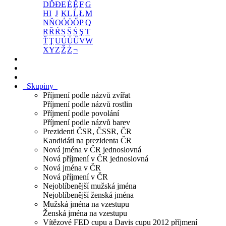
D
Ď
Đ
E
É
Ě
F
G
H
I
J
K
L
Ĺ
Ł
M
N
Ň
O
Ó
Ö
Ő
P
Q
R
Ř
Ŕ
S
Š
Ś
Ş
T
Ť
Ţ
U
Ú
Ü
Ű
V
W
X
Y
Z
Ž
Ż
¬
Skupiny
Příjmení podle názvů zvířat
Příjmení podle názvů rostlin
Příjmení podle povolání
Příjmení podle názvů barev
Prezidenti ČSR, ČSSR, ČR
Kandidáti na prezidenta ČR
Nová jména v ČR jednoslovná
Nová příjmení v ČR jednoslovná
Nová jména v ČR
Nová příjmení v ČR
Nejoblíbenější mužská jména
Nejoblíbenější ženská jména
Mužská jména na vzestupu
Ženská jména na vzestupu
Vítězové FED cupu a Davis cupu 2012 příjmení