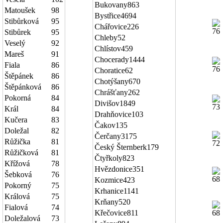
Bukovany
863
Matoušek
98
Bystřice
4694
Stibůrková
95
Chářovice
226
Stibůrek
95
Chleby
52
Veselý
92
Chlístov
459
Mareš
91
Chocerady
1444
Fiala
86
Choratice
62
Štěpánek
86
Chotýšany
670
Štěpánková
86
Chrášťany
262
Pokorná
84
Divišov
1849
Král
84
Drahňovice
103
Kučera
83
Čakov
135
Doležal
82
Čerčany
3175
Růžička
81
Český Šternberk
179
Růžičková
81
Čtyřkoly
823
Křížová
78
Hvězdonice
351
Šebková
76
Kozmice
423
Pokorný
75
Krhanice
1141
Králová
75
Krňany
520
Fialová
74
Křečovice
811
Doležalová
73