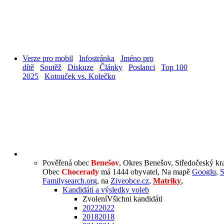
Verze pro mobil
Infostránka
Jméno pro
dítě
Soutěž
Diskuze
Články
Poslanci
Top 100
2025
Kotouček vs. Kolečko
Pověřená obec
Benešov
, Okres Benešov, Středočeský kr
Obec
Chocerady
má 1444 obyvatel, Na mapě
Googlu
,
Familysearch.org
, na
Ziveobce.cz
,
Matriky
,
Kandidáti a výsledky voleb
Zvolení
Všichni kandidáti
2022
2022
2018
2018