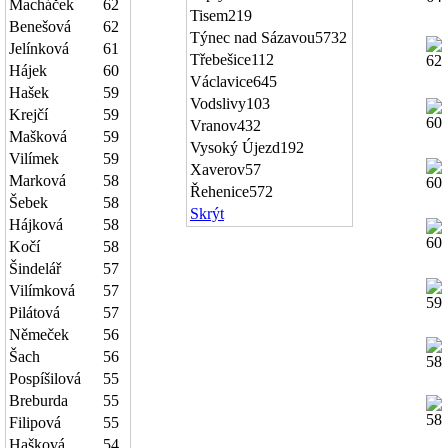
Macháček
62
Tisem
219
Benešová
62
Týnec nad Sázavou
5732
Jelínková
61
Třebešice
112
Hájek
60
Václavice
645
Hašek
59
Vodslivy
103
Krejčí
59
Vranov
432
Mašková
59
Vysoký Újezd
192
Vilímek
59
Xaverov
57
Marková
58
Řehenice
572
Šebek
58
Skrýt
Hájková
58
Kočí
58
Šindelář
57
Vilímková
57
Pilátová
57
Němeček
56
Šach
56
Pospíšilová
55
Breburda
55
Filipová
55
Hašková
54