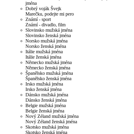
jména
Dobrý voják Švejk
Marečku, podejte mi pero
Známí - sport
Známí - divadlo, film
Slovinsko mužská jména
Slovinsko ženská jména
Norsko mužská jména
Norsko ženská jména
Itálie mužská jména
Itálie ženská jména
Německo mužská jména
Německo ženská jména
Španělsko mužská jména
Španělsko ženská jména
Irsko mužská jména
Irsko ženská jména
Dánsko mužská jména
Dánsko ženská jména
Belgie mužská jména
Belgie ženská jména
Nový Zéland mužská jména
Nový Zéland ženská jména
Skotsko mužská jména
Skotsko ženská jména